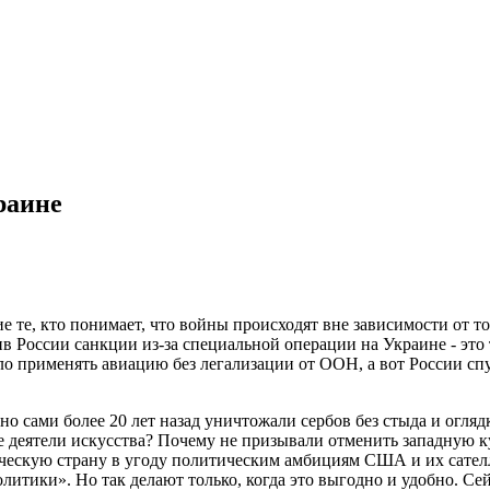
раине
 те, кто понимает, что войны происходят вне зависимости от тог
в России санкции из-за специальной операции на Украине - это 
о применять авиацию без легализации от ООН, а вот России спу
но сами более 20 лет назад уничтожали сербов без стыда и огля
 деятели искусства? Почему не призывали отменить западную ку
ескую страну в угоду политическим амбициям США и их сателли
итики». Но так делают только, когда это выгодно и удобно. Сей