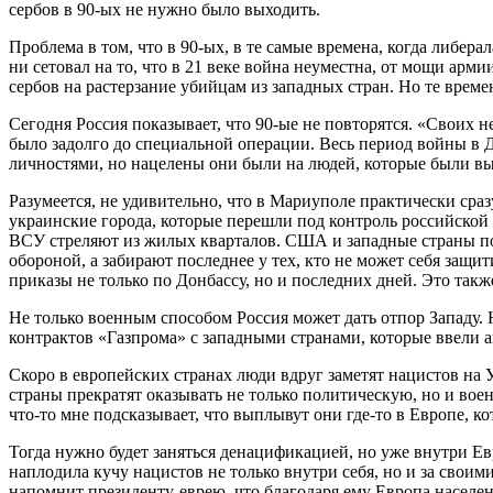
сербов в 90-ых не нужно было выходить.
Проблема в том, что в 90-ых, в те самые времена, когда либера
ни сетовал на то, что в 21 веке война неуместна, от мощи арми
сербов на растерзание убийцам из западных стран. Но те време
Сегодня Россия показывает, что 90-ые не повторятся. «Своих н
было задолго до специальной операции. Весь период войны в
личностями, но нацелены они были на людей, которые были в
Разумеется, не удивительно, что в Мариуполе практически сра
украинские города, которые перешли под контроль российской 
ВСУ стреляют из жилых кварталов. США и западные страны пос
обороной, а забирают последнее у тех, кто не может себя защ
приказы не только по Донбассу, но и последних дней. Это такж
Не только военным способом Россия может дать отпор Западу.
контрактов «Газпрома» с западными странами, которые ввели 
Скоро в европейских странах люди вдруг заметят нацистов на 
страны прекратят оказывать не только политическую, но и вое
что-то мне подсказывает, что выплывут они где-то в Европе, к
Тогда нужно будет заняться денацификацией, но уже внутри Евр
наплодила кучу нацистов не только внутри себя, но и за своим
напомнит президенту-еврею, что благодаря ему Европа населе