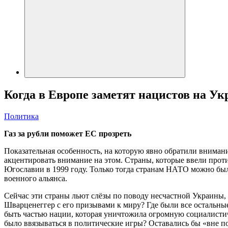
Когда в Европе заметят нацистов на Ук
Политика
Газ за рубли поможет ЕС прозреть
Показательная особенность, на которую явно обратили внимание
акцентировать внимание на этом. Страны, которые ввели проти
Югославии в 1999 году. Только тогда странам НАТО можно был
военного альянса.
Сейчас эти страны льют слёзы по поводу несчастной Украины, 
Шварценеггер с его призывами к миру? Где были все остальные
быть частью нации, которая уничтожила огромную социалистич
было ввязываться в политические игры? Оставались бы «вне пол