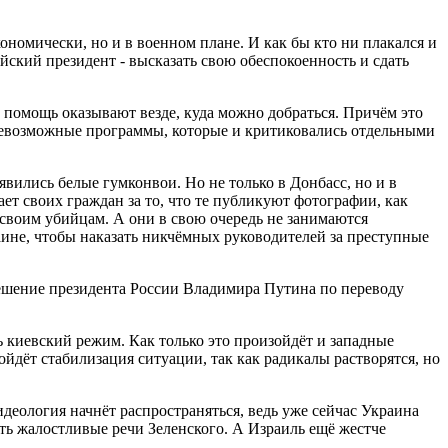
экономически, но и в военном плане. И как бы кто ни плакался и
сийский президент - высказать свою обеспокоенность и сдать
ую помощь оказывают везде, куда можно добраться. Причём это
севозможные программы, которые и критиковались отдельными
явились белые гумконвои. Но не только в Донбасс, но и в
ет своих граждан за то, что те публикуют фотографии, как
своим убийцам. А они в свою очередь не занимаются
раине, чтобы наказать никчёмных руководителей за преступные
Решение президента России Владимира Путина по переводу
ь киевский режим. Как только это произойдёт и западные
йдёт стабилизация ситуации, так как радикалы растворятся, но
идеология начнёт распространяться, ведь уже сейчас Украина
ать жалостливые речи Зеленского. А Израиль ещё жестче