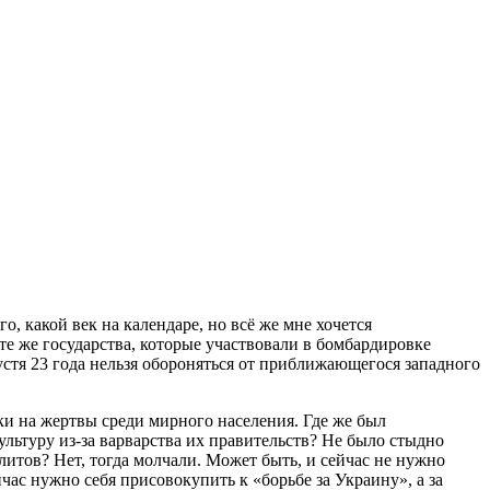
о, какой век на календаре, но всё же мне хочется
те же государства, которые участвовали в бомбардировке
стя 23 года нельзя обороняться от приближающегося западного
дки на жертвы среди мирного населения. Где же был
льтуру из-за варварства их правительств? Не было стыдно
тов? Нет, тогда молчали. Может быть, и сейчас не нужно
час нужно себя присовокупить к «борьбе за Украину», а за