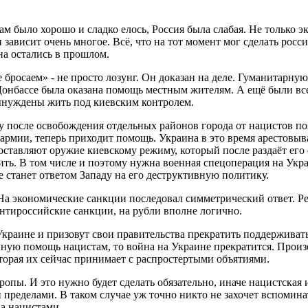
лам было хорошо и сладко елось, Россия была слабая. Не только 
и зависит очень многое. Всё, что на тот момент мог сделать рос
на остались в прошлом.
е бросаем» - не просто лозунг. Он доказан на деле. Гуманитарн
 Донбассе была оказана помощь местным жителям. А ещё были в
ынуждены жить под киевским контролем.
зу после освобождения отдельных районов города от нацистов по
армии, теперь приходит помощь. Украина в это время арестовыва
тавляют оружие киевскому режиму, который после раздаёт его 
итить. В том числе и поэтому нужна военная спецоперация на Ук
е станет ответом Западу на его деструктивную политику.
 На экономические санкции последовал симметрический ответ. 
антироссийские санкции, на рубли вполне логично.
Украине и призовут свои правительства прекратить поддерживат
нную помощь нацистам, то война на Украине прекратится. Произо
оторая их сейчас принимает с распростертыми объятиями.
опы. И это нужно будет сделать обязательно, иначе нацистская 
и пределами. В таком случае уж точно никто не захочет вспомин
на нацистами.