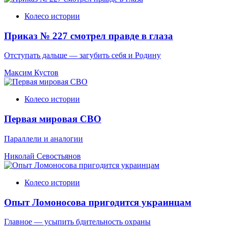
Колесо истории
Приказ № 227 смотрел правде в глаза
Отступать дальше — загубить себя и Родину
Максим Кустов
Колесо истории
Первая мировая СВО
Параллели и аналогии
Николай Севостьянов
Колесо истории
Опыт Ломоносова пригодится украинцам
Главное — усыпить бдительность охраны