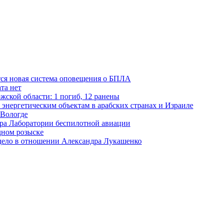
тся новая система оповещения о БПЛА
та нет
жской области: 1 погиб, 12 ранены
 энергетическим объектам в арабских странах и Израиле
 Вологде
ора Лаборатории беспилотной авиации
дном розыске
 дело в отношении Александра Лукашенко