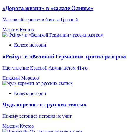
«Дорога жизни» в «салате Оливье»
Массовый героизм в боях за Грозный
Максим Кустов
Колесо истории
«Рейху» и «Великой Германии» грозил разгром
Наступление Красной Армии летом 41-го
Николай Морозов
Колесо истории
Чудь корежит от русских святых
Ничему эстонцев история не учит
Максим Кустов