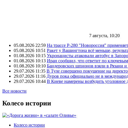
7 августа, 10:20
05.08.2026 22:59
На трассе Р-280 "Новороссия" применяе
05.08.2026 10:51
Ракет у Вашингтона всё меньше, результа
01.08.2026 10:15
Укронацисты атаковали автобус в Запоро
01.08.2026 10:13
Иран сообщил, что ответит по ключевым
01.08.2026 10:10
Бандеровских шпионов взяли в Рязани и
29.07.2026 11:35
В Туле совершено покушение на директ
29.07.2026 11:16
Дуров пока официально не в междунаро
29.07.2026 10:44
В Киеве намерены возбудить уголовное
Все новости
Колесо истории
Колесо истории