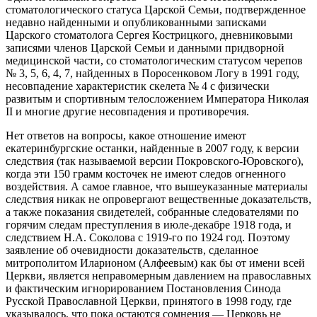
стоматологического статуса Царской Семьи, подтвержденное
недавно найденными и опубликованными записками
Царского стоматолога Сергея Кострицкого, дневниковыми
записями членов Царской Семьи и данными придворной
медицинской части, со стоматологическим статусом черепов
№ 3, 5, 6, 4, 7, найденных в Поросенковом Логу в 1991 году,
несовпадение характеристик скелета № 4 с физически
развитым и спортивным телосложением Императора Николая
II и многие другие несовпадения и противоречия.
Нет ответов на вопросы, какое отношение имеют
екатеринбургские останки, найденные в 2007 году, к версии
следствия (так называемой версии Покровского-Юровского),
когда эти 150 грамм косточек не имеют следов огненного
воздействия. А самое главное, что вышеуказанные материалы
следствия никак не опровергают вещественные доказательств,
а также показания свидетелей, собранные следователями по
горячим следам преступления в июле-декабре 1918 года, и
следствием Н.А. Соколова с 1919-го по 1924 год. Поэтому
заявление об очевидности доказательств, сделанное
митрополитом Иларионом (Алфеевым) как бы от имени всей
Церкви, является неправомерным давлением на православных
и фактическим игнорированием Постановления Синода
Русской Православной Церкви, принятого в 1998 году, где
указывалось, что пока остаются сомнения — Церковь не