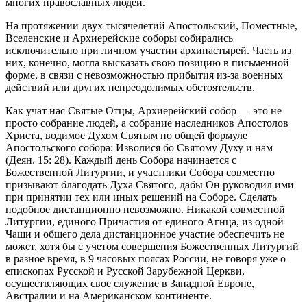
многих православных людей.
На протяжении двух тысячелетий Апостольский, Поместные,
Вселенские и Архиерейские соборы собирались
исключительно при личном участии архипастырей. Часть из
них, конечно, могла высказать свою позицию в письменной
форме, в связи с невозможностью прибытия из-за военных
действий или других непреодолимых обстоятельств.
Как учат нас Святые Отцы, Архиерейский собор — это не
просто собрание людей, а собрание наследников Апостолов
Христа, водимое Духом Святым по общей формуле
Апостольского собора: Изволися бо Святому Духу и нам
(Деян. 15: 28). Каждый день Собора начинается с
Божественной Литургии, и участники Собора совместно
призывают благодать Духа Святого, дабы Он руководил ими
при принятии тех или иных решений на Соборе. Сделать
подобное дистанционно невозможно. Никакой совместной
Литургии, единого Причастия от единого Агнца, из одной
Чаши и общего дела дистанционное участие обеспечить не
может, хотя бы с учетом совершения Божественных Литургий
в разное время, в 9 часовых поясах России, не говоря уже о
епископах Русской и Русской Зарубежной Церкви,
осуществляющих свое служение в Западной Европе,
Австралии и на Американском континенте.