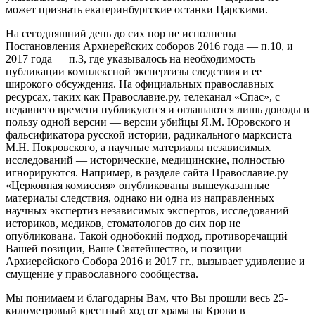
может признать екатеринбургские останки Царскими.
На сегодняшний день до сих пор не исполнены
Постановления Архиерейских соборов 2016 года — п.10, и
2017 года — п.3, где указывалось на необходимость
публикации комплексной экспертизы следствия и ее
широкого обсуждения. На официальных православных
ресурсах, таких как Православие.ру, телеканал «Спас», с
недавнего времени публикуются и оглашаются лишь доводы в
пользу одной версии — версии убийцы Я.М. Юровского и
фальсификатора русской истории, радикального марксиста
М.Н. Покровского, а научные материалы независимых
исследований — исторические, медицинские, полностью
игнорируются. Например, в разделе сайта Православие.ру
«Церковная комиссия» опубликованы вышеуказанные
материалы следствия, однако ни одна из направленных
научных экспертиз независимых экспертов, исследований
историков, медиков, стоматологов до сих пор не
опубликована. Такой однобокий подход, противоречащий
Вашей позиции, Ваше Святейшество, и позиции
Архиерейского Собора 2016 и 2017 гг., вызывает удивление и
смущение у православного сообщества.
Мы понимаем и благодарны Вам, что Вы прошли весь 25-
километровый крестный ход от храма на Крови в