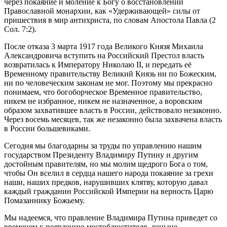
через покаяние и моление к Богу о восстановлении
Православной монархии, как «Удерживающей» силы от
пришествия в мир антихриста, по словам Апостола Павла (2
Сол. 7:2).
После отказа 3 марта 1917 года Великого Князя Михаила
Александровича вступить на Российский Престол власть
возвратилась к Императору Николаю II, и передать её
Временному правительству Великий Князь ни по Божеским,
ни по человеческим законам не мог. Поэтому мы прекрасно
понимаем, что богоборческое Временное правительство,
никем не избранное, никем не назначенное, а воровским
образом захватившее власть в России, действовало незаконно.
Через восемь месяцев, так же незаконно была захвачена власть
в России большевиками.
Сегодня мы благодарны за труды по управлению нашим
государством Президенту Владимиру Путину и другим
достойным правителям, но мы молим щедрого Бога о том,
чтобы Он вселил в сердца нашего народа покаяние за грехи
наши, наших предков, нарушивших клятву, которую давал
каждый гражданин Российской Империи на верность Царю
Помазаннику Божьему.
Мы надеемся, что правление Владимира Путина приведет со
временем к появлению местоблюстителя, доныне