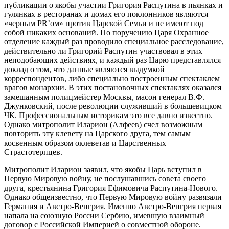
публикации о якобы участии Григория Распутина в пьянках и
гулянках в ресторанах и домах его поклонников являются
«черным PR’ом» против Царской Семьи и не имеют под
собой никаких оснований. По поручению Царя Охранное
отделение каждый раз проводило специальное расследование,
действительно ли Григорий Распутин участвовал в этих
неподобающих действиях, и каждый раз Царю представлялся
доклад о том, что данные являются выдумкой
корреспондентов, либо специально построенным спектаклем
врагов монархии. В этих постановочных спектаклях оказался
замешанным полицмейстер Москвы, масон генерал В.Ф.
Джунковский, после революции служивший в большевицком
ЧК. Профессиональным историкам это все давно известно.
Однако митрополит Иларион (Алфеев) счел возможным
повторить эту клевету на Царского друга, тем самым
косвенным образом оклеветав и Царственных
Страстотерпцев.
Митрополит Иларион заявил, что якобы Царь вступил в
Первую Мировую войну, не послушавшись совета своего
друга, крестьянина Григория Ефимовича Распутина-Нового.
Однако общеизвестно, что Первую Мировую войну развязали
Германия и Австро-Венгрия. Именно Австро-Венгрия первая
напала на союзную России Сербию, имевшую взаимный
договор с Российской Империей о совместной обороне.