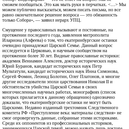
сможем пообщаться. Это как мыть руки в перчатках. <…> Мы
можем публично высказаться, можем писать письма, но все
равно окончательное решение вопроса — это обязанность
только Собора», — заявил иерарх УПЦ.
Смущение у православных вызывают и постоянные, на
протяжении последнего года, заявления митрополита
Илариона (Алфеева) о том, что екатеринбургские останки
очевидно принадлежат Царской Семье. Данный вопрос
исследуется и Церковью, и научным сообществом на
протяжении более 30 лет. Видные православные историки:
академик Вениамин Алексеев, доктор исторических наук
Юрий Буранов, кандидат исторических наук Петр
Мультатули, кандидат исторических наук Инна Симонова,
Сергей Фомин, Леонид Болотин, Олег Платонов, и многие
другие исследователи эпохи царствования Николая II и
обстоятельств убийства Царской Семьи в своих
многочисленных научных работах, монографиях (список
которых прилагается к данному обращению) однозначно
доказали, что екатеринбургские останки не могут быть
Царскими. Недавно изданный трехтомник Следственного
комитета РФ «Преступление века: материалы следствия» не
смог опровергнуть данные, собранные этими историками.
Среди их оппонентов из профессиональных историков,
занимающихся Царской темой, можно назвать лишь доктора