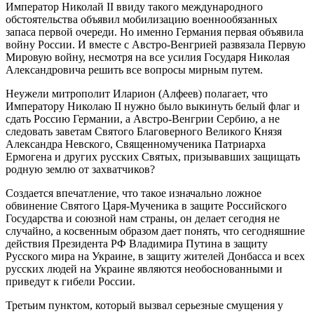
Император Николай II ввиду такого международного
обстоятельства объявил мобилизацию военнообязанных
запаса первой очереди. Но именно Германия первая объявила
войну России. И вместе с Австро-Венгрией развязала Первую
Мировую войну, несмотря на все усилия Государя Николая
Александровича решить все вопросы мирным путем.
Неужели митрополит Иларион (Алфеев) полагает, что
Императору Николаю II нужно было выкинуть белый флаг и
сдать Россию Германии, а Австро-Венгрии Сербию, а не
следовать заветам Святого Благоверного Великого Князя
Александра Невского, Священномученика Патриарха
Ермогена и других русских Святых, призывавших защищать
родную землю от захватчиков?
Создается впечатление, что такое изначально ложное
обвинение Святого Царя-Мученика в защите Российского
Государства и союзной нам страны, он делает сегодня не
случайно, а косвенным образом дает понять, что сегодняшние
действия Президента РФ Владимира Путина в защиту
Русского мира на Украине, в защиту жителей Донбасса и всех
русских людей на Украине являются необоснованными и
приведут к гибели России.
Третьим пунктом, который вызвал серьезные смущения у