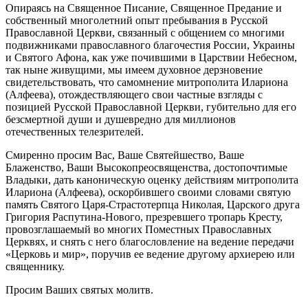
Опираясь на Священное Писание, Священное Предание и
собственный многолетний опыт пребывания в Русской
Православной Церкви, связанный с общением со многими
подвижниками православного благочестия России, Украины
и Святого Афона, как уже почившими в Царствии Небесном,
так ныне живущими, мы имеем духовное дерзновение
свидетельствовать, что самомнение митрополита Илариона
(Алфеева), отождествляющего свои частные взгляды с
позицией Русской Православной Церкви, губительно для его
безсмертной души и душевредно для миллионов
отечественных телезрителей.
Смиренно просим Вас, Ваше Святейшество, Ваше
Блаженство, Ваши Высокопреосвященства, достопочтимые
Владыки, дать каноническую оценку действиям митрополита
Илариона (Алфеева), оскорбившего своими словами святую
память Святого Царя-Страстотерпца Николая, Царского друга
Григория Распутина-Нового, презревшего тропарь Кресту,
провозглашаемый во многих Поместных Православных
Церквях, и снять с него благословление на ведение передачи
«Церковь и мир», поручив ее ведение другому архиерею или
священнику.
Просим Ваших святых молитв.