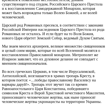
существующего под спудом, Российского Царского Престола
и к восстановлению Самодержавной Монархии, которая
может быть возрождена только Волею Божией, а не волей
человеческой.
Царский род Романовых пресекся, в соответствии с законами
Российской Империи наследников Царского Престола из рода
Романовых не осталось. И если будет на то Воля Божия,
нового Царя обретет Земский Собор, ведомый Духом Святым.
Мы знаем многих архиереев, великое множество священников
и целый сонм мирян, которые по всей Вселенной молятся о
восстановлении Православной монархии. Митрополит же
Иларион заявляет, что их духовное делание не совпадает с
мнением священноначалия.
Во всех греческих Церквях, в том числе Иерусалимской,
Антиохийской, возглашается в храмах тропарь Кресту, в
котором поется: «…победы православному Василевсу на
варвары даруй!». Тропарь этот звучит так со времен
Равноапостольного Царя Константина, победившего
символом Креста и Верой Христовой нечестивого Максентия,
приносившего человеческие жертвы, как ныне приносят
человеческие жертвы укронацисты на территории Украины.