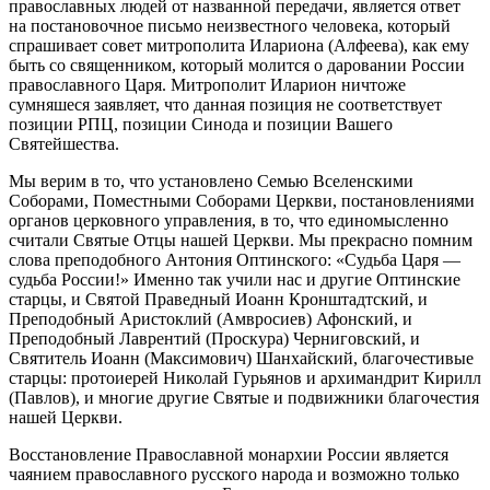
православных людей от названной передачи, является ответ
на постановочное письмо неизвестного человека, который
спрашивает совет митрополита Илариона (Алфеева), как ему
быть со священником, который молится о даровании России
православного Царя. Митрополит Иларион ничтоже
сумняшеся заявляет, что данная позиция не соответствует
позиции РПЦ, позиции Синода и позиции Вашего
Святейшества.
Мы верим в то, что установлено Семью Вселенскими
Соборами, Поместными Соборами Церкви, постановлениями
органов церковного управления, в то, что единомысленно
считали Святые Отцы нашей Церкви. Мы прекрасно помним
слова преподобного Антония Оптинского: «Судьба Царя —
судьба России!» Именно так учили нас и другие Оптинские
старцы, и Святой Праведный Иоанн Кронштадтский, и
Преподобный Аристоклий (Амвросиев) Афонский, и
Преподобный Лаврентий (Проскура) Черниговский, и
Святитель Иоанн (Максимович) Шанхайский, благочестивые
старцы: протоиерей Николай Гурьянов и архимандрит Кирилл
(Павлов), и многие другие Святые и подвижники благочестия
нашей Церкви.
Восстановление Православной монархии России является
чаянием православного русского народа и возможно только