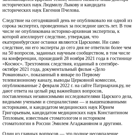
исторических наук Людмилу Лыкову и кандидата
исторических наук Евгения Пчелова.
Следствие на сегодняшний день не опубликовало ни одной из
сорока экспертиз, проведенных за последние шесть лет. В том
числе не опубликована историко-архивная экспертиза, к
которой апеллирует следствие, утверждая, что
екатеринбургские останки являются Царскими. Ни само
следствие, ни его эксперты до сего дня не ответили более чем
на 50 вопросов, заданных научным сообществом, в том числе
на конференции, прошедшей 28 ноября 2021 года в гостинице
«Космос». Трехтомник следствия, изданный в сентябре-
октябре 2021 года, документальный фильм «Дело
Романовых», показанный в январе по Первому
телевизионному каналу, выводы Церковной комиссии,
опубликованные 2 февраля 2022 г. на сайте Патриархия.ру, не
дают ответа на целый ряд важнейших вопросов,
поставленных независимыми исследователями Царского дела,
видными учеными и специалистами — и вышеназванными
историками, и кандидатом медицинских наук Юрием
Григорьевым, кандидатом медицинских наук Константином
Тепловым, известным стоматологом и историком
стоматологии в России Эмилем Агаджаняном и другими.
Один из главных вопросов — это полное несовпадение