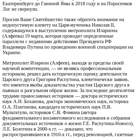
Екатеринбурге до Ганиной Ямы в 2018 году и на Поросенков
Лог не свернули.
Просим Ваше Святейшество также обратить внимание на
недопустимую клевету на Царя-мученика Николая II,
содержащуюся в выступлении митрополита Илариона
(Алфеева) 19 марта, которая проводит определенные
параллели с недавними действиями Президента РФ
Владимира Путина по проведению военной спецоперации на
Украине.
Митрополит Иларион (Алфеев), выходя за пределы своей
научной компетенции, — не являясь профессиональным
историком, решил дать историческую оценку деятельности
Царского друга Григория Распутина, клеветнически заявив,
что имеются якобы доказательства участия Царского друга в
пьянках и разгульном образе жизни. За последние десятилетия
трудами православных историков — доктора исторических
наук А.Н. Боханова, доктора экономических наук, историка
О.А. Платонова, кандидата исторических наук П.В.
Мультатули, историков С.В. Фомина (автора
фундаментального восьмитомного исследования и собрания
документальных источников о жизни Г.Е. Распутина-Нового),
Л.Е. Болотина в 2000-х гг. — доказано, что
распространявшиеся в 1910-х гг., перед революцией, газетные