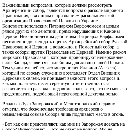
Важнейшими вопросами, которые должен рассмотреть
Архиерейский собор, являются вопросы о расколе мирового
Православия, связанном с признанием раскольнической
организации Православной Церкви на Украине
Константинопольским Патриархом Варфоломеем и целым
рядом других его действий, прямо нарушающих и Каноны
Церкви. Неканоническим действиям Патриарха Варфоломея
несомненно должен дать оценку Архиерейский собор Русской
Православной Церкви, а возможно, и Поместный собор, а
также соборы других Православных Церквей. Именно раскол
мирового Православия, который провоцируют нецерковные
силы Запада, является важнейшим для жизни нашей Церкви.
Тем удивительней то, что митрополит Иларион (Алфеев),
который по своему служению возглавляет Отдел Внешних
Церковных связей, не понимает важности этого вопроса и,
как мы полагаем, несет серьезную ответственность за
развитие этого раскола в недавние годы, за то, что не смог его
предотвратить подобающей переговорной деятельностью.
Владыка Лука Запорожский и Мелитопольский недавно
отметил, что бесконечные требования архиереев о
немедленном созыве Собора лишь подливают масло в огонь.
«Вот как они представляют, как мне из Запорожья доехать на
Собор? Видеоформат — это не ответ на вопрос. Мы не