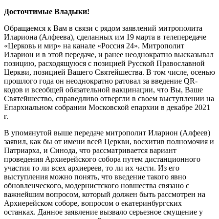
Досточтимые Владыки!
Обращаемся к Вам в связи с рядом заявлений митрополита
Илариона (Алфеева), сделанных им 19 марта в телепередаче
«Церковь и мир» на канале «Россия 24». Митрополит
Иларион и в этой передаче, и ранее неоднократно высказывал
позицию, расходящуюся с позицией Русской Православной
Церкви, позицией Вашего Святейшества. В том числе, осенью
прошлого года он неоднократно ратовал за введение QR-
кодов и всеобщей обязательной вакцинации, что Вы, Ваше
Святейшество, справедливо отвергли в своем выступлении на
Епархиальном собрании Московской епархии в декабре 2021
г.
В упомянутой выше передаче митрополит Иларион (Алфеев)
заявил, как бы от имени всей Церкви, восхитив полномочия и
Патриарха, и Синода, что рассматривается вариант
проведения Архиерейского собора путем дистанционного
участия то ли всех архиереев, то ли их части. Из его
выступления можно понять, что введение такого явно
обновленческого, модернистского новшества связано с
важнейшим вопросом, который должен быть рассмотрен на
Архиерейском соборе, вопросом о екатеринбургских
останках. Данное заявление вызвало серьезное смущение у