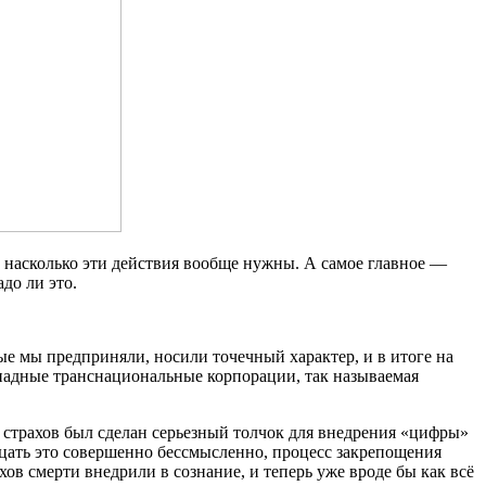
ом, насколько эти действия вообще нужны. А самое главное —
до ли это.
ые мы предприняли, носили точечный характер, и в итоге на
ападные транснациональные корпорации, так называемая
 страхов был сделан серьезный толчок для внедрения «цифры»
ицать это совершенно бессмысленно, процесс закрепощения
в смерти внедрили в сознание, и теперь уже вроде бы как всё