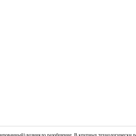
анированный) возникло разобщение. В крупных технологически р