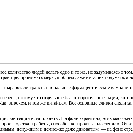
омное количество людей делать одно и то же, не задумываясь о т
стран предпринимать меры, в общем даже не успев подумать, а на
ньги заработали транснациональные фармацевтические кампании.
есечена, потому что отдельные благотворительные акции, котор
Как, впрочем, и тем же китайцам. Все основные сливки сняли з
 цифровизации всей планеты. На фоне карантина, этих массовых
в производства и работы, способов контроля за населением. Отр
слимым, ненужным и немножко даже диковатым, — на фоне страхо