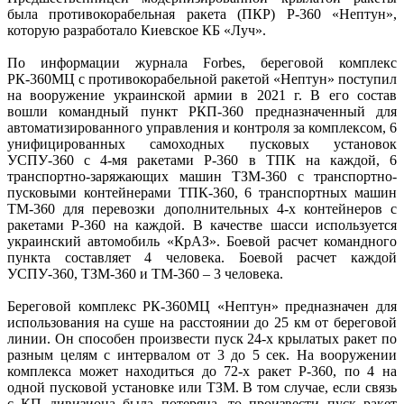
была противокорабельная ракета (ПКР) Р-360 «Нептун»,
которую разработало Киевское КБ «Луч».
По информации журнала Forbes, береговой комплекс
РК-360МЦ с противокорабельной ракетой «Нептун» поступил
на вооружение украинской армии в 2021 г. В его состав
вошли командный пункт РКП-360 предназначенный для
автоматизированного управления и контроля за комплексом, 6
унифицированных самоходных пусковых установок
УСПУ-360 с 4-мя ракетами Р-360 в ТПК на каждой, 6
транспортно-заряжающих машин ТЗМ-360 с транспортно-
пусковыми контейнерами ТПК-360, 6 транспортных машин
ТМ-360 для перевозки дополнительных 4-х контейнеров с
ракетами Р-360 на каждой. В качестве шасси используется
украинский автомобиль «КрАЗ». Боевой расчет командного
пункта составляет 4 человека. Боевой расчет каждой
УСПУ-360, ТЗМ-360 и ТМ-360 – 3 человека.
Береговой комплекс РК-360МЦ «Нептун» предназначен для
использования на суше на расстоянии до 25 км от береговой
линии. Он способен произвести пуск 24-х крылатых ракет по
разным целям с интервалом от 3 до 5 сек. На вооружении
комплекса может находиться до 72-х ракет Р-360, по 4 на
одной пусковой установке или ТЗМ. В том случае, если связь
с КП дивизиона была потеряна, то произвести пуск ракет