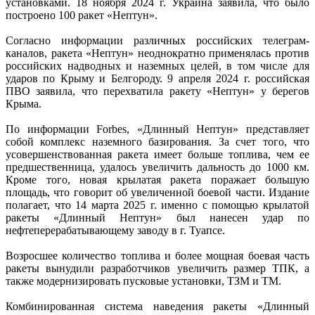
установками. 18 ноября 2024 г. Украина заявила, что было
построено 100 ракет «Нептун».
Согласно информации различных российских телеграм-
каналов, ракета «Нептун» неоднократно применялась против
российских надводных и наземных целей, в том числе для
ударов по Крыму и Белгороду. 9 апреля 2024 г. российская
ПВО заявила, что перехватила ракету «Нептун» у берегов
Крыма.
По информации Forbes, «Длинный Нептун» представляет
собой комплекс наземного базирования. За счет того, что
усовершенствованная ракета имеет больше топлива, чем ее
предшественница, удалось увеличить дальность до 1000 км.
Кроме того, новая крылатая ракета поражает большую
площадь, что говорит об увеличенной боевой части. Издание
полагает, что 14 марта 2025 г. именно с помощью крылатой
ракеты «Длинный Нептун» был нанесен удар по
нефтеперерабатывающему заводу в г. Туапсе.
Возросшее количество топлива и более мощная боевая часть
ракеты вынудили разработчиков увеличить размер ТПК, а
также модернизировать пусковые установки, ТЗМ и ТМ.
Комбинированная система наведения ракеты «Длинный