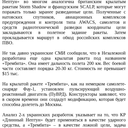
Нептун» во многом аналогична британским крылатым
ракетам Storm Shadow и французским SCALP, которые могут
поражать только заранее разведанные цели. Полученные с
натовских спутников, авиационных комплексов
предупреждения и контроля типа AWACS, самолетов и
средств радиотехнической разведки координаты цели
закладываются в полетное задание ракеты. Затем
прокладывается маршрут в обход российских комплексов
ПВО.
Не так давно украинские СМИ сообщили, что в Незалежной
разработана еще одна крылатая ракета под названием
«Трембита». Она имеет дальность полета 200 км. Вес боевой
части составляет порядка 20-30 кг. Стоимость не превышает
$15 тыс.
На крылатой ракете «Трембита», как на немецком самолете-
снаряде Фау-1, установлен пульсирующий воздушно-
реактивный двигатель (ПуВРД). Конструкторы заявляют, что
в скором времени они создадут модификацию, которая будет
способна долететь до Москвы.
Анализ 2-х украинских разработок указывает на то, что КР
«Длинный Нептун» будет применяться в качестве ударного
средства, а «Трембита» – в качестве ложной цели, задача