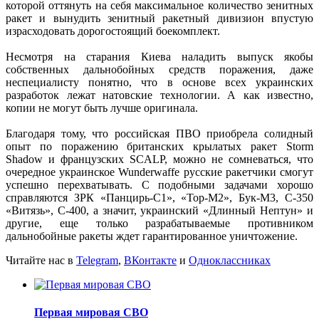
которой оттянуть на себя максимальное количество зенитных
ракет и вынудить зенитный ракетный дивизион впустую
израсходовать дорогостоящий боекомплект.
Несмотря на старания Киева наладить выпуск якобы
собственных дальнобойных средств поражения, даже
неспециалисту понятно, что в основе всех украинских
разработок лежат натовские технологии. А как известно,
копии не могут быть лучше оригинала.
Благодаря тому, что российская ПВО приобрела солидный
опыт по поражению британских крылатых ракет Storm
Shadow и французских SCALP, можно не сомневаться, что
очередное украинское Wunderwaffe русские ракетчики смогут
успешно перехватывать. С подобными задачами хорошо
справляются ЗРК «Панцирь-С1», «Тор-М2», Бук-М3, С-350
«Витязь», С-400, а значит, украинский «Длинный Нептун» и
другие, еще только разрабатываемые противником
дальнобойные ракеты ждет гарантированное уничтожение.
Читайте нас в
Telegram
,
ВКонтакте
и
Одноклассниках
Первая мировая СВО