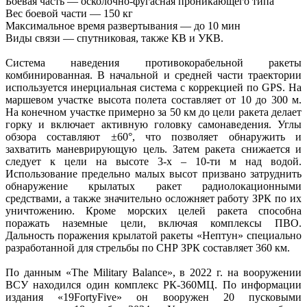
Боевая часть — осколочно-фугасная проникающего типа
Вес боевой части — 150 кг
Максимальное время развертывания — до 10 мин
Виды связи — спутниковая, также КВ и УКВ.
Система наведения противокорабельной ракеты
комбинированная. В начальной и средней части траектории
используется инерциальная система с коррекцией по GPS. На
маршевом участке высота полета составляет от 10 до 300 м.
На конечном участке примерно за 50 км до цели ракета делает
горку и включает активную головку самонаведения. Углы
обзора составляют ±60°, что позволяет обнаружить и
захватить маневрирующую цель. Затем ракета снижается и
следует к цели на высоте 3-х – 10-ти м над водой.
Использование предельно малых высот призвано затруднить
обнаружение крылатых ракет радиолокационными
средствами, а также значительно осложняет работу ЗРК по их
уничтожению. Кроме морских целей ракета способна
поражать наземные цели, включая комплексы ПВО.
Дальность поражения крылатой ракеты «Нептун» специально
разработанной для стрельбы по СНР ЗРК составляет 360 км.
По данным «The Military Balance», в 2022 г. на вооружении
ВСУ находился один комплекс РК-360МЦ. По информации
издания «19FortyFive» он вооружен 20 пусковыми