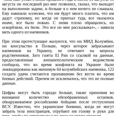
августа он последний раз мне позвонил, сказал, что выходит
на выполнение задачи, и больше я о нем ничего не слышала.
Ему навязали иллюзии, что им будут много платить, что им
дадут страховку, но когда он приехал туда, все оказалось
иначе, все было ложью. С ними плохо обращались, их
оскорбляли, их били. Это все он мне рассказывал», - заявила
мать одного из наемников.
При этом протестующие жалуются, что ни МИД Колумбии,
ни консульство в Польше, через которое забрасывают
наемников на Украину, не отвечают на запросы
родственников. Зато газета El Pais со ссылкой на данные,
предоставленные внешнеполитическим ведомством
сообщала, что во время конфликта на Украине были
ликвидированы как минимум 64 колумбийских наемника, 122
солдата удачи считаются пропавшими без вести во время
боевых действий. Причем не исключалось, что это не полные
данные.
Цифры могут быть гораздо больше, также принимая во
внимание количество обезображенных останков,
обнаруживаемое российскими бойцами после отступления
ВСУ. Известно, что украинские боевики, когда не могут
забрать тела иностранцев, отрубают им голову и руки для
того, чтобы по отпечаткам и по лицу не могли опознать.