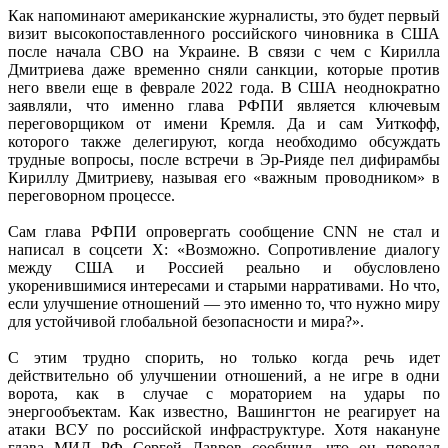
Как напоминают американские журналисты, это будет первый
визит высокопоставленного российского чиновника в США
после начала СВО на Украине. В связи с чем с Кирилла
Дмитриева даже временно сняли санкции, которые против
него ввели еще в феврале 2022 года. В США неоднократно
заявляли, что именно глава РФПИ является ключевым
переговорщиком от имени Кремля. Да и сам Уиткофф,
которого также делегируют, когда необходимо обсуждать
трудные вопросы, после встречи в Эр-Рияде пел дифирамбы
Кириллу Дмитриеву, называя его «важным проводником» в
переговорном процессе.
Сам глава РФПИ опровергать сообщение CNN не стал и
написал в соцсети X: «Возможно. Сопротивление диалогу
между США и Россией реально и обусловлено
укоренившимися интересами и старыми нарративами. Но что,
если улучшение отношений — это именно то, что нужно миру
для устойчивой глобальной безопасности и мира?».
С этим трудно спорить, но только когда речь идет
действительно об улучшении отношений, а не игре в одни
ворота, как в случае с мораторием на удары по
энергообъектам. Как известно, Вашингтон не реагирует на
атаки ВСУ по российской инфраструктуре. Хотя накануне
глава МИД РФ Сергей Лавров сообщил, что он передал