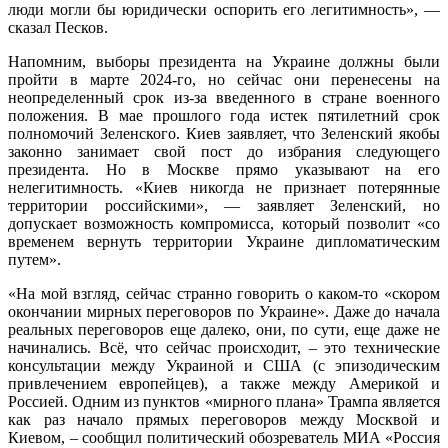
люди могли бы юридически оспорить его легитимность», —
сказал Песков.
Напомним, выборы президента на Украине должны были
пройти в марте 2024-го, но сейчас они перенесены на
неопределенный срок из-за введенного в стране военного
положения. В мае прошлого года истек пятилетний срок
полномочий Зеленского. Киев заявляет, что Зеленский якобы
законно занимает свой пост до избрания следующего
президента. Но в Москве прямо указывают на его
нелегитимность. «Киев никогда не признает потерянные
территории российскими», — заявляет Зеленский, но
допускает возможность компромисса, который позволит «со
временем вернуть территории Украине дипломатическим
путем».
«На мой взгляд, сейчас странно говорить о каком-то «скором
окончании мирных переговоров по Украине». Даже до начала
реальных переговоров еще далеко, они, по сути, еще даже не
начинались. Всё, что сейчас происходит, – это технические
консультации между Украиной и США (с эпизодическим
привлечением европейцев), а также между Америкой и
Россией. Одним из пунктов «мирного плана» Трампа является
как раз начало прямых переговоров между Москвой и
Киевом, – сообщил политический обозреватель МИА «Россия