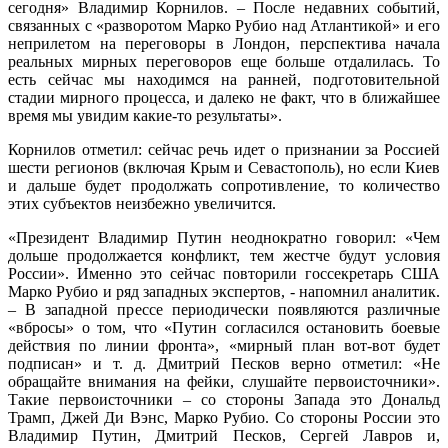
сегодня» Владимир Корнилов. – После недавних событий,
связанных с «разворотом Марко Рубио над Атлантикой» и его
неприлетом на переговоры в Лондон, перспектива начала
реальных мирных переговоров еще больше отдалилась. То
есть сейчас мы находимся на ранней, подготовительной
стадии мирного процесса, и далеко не факт, что в ближайшее
время мы увидим какие-то результаты».
Корнилов отметил: сейчас речь идет о признании за Россией
шести регионов (включая Крым и Севастополь), но если Киев
и дальше будет продолжать сопротивление, то количество
этих субъектов неизбежно увеличится.
«Президент Владимир Путин неоднократно говорил: «Чем
дольше продолжается конфликт, тем жестче будут условия
России». Именно это сейчас повторили госсекретарь США
Марко Рубио и ряд западных экспертов, - напомнил аналитик.
– В западной прессе периодически появляются различные
«вбросы» о том, что «Путин согласился остановить боевые
действия по линии фронта», «мирный план вот-вот будет
подписан» и т. д. Дмитрий Песков верно отметил: «Не
обращайте внимания на фейки, слушайте первоисточники».
Такие первоисточники – со стороны Запада это Дональд
Трамп, Джей Ди Вэнс, Марко Рубио. Со стороны России это
Владимир Путин, Дмитрий Песков, Сергей Лавров и,