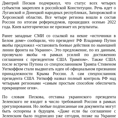
Дмитрий Песков подчеркнул, что статус всех четырех
субъектов закреплен в российской Конституции. Речь идет о
Луганской и Донецкой народных республиках, Запорожской и
Херсонской областях. Все четыре региона вошли в состав
России по итогам референдумов, прошедших осенью 2022
года. Киев категорически не признает их результаты.
Ранее западные СМИ со ссылкой на некие «источники в
Белом доме» сообщили, что президент РФ Владимир Путин
якобы предложил «остановить боевые действия по нынешней
линии фронта на Украине». Это предложение, по их данным,
прозвучало якобы «в рамках усилий по достижению
соглашения с президентом США Трампом». Также США
после встречи Путина со спецпосланником Трампа Стивеном
Уиткоффом стали выдвигать идеи об официальном признании
принадлежности Крыма России. А сам спецпосланник
президента США Уиткофф назвал полный контроль РФ над
четырьмя регионами «самым простым способом обеспечить
прекращение огня».
По словам Пескова, отставка украинского президента
Зеленского не входит в число требований России в рамках
урегулирования. Но любые подписанные им документы могут
быть оспорены в будущем. «Даже если бы соглашение с
Зеленским было подписано уже сегодня, позже на Украине