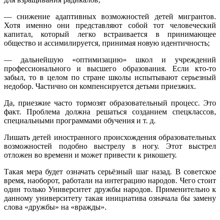
— снижение адаптивных возможностей детей мигрантов.
Хотя именно они представляют собой тот человеческий
капитал, который легко встраивается в принимающее
общество и ассимилируется, принимая новую идентичность;
— дальнейшую «оптимизацию» школ и учреждений
профессионального и высшего образования. Если кто-то
забыл, то в целом по стране школы испытывают серьезный
недобор. Частично он компенсируется детьми приезжих.
Да, приезжие часто тормозят образовательный процесс. Это
факт. Проблема должна решаться созданием спецклассов,
специальными программами обучения и т. д.
Лишать детей иностранного происхождения образовательных
возможностей подобно выстрелу в ногу. Этот выстрел
отложен во времени и может привести к рикошету.
Такая мера будет означать серьёзный шаг назад. В советское
время, наоборот, работали на интеграцию народов. Чего стоит
один только Университет дружбы народов. Применительно к
данному университету такая инициатива означала бы замену
слова «дружбы» на «вражды».