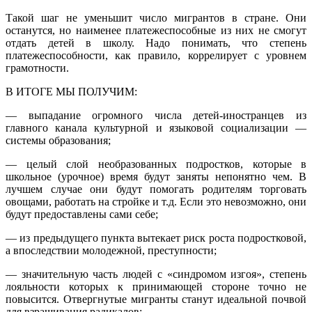
Такой шаг не уменьшит число мигрантов в стране. Они
останутся, но наименее платежеспособные из них не смогут
отдать детей в школу. Надо понимать, что степень
платежеспособности, как правило, коррелирует с уровнем
грамотности.
В ИТОГЕ МЫ ПОЛУЧИМ:
— выпадание огромного числа детей-иностранцев из
главного канала культурной и языковой социализации —
системы образования;
— целый слой необразованных подростков, которые в
школьное (урочное) время будут заняты непонятно чем. В
лучшем случае они будут помогать родителям торговать
овощами, работать на стройке и т.д. Если это невозможно, они
будут предоставлены сами себе;
— из предыдущего пункта вытекает риск роста подростковой,
а впоследствии молодежной, преступности;
— значительную часть людей с «синдромом изгоя», степень
лояльности которых к принимающей стороне точно не
повысится. Отвергнутые мигранты станут идеальной почвой
для взращивания радикалов;