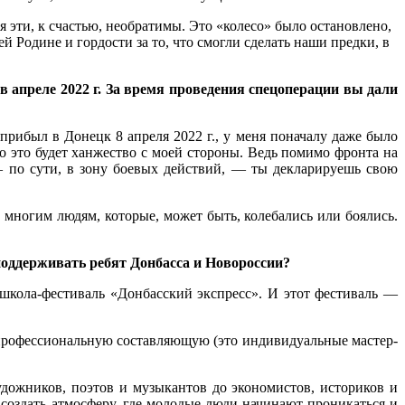
я эти, к счастью, необратимы. Это «колесо» было остановлено,
й Родине и гордости за то, что смогли сделать наши предки, в
в апреле 2022 г. За время проведения спецоперации вы дали
е прибыл в Донецк 8 апреля 2022 г., у меня поначалу даже было
то это будет ханжество с моей стороны. Ведь помимо фронта на
— по сути, в зону боевых действий, — ты декларируешь свою
ил многим людям, которые, может быть, колебались или боялись.
 поддерживать ребят Донбасса и Новороссии?
 школа-фестиваль «Донбасский экспресс». И этот фестиваль —
 профессиональную составляющую (это индивидуальные мастер-
дожников, поэтов и музыкантов до экономистов, историков и
 создать атмосферу, где молодые люди начинают проникаться и