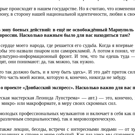
орые происходят в нашем государстве. Но я считаю, что изменени
орону, в сторону нашей национальной идентичности, любви к свое
в зону боевых действий: в ещё не освобождённый Мариуполь 
овороссии. Насколько важным было для вас находиться там?
 сердце моего народа, где решается его судьба. Когда я впервы
чтобы это назвали пиаром или саморекламой. А потом я понял, ч
 культурно-информационный фронт. И тем, что ты едешь туда 
ят, они понимают: да, так можно, так нужно.
что так должно быть, и я хочу быть здесь». И это даёт приток с
Это часть моей жизни, которую я, конечно, никогда не забуду.
 о проекте «Донбасский экспресс». Насколько важно для вас
ская мастерская Леонида Лунстрема» — авт.) — это, конечно,
в микро- или макроформате, в меру своих скромных сил.
 молодых профессиональных музыкантов и включает в себя как
различным специальностям), так и мировоззренческую.
также лекции, беседы, встречи с интересными людьми — от ху
исходящих в стране и мире событий. Как раз здесь мы стараемся