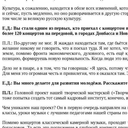
Культура, к сожалению, находится в обозе всех изменений, кот
и сейчас, пусть медленно, но оно разворачивается в другую ст
том числе за великую русскую культуру.
Е.Д.: Вы стали одним из первых, кто приехал с концертом 
более 120 концертов на передовой, в городах Донбасса и Н
П.Л.: По-другому не мог. Я жаждал находиться там, где бьётся
желание никому не говорить, что я поехал туда. Я не хотел, 
земле, помимо фронта экономического, духовного, есть ещё
позицию, формируешь новую нормальность. Когда люди это вид
Дело не в пиаре, а в том, что ты говоришь: «Я здесь, потому 
Для меня это огромная честь и привилегия, что я оказался там. 
Е.Д.: Вы много делаете для развития молодёжи. Расскажите
П.Л.:
Головной проект нашей творческой мастерской («Творче
тоже попытка создать тот самый кадровый институт, конечно, 
Чем уникален наш проект? Он в первую очередь направлен на
классы, уроки музыки с лучшими педагогами нашей страны по 
Помимо концертов классической камерной музыки, проходят 
богословов. То есть это погружение в глубокий контекст про