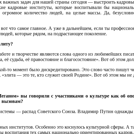
х важных задач для нашей страны сегодня — выстроить кадровые
кие кадровые институты, которые воспитывали бы националь
а огромное количество людей, на целые массы. Да, безусло
вот что самое главное. А уже в дальнейшем, если ты профессио
 людей, которые рядом, на подрастающее поколение.
элиту?
аботе и творчестве являются слова одного из любимейших писа
, её судьба, её правостояние и благосостояние». Вот об этом д
кой-то момент было дискредитировано. Это слово часто пишут че
 «элита — это те, кто служит своей Родине». Вот об этом мы не
ганом» вы говорили с участниками о культуре как об опо
м вызовам?
 системы — распад Советского Союза. Владимир Путин однажды 
ных институтов. Особенно это коснулось культурной сферы. А т
ы воспитания тех самых национально ориентированных кадров, п