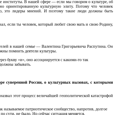
 институты. В нашей сфере — если мы говорим о культуре, об
но ориентированную культурную элиту. Потому что человек
вно, это лидеры мнений. И поэтому такие люди должны быть
нал, если ты человек, который любит свою мать и свою Родину,
телей в нашей семье — Валентина Григорьевича Распутина. Он
олжны помнить деятели культуры.
рез букву «и», оно ассоциируется с какими-то так
 должны забывать.
ре суверенной России, о культурных вызовах, с которыми
назвал этот процесс величайшей геополитической катастрофой
ак называемое патриотическое сообщество, напротив, долгое
о сути, не было. Но сейчас ситуация меняется.