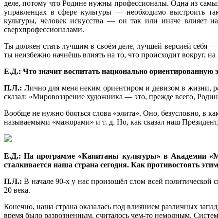
деле, потому что Родине нужны профессионалы. Одна из самы
управленцах в сфере культуры — необходимо выстроить та
культуры, человек искусства — он так или иначе влияет н
сверхпрофессионалами.
Ты должен стать лучшим в своём деле, лучшей версией себя — 
ты неизбежно начнёшь влиять на то, что происходит вокруг, на
Е.Д.: Что значит воспитать национально ориентированную 
П.Л.:
Лично для меня неким ориентиром и девизом в жизни, р
сказал: «Мировоззрение художника — это, прежде всего, Родина
Вообще не нужно бояться слова «элита». Оно, безусловно, в ка
называемыми «мажорами» и т. д. Но, как сказал наш Президент,
Е.Д.: На программе «Капитаны культуры» в Академии «Ме
сталкивается наша страна сегодня. Как противостоять эти
П.Л.:
В начале 90-х у нас произошёл слом всей политической
20 века.
Конечно, наша страна оказалась под влиянием различных запад
время было разрозненным, считалось чем-то немодным. Систем