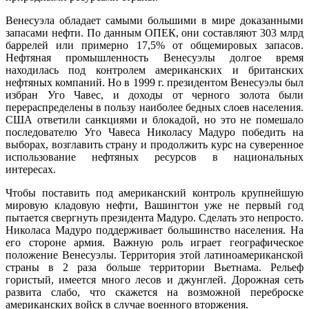
Венесуэла обладает самыми большими в мире доказанными
запасами нефти. По данным ОПЕК, они составляют 303 млрд
баррелей или примерно 17,5% от общемировых запасов.
Нефтяная промышленность Венесуэлы долгое время
находилась под контролем американских и британских
нефтяных компаний. Но в 1999 г. президентом Венесуэлы был
избран Уго Чавес, и доходы от черного золота были
перераспределены в пользу наиболее бедных слоев населения.
США ответили санкциями и блокадой, но это не помешало
последователю Уго Чавеса Николасу Мадуро победить на
выборах, возглавить страну и продолжить курс на суверенное
использование нефтяных ресурсов в национальных
интересах.
Чтобы поставить под американский контроль крупнейшую
мировую кладовую нефти, Вашингтон уже не первый год
пытается свергнуть президента Мадуро. Сделать это непросто.
Николаса Мадуро поддерживает большинство населения. На
его стороне армия. Важную роль играет географическое
положение Венесуэлы. Территория этой латиноамериканской
страны в 2 раза больше территории Вьетнама. Рельеф
гористый, имеется много лесов и джунглей. Дорожная сеть
развита слабо, что скажется на возможной переброске
американских войск в случае военного вторжения.