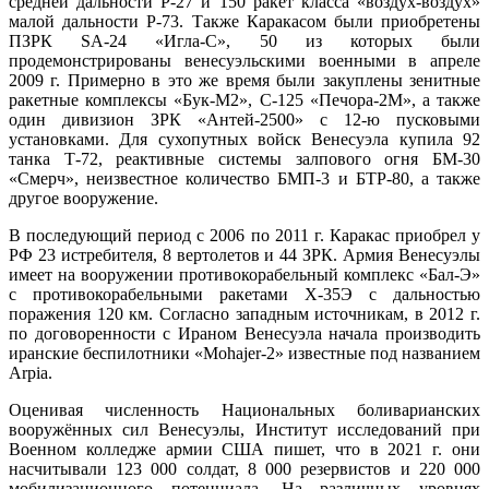
средней дальности Р-27 и 150 ракет класса «воздух-воздух»
малой дальности Р-73. Также Каракасом были приобретены
ПЗРК SA-24 «Игла-С», 50 из которых были
продемонстрированы венесуэльскими военными в апреле
2009 г. Примерно в это же время были закуплены зенитные
ракетные комплексы «Бук-М2», С-125 «Печора-2М», а также
один дивизион ЗРК «Антей-2500» с 12-ю пусковыми
установками. Для сухопутных войск Венесуэла купила 92
танка Т-72, реактивные системы залпового огня БМ-30
«Смерч», неизвестное количество БМП-3 и БТР-80, а также
другое вооружение.
В последующий период с 2006 по 2011 г. Каракас приобрел у
РФ 23 истребителя, 8 вертолетов и 44 ЗРК. Армия Венесуэлы
имеет на вооружении противокорабельный комплекс «Бал-Э»
с противокорабельными ракетами Х-35Э с дальностью
поражения 120 км. Согласно западным источникам, в 2012 г.
по договоренности с Ираном Венесуэла начала производить
иранские беспилотники «Mohajer-2» известные под названием
Arpia.
Оценивая численность Национальных боливарианских
вооружённых сил Венесуэлы, Институт исследований при
Военном колледже армии США пишет, что в 2021 г. они
насчитывали 123 000 солдат, 8 000 резервистов и 220 000
мобилизационного потенциала. На различных уровнях