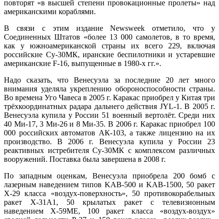
повторят «в высшей степени провокационные пролеты» над
американскими кораблями.
В связи с этим издание Newsweek отметило, что у
Соединенных Штатов «более 13 000 самолетов, в то время,
как у южноамериканской страны их всего 229, включая
российские Су-30МК, иранские беспилотники и устаревшие
американские F-16, выпущенные в 1980-х гг.».
Надо сказать, что Венесуэла за последние 20 лет много
внимания уделяла укреплению обороноспособности страны.
Во времена Уго Чавеса в 2005 г. Каракас приобрел у Китая три
трёхкоординатных радара дальнего действия JYL-1. В 2005 г.
Венесуэла купила у России 51 военный вертолёт. Среди них
40 Ми-17, 3 Ми-26 и 8 Ми-35. В 2006 г. Каракас приобрел 100
000 российских автоматов АК-103, а также лицензию на их
производство. В 2006 г. Венесуэла купила у России 23
реактивных истребителя Су-30МК с комплексом различных
вооружений. Поставка была завершена в 2008 г.
По западным оценкам, Венесуэла приобрела 200 бомб с
лазерным наведением типов KAB-500 и KAB-1500, 50 ракет
Х-29 класса «воздух-поверхность», 50 противокорабельных
ракет Х-31A1, 50 крылатых ракет с телевизионным
наведением Х-59ME, 100 ракет класса «воздух-воздух»