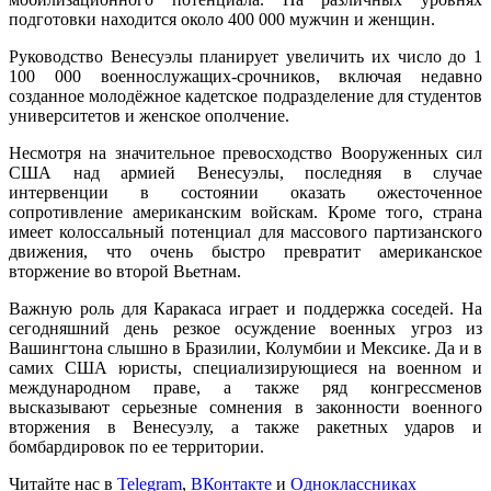
подготовки находится около 400 000 мужчин и женщин.
Руководство Венесуэлы планирует увеличить их число до 1
100 000 военнослужащих-срочников, включая недавно
созданное молодёжное кадетское подразделение для студентов
университетов и женское ополчение.
Несмотря на значительное превосходство Вооруженных сил
США над армией Венесуэлы, последняя в случае
интервенции в состоянии оказать ожесточенное
сопротивление американским войскам. Кроме того, страна
имеет колоссальный потенциал для массового партизанского
движения, что очень быстро превратит американское
вторжение во второй Вьетнам.
Важную роль для Каракаса играет и поддержка соседей. На
сегодняшний день резкое осуждение военных угроз из
Вашингтона слышно в Бразилии, Колумбии и Мексике. Да и в
самих США юристы, специализирующиеся на военном и
международном праве, а также ряд конгрессменов
высказывают серьезные сомнения в законности военного
вторжения в Венесуэлу, а также ракетных ударов и
бомбардировок по ее территории.
Читайте нас в
Telegram
,
ВКонтакте
и
Одноклассниках