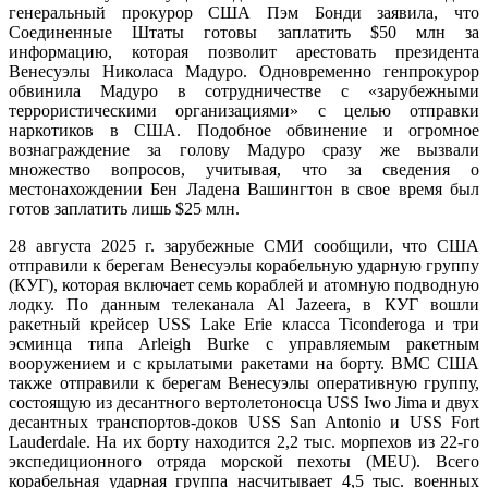
генеральный прокурор США Пэм Бонди заявила, что
Соединенные Штаты готовы заплатить $50 млн за
информацию, которая позволит арестовать президента
Венесуэлы Николаса Мадуро. Одновременно генпрокурор
обвинила Мадуро в сотрудничестве с «зарубежными
террористическими организациями» с целью отправки
наркотиков в США. Подобное обвинение и огромное
вознаграждение за голову Мадуро сразу же вызвали
множество вопросов, учитывая, что за сведения о
местонахождении Бен Ладена Вашингтон в свое время был
готов заплатить лишь $25 млн.
28 августа 2025 г. зарубежные СМИ сообщили, что США
отправили к берегам Венесуэлы корабельную ударную группу
(КУГ), которая включает семь кораблей и атомную подводную
лодку. По данным телеканала Al Jazeera, в КУГ вошли
ракетный крейсер USS Lake Erie класса Ticonderoga и три
эсминца типа Arleigh Burke с управляемым ракетным
вооружением и с крылатыми ракетами на борту. ВМС США
также отправили к берегам Венесуэлы оперативную группу,
состоящую из десантного вертолетоносца USS Iwo Jima и двух
десантных транспортов-доков USS San Antonio и USS Fort
Lauderdale. На их борту находится 2,2 тыс. морпехов из 22-го
экспедиционного отряда морской пехоты (MEU). Всего
корабельная ударная группа насчитывает 4,5 тыс. военных