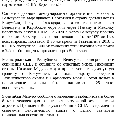
наркотиков в США. Берегитесь!».
Согласно данным международных организаций, кокаин в
Венесуэле не выращивают. Наркотики в страну доставляют из
Колумбии, Перу и Эквадора, а затем транзитом через
Венесуэлу и Карибское море или через Панаму и Мексику
нелегально везут в США. За 2020 г. через Венесуэлу прошло
от 200 до 250 метрических тонн кокаина. Это от 10% до 13%
всех мировых поставок. В то же время из Гватемалы в 2018 г.
в США поступило 1400 метрических тонн кокаина или почти
в 5-6 раз больше, чем проходит через Венесуэлу.
Боливарианская Республика Венесуэла отвергла все
обвинения США и объявила об ответных мерах. Президент
страны Николас Мадуро отдал приказ усилить сухопутную
границу с Колумбией, а также охрану побережья
Атлантического океана и Карибского моря. С этой целью в
пограничные районы были направлены 25 тыс.
военнослужащих.
5 сентября Мадуро сообщил о намерении мобилизовать более
8 млн человек для защиты от возможной американской
агрессии. Президент Венесуэлы обвинил США в стремлении
свергнуть действующую власть с целью завладеть
природными ресурсами страны.