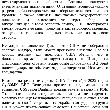
цементирующих сил общества. Военные пользуются
значительными привилегиями. Отставным военнослужащим
разрешено баллотироваться на выборные должности на всех
уровнях, а также занимать назначаемые государственные
должности, за исключением министерств обороны и
внутренних дел. Чтобы ослабить армию, США постараются
внести раскол в её ряды, подкупить ряд высокопоставленных
офицеров и генералов с целью переманить их на свою
сторону.
Несмотря на заявление Трампа, что США не собираются
свергать Мадуро, атака может произойти внезапно. Все мы
хорошо помним, как президент США объявил, что в
ближайшее время не планирует нападать на Иран, а на
следующий день стратегические бомбардировщики В-2 Spirit
нанесли удары по объектам ядерной энергетики Исламского
государства.
В ответ на реальные угрозы США 5 сентября 2025 г. два
Су-30МК ВВС Венесуэлы пролетели над американским
эсминцем USS Jason Dunham, показав ракеты и включив РЭБ.
Это было предупреждение американцам не нарушать
морскую границу Боливарианской Республики. В ответ Трамп
написал в своей соцсети, что корабельная ударная группа
США может начать сбивать самолеты Венесуэлы, если они