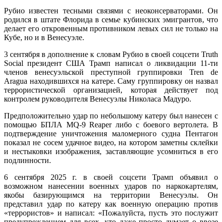
Рубио известен тесными связями с неоконсерваторами. Он
родился в штате Флорида в семье кубинских эмигрантов, что
делает его откровенным противником левых сил не только на
Кубе, но и в Венесуэле.
3 сентября в дополнение к словам Рубио в своей соцсети Truth
Social президент США Трамп написал о ликвидации 11-ти
членов венесуэльской преступной группировки Tren de
Aragua находившихся на катере. Саму группировку он назвал
террористической организацией, которая действует под
контролем руководителя Венесуэлы Николаса Мадуро.
Предположительно удар по небольшому катеру был нанесен с
помощью БПЛА MQ-9 Reaper либо с боевого вертолета. В
подтверждение уничтожения маломерного судна Пентагон
показал не сосем удачное видео, на котором заметны склейки
и нестыковки изображения, заставляющие усомниться в его
подлинности.
6 сентября 2025 г. в своей соцсети Трамп объявил о
возможном нанесении военных ударов по наркокартелям,
якобы базирующимся на территории Венесуэлы. Он
представил удар по катеру как военную операцию против
«террористов» и написал: «Пожалуйста, пусть это послужит
предупреждением для всех, кто даже просто думает о ввозе