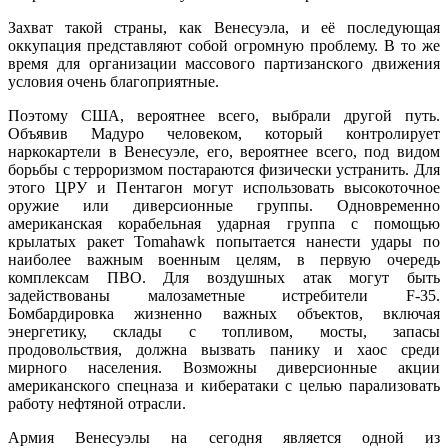
Захват такой страны, как Венесуэла, и её последующая
оккупация представляют собой огромную проблему. В то же
время для организации массового партизанского движения
условия очень благоприятные.
Поэтому США, вероятнее всего, выбрали другой путь.
Объявив Мадуро человеком, который контролирует
наркокартели в Венесуэле, его, вероятнее всего, под видом
борьбы с терроризмом постараются физически устранить. Для
этого ЦРУ и Пентагон могут использовать высокоточное
оружие или диверсионные группы. Одновременно
американская корабельная ударная группа с помощью
крылатых ракет Tomahawk попытается нанести удары по
наиболее важным военным целям, в первую очередь
комплексам ПВО. Для воздушных атак могут быть
задействованы малозаметные истребители F-35.
Бомбардировка жизненно важных объектов, включая
энергетику, склады с топливом, мосты, запасы
продовольствия, должна вызвать панику и хаос среди
мирного населения. Возможны диверсионные акции
американского спецназа и кибератаки с целью парализовать
работу нефтяной отрасли.
Армия Венесуэлы на сегодня является одной из