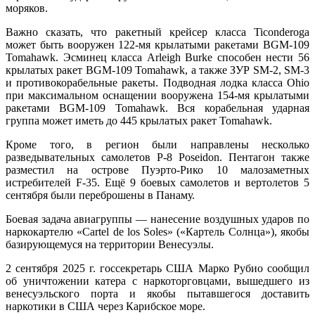
моряков.
Важно сказать, что ракетный крейсер класса Ticonderoga
может быть вооружен 122-мя крылатыми ракетами BGM-109
Tomahawk. Эсминец класса Arleigh Burke способен нести 56
крылатых ракет BGM-109 Tomahawk, а также ЗУР SM-2, SM-3
и противокорабельные ракеты. Подводная лодка класса Ohio
при максимальном оснащении вооружена 154-мя крылатыми
ракетами BGM-109 Tomahawk. Вся корабельная ударная
группа может иметь до 445 крылатых ракет Tomahawk.
Кроме того, в регион были направлены несколько
разведывательных самолетов P-8 Poseidon. Пентагон также
разместил на острове Пуэрто-Рико 10 малозаметных
истребителей F-35. Ещё 9 боевых самолетов и вертолетов 5
сентября были переброшены в Панаму.
Боевая задача авиагруппы — нанесение воздушных ударов по
наркокартелю «Cartel de los Soles» («Картель Солнца»), якобы
базирующемуся на территории Венесуэлы.
2 сентября 2025 г. госсекретарь США Марко Рубио сообщил
об уничтожении катера с наркоторговцами, вышедшего из
венесуэльского порта и якобы пытавшегося доставить
наркотики в США через Карибское море.