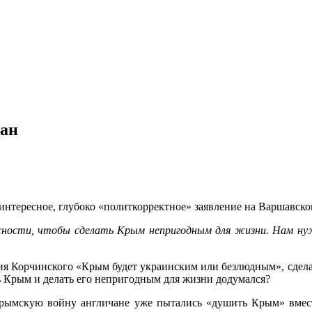
чан
нтересное, глубоко «политкорректное» заявление на Варшавско
жности, чтобы сделать Крым непригодным для жизни. Нам н
 Корчинского «Крым будет украинским или безлюдным», сделанно
ь Крым и делать его непригодным для жизни додумался?
Крымскую войну англичане уже пытались «душить Крым» вмест