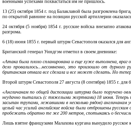
военными успехами похвастаться им не пришлось.
13 (25) октября 1854 г. под Балаклавой была разгромлена бр
по открытой равнине на позиции русской артиллерии оказалась
24 октября (5 ноября) 1854 г. русские войска внезапно ата
разгрома.
6 (18) июня 1855 г. первый штурм Севастополя оказался для ан
Британский генерал Уиндгэм отметил в своем дневнике:
«Атака была плохо спланирована и еще хуже выполнена, враг 
дело провалилось…несомненно, это произошло от дурного р
британская отвага все сделала и все может сделать. Но тепе
Второй штурм Севастополя 27 августа (8 сентября) 1855 г. дл
«Англичанам по общей диспозиции штурма было поручено ов
неудачно пытались (с тяжелыми жертвами) 18 июня. Теперь
засыпан трупами, лежавшими в несколько рядов) англичанам у
целый час усилий английские войска были отброшены русским 
пробежать обратно те же 200 метров, спотыкаясь о бесчисл
Лишь взятие французами Малахова кургана вынудило русское 