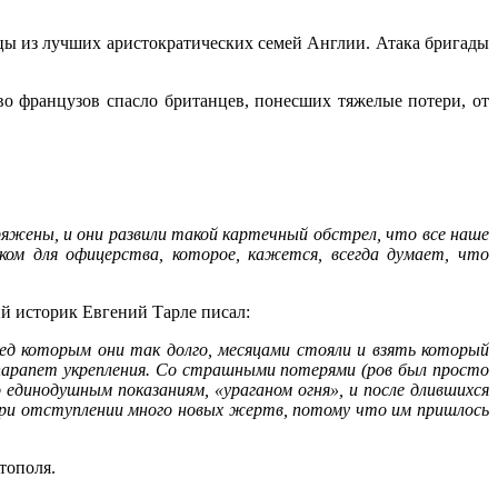
дцы из лучших аристократических семей Англии. Атака бригады
во французов спасло британцев, понесших тяжелые потери, от
ряжены, и они развили такой картечный обстрел, что все наше
ом для офицерства, которое, кажется, всегда думает, что
ий историк Евгений Тарле писал:
д которым они так долго, месяцами стояли и взять который
арапет укрепления. Со страшными потерями (ров был просто
 единодушным показаниям, «ураганом огня», и после длившихся
в при отступлении много новых жертв, потому что им пришлось
тополя.