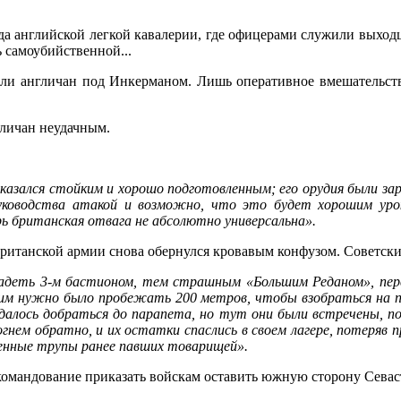
игада английской легкой кавалерии, где офицерами служили выхо
 самоубийственной...
ковали англичан под Инкерманом. Лишь оперативное вмешательст
гличан неудачным.
оказался стойким и хорошо подготовленным; его орудия были за
уководства атакой и возможно, что это будет хорошим урок
рь британская отвага не абсолютно универсальна».
я британской армии снова обернулся кровавым конфузом. Советск
ладеть 3-м бастионом, тем страшным «Большим Реданом», пере
 им нужно было пробежать 200 метров, чтобы взобраться на п
далось добраться до парапета, но тут они были встречены, по
огнем обратно, и их остатки спаслись в своем лагере, потеря
енные трупы ранее павших товарищей».
командование приказать войскам оставить южную сторону Севас