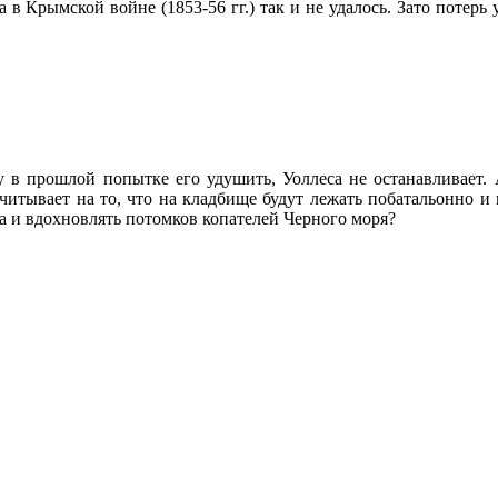
 в Крымской войне (1853-56 гг.) так и не удалось. Зато потерь
у в прошлой попытке его удушить, Уоллеса не останавливает. 
итывает на то, что на кладбище будут лежать побатальонно и 
а и вдохновлять потомков копателей Черного моря?