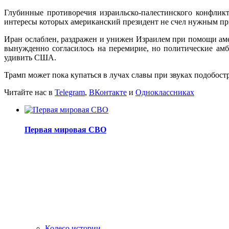
Глубинные противоречия израильско-палестинского конфликт
интересы которых американский президент не счел нужным пр
Иран ослаблен, раздражен и унижен Израилем при помощи аме
вынужденно согласилось на перемирие, но политические ам
удивить США.
Трамп может пока купаться в лучах славы при звуках подобост
Читайте нас в
Telegram
,
ВКонтакте
и
Одноклассниках
Первая мировая СВО
Колесо истории