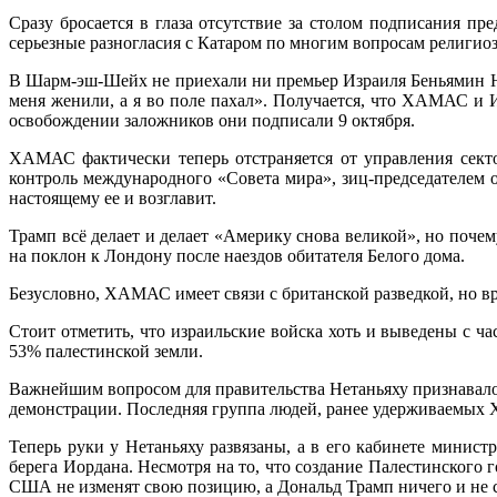
Сразу бросается в глаза отсутствие за столом подписания 
серьезные разногласия с Катаром по многим вопросам религио
В Шарм-эш-Шейх не приехали ни премьер Израиля Беньямин Нет
меня женили, а я во поле пахал». Получается, что ХАМАС и И
освобождении заложников они подписали 9 октября.
ХАМАС фактически теперь отстраняется от управления секто
контроль международного «Совета мира», зиц-председателем 
настоящему ее и возглавит.
Трамп всё делает и делает «Америку снова великой», но поч
на поклон к Лондону после наездов обитателя Белого дома.
Безусловно, ХАМАС имеет связи с британской разведкой, но вр
Стоит отметить, что израильские войска хоть и выведены с ч
53% палестинской земли.
Важнейшим вопросом для правительства Нетаньяху признавало
демонстрации. Последняя группа людей, ранее удерживаемых 
Теперь руки у Нетаньяху развязаны, а в его кабинете минист
берега Иордана. Несмотря на то, что создание Палестинского
США не изменят свою позицию, а Дональд Трамп ничего и не с