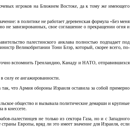
лючевых игроков на Ближнем Востоке, да к тому же имеющего
чение: в политике не работает деревенская формула «Без меня
чно не завизированных, свое соглашение о прекращении огня и
авительство палестинского анклава полностью подпадает под
нистр Великобритании Тони Блэр, который, скорее всего, по-
таточно вспомнить Гренландию, Канаду и НАТО, отправившихся
 в силу ее ангажированности.
а так, что Армия обороны Израиля оставила за собой примерно
ильское общество и вызывала политические демарши и крупные
а в кнессете.
бов-палестинцев не только из сектора Газа, но и с Западного
страны Европы, вряд ли это имеет значение для Израиля, если