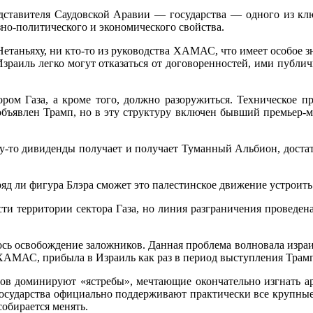
представителя Саудовской Аравии — государства — одного из к
зно-политического и экономического свойства.
аньяху, ни кто-то из руководства ХАМАС, что имеет особое зна
зраиль легко могут отказаться от договоренностей, ими публи
ром Газа, а кроме того, должно разоружиться. Техническое пр
объявлен Трамп, но в эту структуру включен бывший премьер-ми
ему-то дивиденды получает и получает Туманный Альбион, дос
яд ли фигура Блэра сможет это палестинское движение устроить
асти территории сектора Газа, но линия разграничения проведен
сь освобождение заложников. Данная проблема волновала изра
ХАМАС, прибыла в Израиль как раз в период выступления Трамп
ров доминируют «ястребы», мечтающие окончательно изгнать ара
 государства официально поддерживают практически все крупные 
обирается менять.