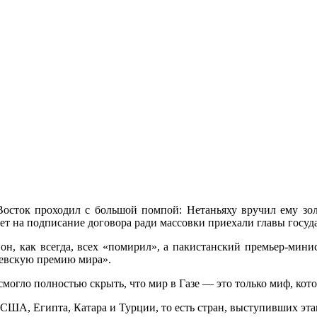
сток проходил с большой помпой: Нетаньяху вручил ему золот
пет на подписание договора ради массовки приехали главы госуд
он, как всегда, всех «помирил», а пакистанский премьер-мин
левскую премию мира».
огло полностью скрыть, что мир в Газе — это только миф, кот
ША, Египта, Катара и Турции, то есть стран, выступивших этак