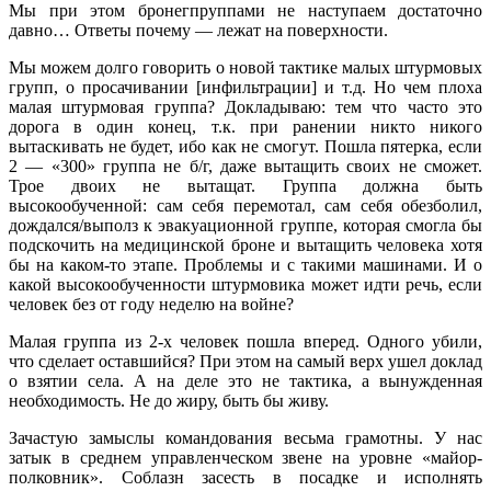
Мы при этом бронегпруппами не наступаем достаточно
давно… Ответы почему — лежат на поверхности.
Мы можем долго говорить о новой тактике малых штурмовых
групп, о просачивании [инфильтрации] и т.д. Но чем плоха
малая штурмовая группа? Докладываю: тем что часто это
дорога в один конец, т.к. при ранении никто никого
вытаскивать не будет, ибо как не смогут. Пошла пятерка, если
2 — «300» группа не б/г, даже вытащить своих не сможет.
Трое двоих не вытащат. Группа должна быть
высокообученной: сам себя перемотал, сам себя обезболил,
дождался/выполз к эвакуационной группе, которая смогла бы
подскочить на медицинской броне и вытащить человека хотя
бы на каком-то этапе. Проблемы и с такими машинами. И о
какой высокообученности штурмовика может идти речь, если
человек без от году неделю на войне?
Малая группа из 2-х человек пошла вперед. Одного убили,
что сделает оставшийся? При этом на самый верх ушел доклад
о взятии села. А на деле это не тактика, а вынужденная
необходимость. Не до жиру, быть бы живу.
Зачастую замыслы командования весьма грамотны. У нас
затык в среднем управленческом звене на уровне «майор-
полковник». Соблазн засесть в посадке и исполнять