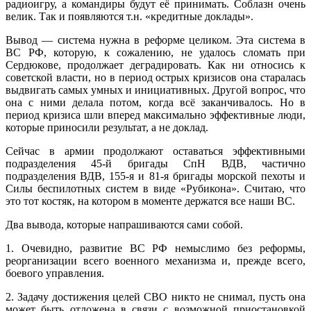
радиоигру, а командиры будут её принимать. Соблазн очень
велик. Так и появляются т.н. «кредитные доклады».
Вывод — система нужна в реформе целиком. Эта система в
ВС РФ, которую, к сожалению, не удалось сломать при
Сердюкове, продолжает деградировать. Как ни относись к
советской власти, но в период острых кризисов она старалась
выдвигать самых умных и инициативных. Другой вопрос, что
она с ними делала потом, когда всё заканчивалось. Но в
период кризиса шли вперед максимально эффективные люди,
которые приносили результат, а не доклад.
Сейчас в армии продолжают оставаться эффективными
подразделения 45-й бригады СпН ВДВ, частично
подразделения ВДВ, 155-я и 81-я бригады морской пехоты и
Силы беспилотных систем в виде «Рубикона». Считаю, что
это тот костяк, на котором в моменте держатся все наши ВС.
Два вывода, которые напрашиваются сами собой.
1. Очевидно, развитие ВС РФ немыслимо без реформы,
реорганизации всего военного механизма и, прежде всего,
боевого управления.
2. Задачу достижения целей СВО никто не снимал, пусть она
может быть отложена в связи с возможной приостановкой