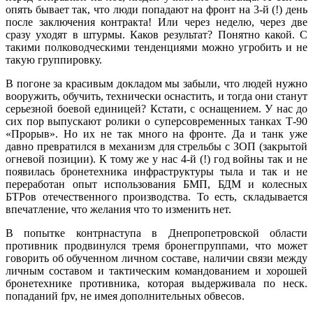
опять бывает так, что люди попадают на фронт на 3-й (!) день
после заключения контракта! Или через неделю, через две
сразу уходят в штурмы. Каков результат? Понятно какой. С
такими полководческими тенденциями можно угробить и не
такую группировку.
В погоне за красивым докладом мы забыли, что людей нужно
вооружить, обучить, технически оснастить, и тогда они станут
серьезной боевой единицей? Кстати, с оснащением. У нас до
сих пор выпускают ролики о суперсовременных танках Т-90
«Прорыв». Но их не так много на фронте. Да и танк уже
давно превратился в механизм для стрельбы с ЗОП (закрытой
огневой позиции). К тому же у нас 4-й (!) год войны так и не
появилась бронетехника инфраструктуры тыла и так и не
переработан опыт использования БМП, БДМ и колесных
БТРов отечественного производства. То есть, складывается
впечатление, что желания что то изменить нет.
В попытке контрнаступа в Днепропетровской области
противник продвинулся тремя бронегпруппами, что может
говорить об обученном личном составе, наличии связи между
личным составом и тактическим командованием и хорошей
бронетехнике противника, которая выдерживала по неск.
попаданий fpv, не имея дополнительных обвесов.