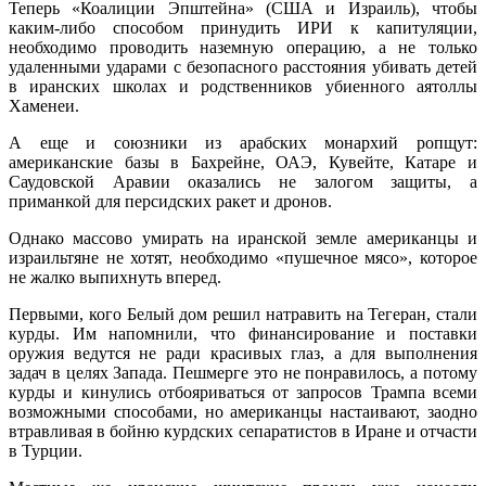
Теперь «Коалиции Эпштейна» (США и Израиль), чтобы
каким-либо способом принудить ИРИ к капитуляции,
необходимо проводить наземную операцию, а не только
удаленными ударами с безопасного расстояния убивать детей
в иранских школах и родственников убиенного аятоллы
Хаменеи.
А еще и союзники из арабских монархий ропщут:
американские базы в Бахрейне, ОАЭ, Кувейте, Катаре и
Саудовской Аравии оказались не залогом защиты, а
приманкой для персидских ракет и дронов.
Однако массово умирать на иранской земле американцы и
израильтяне не хотят, необходимо «пушечное мясо», которое
не жалко выпихнуть вперед.
Первыми, кого Белый дом решил натравить на Тегеран, стали
курды. Им напомнили, что финансирование и поставки
оружия ведутся не ради красивых глаз, а для выполнения
задач в целях Запада. Пешмерге это не понравилось, а потому
курды и кинулись отбояриваться от запросов Трампа всеми
возможными способами, но американцы настаивают, заодно
втравливая в бойню курдских сепаратистов в Иране и отчасти
в Турции.