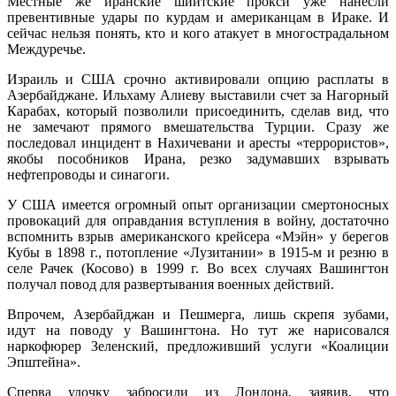
Местные же иранские шиитские прокси уже нанесли
превентивные удары по курдам и американцам в Ираке. И
сейчас нельзя понять, кто и кого атакует в многострадальном
Междуречье.
Израиль и США срочно активировали опцию расплаты в
Азербайджане. Ильхаму Алиеву выставили счет за Нагорный
Карабах, который позволили присоединить, сделав вид, что
не замечают прямого вмешательства Турции. Сразу же
последовал инцидент в Нахичевани и аресты «террористов»,
якобы пособников Ирана, резко задумавших взрывать
нефтепроводы и синагоги.
У США имеется огромный опыт организации смертоносных
провокаций для оправдания вступления в войну, достаточно
вспомнить взрыв американского крейсера «Мэйн» у берегов
Кубы в 1898 г., потопление «Лузитании» в 1915-м и резню в
селе Рачек (Косово) в 1999 г. Во всех случаях Вашингтон
получал повод для развертывания военных действий.
Впрочем, Азербайджан и Пешмерга, лишь скрепя зубами,
идут на поводу у Вашингтона. Но тут же нарисовался
наркофюрер Зеленский, предложивший услуги «Коалиции
Эпштейна».
Сперва удочку забросили из Лондона, заявив, что