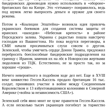
бандеровских дроноводов нужно использовать в «обороне»
британских баз на Кипре. Это «гетьману» понравилось, ведь
под шумок легко выпросить деньги и оружие для своего
режима.
Потом в «Коалиции Эпштейна» возникла идея привлечь
украинских боевиков для создания системы защиты от
иранских «шахедов» «Небесная крепость» в районе
Персидского залива. Украина с радостью пошла навстречу
господам из Вашингтона. Но пока ведутся переговоры, в
СМИ начали просачиваться слухи совсем о другом.
Зеленский, чтобы умягчить сердце Донни Трампа, предложил
перебросить боеспособные бандеровские подразделения на
границу с Ираном, заменив их на лбс в Новороссии жертвами
людоловов из ТЦК. Естественно, не за просто так, но за
хорошие «гроши».
Ничего невероятного в подобном ходе дел нет. Еще в XVIII
веке княжество Гессен-Кассель продало британцам 16 тыс.
солдат, принявших участие в войне между Соединенным
Королевством и 13 взбунтовавшимися колониями в Северной
Америке («война за независимость США»).
Зеленский себя явно мнит не хуже правителя Гессен-Касселя.
А если несколько тысяч украинцев погибнут за торжество