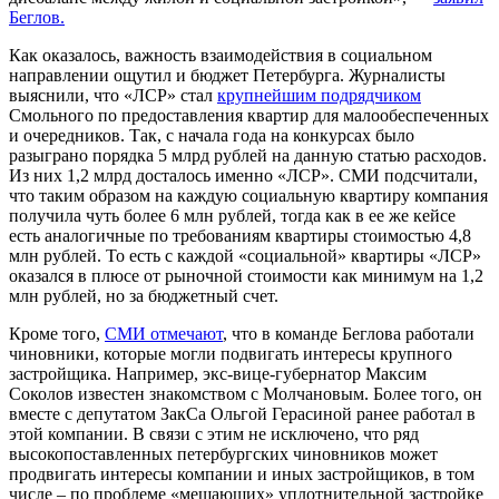
Беглов.
Как оказалось, важность взаимодействия в социальном
направлении ощутил и бюджет Петербурга. Журналисты
выяснили, что «ЛСР» стал
крупнейшим подрядчиком
Смольного по предоставления квартир для малообеспеченных
и очередников. Так, с начала года на конкурсах было
разыграно порядка 5 млрд рублей на данную статью расходов.
Из них 1,2 млрд досталось именно «ЛСР». СМИ подсчитали,
что таким образом на каждую социальную квартиру компания
получила чуть более 6 млн рублей, тогда как в ее же кейсе
есть аналогичные по требованиям квартиры стоимостью 4,8
млн рублей. То есть с каждой «социальной» квартиры «ЛСР»
оказался в плюсе от рыночной стоимости как минимум на 1,2
млн рублей, но за бюджетный счет.
Кроме того,
СМИ отмечают
, что в команде Беглова работали
чиновники, которые могли подвигать интересы крупного
застройщика. Например, экс-вице-губернатор Максим
Соколов известен знакомством с Молчановым. Более того, он
вместе с депутатом ЗакСа Ольгой Герасиной ранее работал в
этой компании. В связи с этим не исключено, что ряд
высокопоставленных петербургских чиновников может
продвигать интересы компании и иных застройщиков, в том
числе – по проблеме «мешающих» уплотнительной застройке