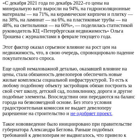
«С декабря 2021 года по декабрь 2022–го цены на
минеральную вату выросли на 94%, на гидроизоляционные
материалы — на 71%, на керамические кирпичи и плитку —
на 38%, на ламинат — на 6%, на пластиковые трубы — на
48%, на светильники — на 60%», — поделилась статистикой
руководитель КЦ «Петербургская недвижимость» Ольга
Трошева с журналистами в феврале текущего года.
Этот фактор оказал серьезное влияние на рост цен на
недвижимость, что, в свою очередь, спровоцировало падение
покупательского спроса.
Еще одной немаловажной деталью, оказавшей влияние на
цены, стала обязанность девелоперов обеспечить новые
жилые комплексы социальной инфраструктурой. То есть к
любому подобному объекту застройщик обязан построить за
свой счет школу, детский сад, поликлинику, дороги и другие
подобные элементы. Впоследствии они передаются на баланс
города на безвозмездной основе. Без этого условия
градостроительная комиссия не выдает девелоперу
разрешение на строительство и
не одобряет проект.
Такое нововведение было инициировано при правительстве
губернатора Александра Беглова. Раньше подобных
требований к девелоперам не выдвигалось, что привело к