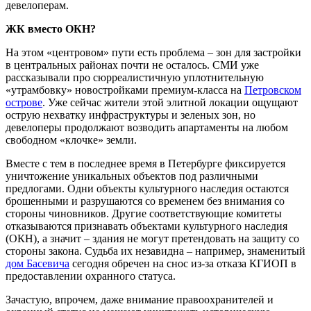
девелоперам.
ЖК вместо ОКН?
На этом «центровом» пути есть проблема – зон для застройки
в центральных районах почти не осталось. СМИ уже
рассказывали про сюрреалистичную уплотнительную
«утрамбовку» новостройками премиум-класса на
Петровском
острове
. Уже сейчас жители этой элитной локации ощущают
острую нехватку инфраструктуры и зеленых зон, но
девелоперы продолжают возводить апартаменты на любом
свободном «клочке» земли.
Вместе с тем в последнее время в Петербурге фиксируется
уничтожение уникальных объектов под различными
предлогами. Одни объекты культурного наследия остаются
брошенными и разрушаются со временем без внимания со
стороны чиновников. Другие соответствующие комитеты
отказываются признавать объектами культурного наследия
(ОКН), а значит – здания не могут претендовать на защиту со
стороны закона. Судьба их незавидна – например, знаменитый
дом Басевича
сегодня обречен на снос из-за отказа КГИОП в
предоставлении охранного статуса.
Зачастую, впрочем, даже внимание правоохранителей и