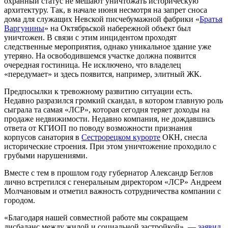
охранный статус не мешают уничтожать историческую
архитектуру. Так, в начале июня несмотря на запрет сноса
дома для служащих Невской писчебумажной фабрики «
Братья
Варгунины
» на Октябрьской набережной объект был
уничтожен. В связи с этим инцидентом проходят
следственные мероприятия, однако уникальное здание уже
утеряно. На освободившемся участке должна появится
очередная гостиница. Не исключено, что владелец
«передумает» и здесь появится, например, элитный ЖК.
Предпосылки к тревожному развитию ситуации есть.
Недавно разразился громкий скандал, в котором главную роль
сыграла та самая «ЛСР», которая сегодня теряет доходы на
продаже недвижимости. Недавно компания, не дождавшись
ответа от КГИОП по поводу возможности признания
корпусов санатория в
Сестрорецком курорте
ОКН, снесла
исторические строения. При этом уничтожение проходило с
грубыми нарушениями.
Вместе с тем в прошлом году губернатор Александр Беглов
лично встретился с генеральным директором «ЛСР» Андреем
Молчановым и отметил важность сотрудничества компании с
городом.
«Благодаря нашей совместной работе мы сокращаем
дисбаланс между жилой и социальной застройкой», —
заявил