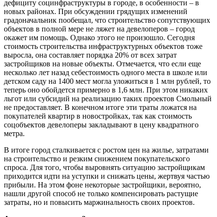
дефициту социнфраструктуры в городе, в особенности – в
новых районах. При обсуждении грядущих изменений
градоначальник пообещал, что строительство сопутствующих
объектов в полной мере не ляжет на девелоперов – город
окажет им помощь. Однако этого не произошло. Сегодня
стоимость строительства инфраструктурных объектов тоже
выросла, она составляет порядка 20% от всех затрат
застройщиков на новые объекты. Отмечается, что если еще
несколько лет назад себестоимость одного места в школе или
детском саду на 1400 мест могла уложиться в 1 млн рублей, то
теперь оно обойдется примерно в 1,6 млн. При этом никаких
льгот или субсидий на реализацию таких проектов Смольный
не предоставляет. В конечном итоге эти траты ложатся на
покупателей квартир в новостройках, так как стоимость
соцобъектов девелоперы закладывают в цену квадратного
метра.
В итоге город сталкивается с ростом цен на жилье, затратами
на строительство и резким снижением покупательского
спроса. Для того, чтобы выровнять ситуацию застройщикам
приходится идти на уступки и снижать цены, жертвуя частью
прибыли. На этом фоне некоторые застройщики, вероятно,
нашли другой способ не только компенсировать растущие
затраты, но и повысить маржинальность своих проектов.