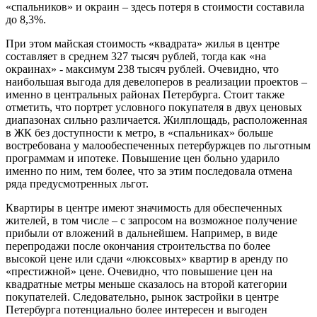
«спальников» и окраин – здесь потеря в стоимости составила
до 8,3%.
При этом майская стоимость «квадрата» жилья в центре
составляет в среднем 327 тысяч рублей, тогда как «на
окраинах» - максимум 238 тысяч рублей. Очевидно, что
наибольшая выгода для девелоперов в реализации проектов –
именно в центральных районах Петербурга. Стоит также
отметить, что портрет условного покупателя в двух ценовых
диапазонах сильно различается. Жилплощадь, расположенная
в ЖК без доступности к метро, в «спальниках» больше
востребована у малообеспеченных петербуржцев по льготным
программам и ипотеке. Повышение цен больно ударило
именно по ним, тем более, что за этим последовала отмена
ряда предусмотренных льгот.
Квартиры в центре имеют значимость для обеспеченных
жителей, в том числе – с запросом на возможное получение
прибыли от вложений в дальнейшем. Например, в виде
перепродажи после окончания строительства по более
высокой цене или сдачи «люксовых» квартир в аренду по
«престижной» цене. Очевидно, что повышение цен на
квадратные метры меньше сказалось на второй категории
покупателей. Следовательно, рынок застройки в центре
Петербурга потенциально более интересен и выгоден