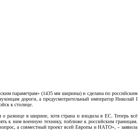
йским параметрам» (1435 мм ширины) и сделана по российским
чухонцам дороги, а предусмотрительный император Николай I
ойск к столице.
о разнице в ширине, хотя страна и входила в ЕС. Теперь всё
ять к ним военную технику, поближе к российским границам.
вопрос, а совместный проект всей Европы и НАТО», – заявила