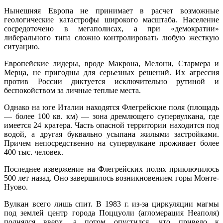
Нынешняя Европа не принимает в расчет возможные
геологические катастрофы широкого масштаба. Население
сосредоточено в мегаполисах, а при «демократии»
либерального типа сложно контролировать любую жесткую
ситуацию.
Европейские лидеры, вроде Макрона, Мелони, Стармера и
Мерца, не пригодны для серьезных решений. Их агрессия
против России диктуется исключительно рутиной и
беспокойством за личные теплые места.
Однако на юге Италии находятся Флегрейские поля (площадь
— более 100 кв. км) — зона дремлющего супервулкана, где
имеется 24 кратера. Часть опасной территории находится под
водой, а другая буквально усыпана жилыми застройками.
Причем непосредственно на супервулкане проживает более
400 тыс. человек.
Последнее извержение на Флегрейских полях приключилось
500 лет назад. Оно завершилось возникновением горы Монте-
Нуово.
Вулкан всего лишь спит. В 1983 г. из-за циркуляции магмы
под землей центр города Поццуоли (агломерация Неаполя)
поднялся вверх, а потом опустился, что привело к