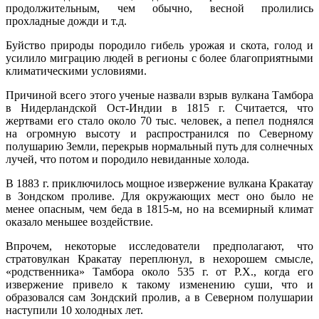
продолжительным, чем обычно, весной пролились
прохладные дожди и т.д.
Буйство природы породило гибель урожая и скота, голод и
усилило миграцию людей в регионы с более благоприятными
климатическими условиями.
Причиной всего этого ученые назвали взрыв вулкана Тамбора
в Нидерландской Ост-Индии в 1815 г. Считается, что
жертвами его стало около 70 тыс. человек, а пепел поднялся
на огромную высоту и распространился по Северному
полушарию Земли, перекрыв нормальный путь для солнечных
лучей, что потом и породило невиданные холода.
В 1883 г. приключилось мощное извержение вулкана Кракатау
в Зондском проливе. Для окружающих мест оно было не
менее опасным, чем беда в 1815-м, но на всемирный климат
оказало меньшее воздействие.
Впрочем, некоторые исследователи предполагают, что
стратовулкан Кракатау переплюнул, в нехорошем смысле,
«родственника» Тамбора около 535 г. от Р.Х., когда его
извержение привело к такому изменению суши, что и
образовался сам Зондский пролив, а в Северном полушарии
наступили 10 холодных лет.