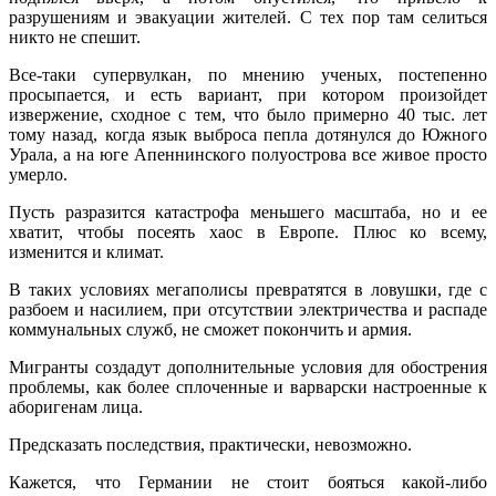
разрушениям и эвакуации жителей. С тех пор там селиться
никто не спешит.
Все-таки супервулкан, по мнению ученых, постепенно
просыпается, и есть вариант, при котором произойдет
извержение, сходное с тем, что было примерно 40 тыс. лет
тому назад, когда язык выброса пепла дотянулся до Южного
Урала, а на юге Апеннинского полуострова все живое просто
умерло.
Пусть разразится катастрофа меньшего масштаба, но и ее
хватит, чтобы посеять хаос в Европе. Плюс ко всему,
изменится и климат.
В таких условиях мегаполисы превратятся в ловушки, где с
разбоем и насилием, при отсутствии электричества и распаде
коммунальных служб, не сможет покончить и армия.
Мигранты создадут дополнительные условия для обострения
проблемы, как более сплоченные и варварски настроенные к
аборигенам лица.
Предсказать последствия, практически, невозможно.
Кажется, что Германии не стоит бояться какой-либо