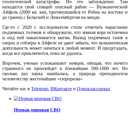
геологической катастрофы. Но это заблуждение. Там
находится свой спящий опасный район — Вулканический
Айфель (2000 кв. км), протянувшийся от Рейна на востоке и
до границ с Бельгией и Люксембургом на западе.
Где-то с 2020 г. исследователи стали отмечать нарастание
подземных толчков и обнаружили, что земная кора истончена
и под ней накапливается магма. Выход подземных газов в
озерах и гейзеры в Айфеле не дают забыть, что вулканическая
деятельность может начаться в любой момент. И предугадать,
когда все приключится, пока не удалось.
Впрочем, ученые успокаивают немцев, обещая, что ничего
страшного не произойдет в ближайшие 500-1000 лет. Но
сколько раз наука ошибалась, а природа преподносила
человечеству жесточайшие «сюрпризы».
Читайте нас в
Telegram
,
ВКонтакте
и
Одноклассниках
Первая мировая СВО