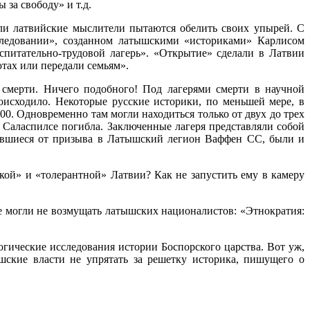
за свободу» и т.д.
ли латвийские мыслители пытаются обелить своих упырей. С
следовании», созданном латышскими «историками» Карлисом
спитательно-трудовой лагерь». «Открытие» сделали в Латвии
тах или передали семьям».
 смерти. Ничего подобного! Под лагерями смерти в научной
оисходило. Некоторые русские историки, по меньшей мере, в
00. Одновременно там могли находиться только от двух до трех
в Саласпилсе погибла. Заключенные лагеря представляли собой
онявшиеся от призыва в Латышский легион Ваффен СС, были и
ской» и «толерантной» Латвии? Как не запустить ему в камеру
е могли не возмущать латышских националистов: «Этнократия:
огические исследования истории Боспорского царства. Вот уж,
шские власти не упрятать за решетку историка, пишущего о