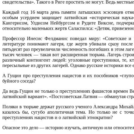
свидетельства». Такого в Риге простить не могут. Ведь местн
Каждый год 16 марта день памяти латышских эсэсовцев отм
особым усердием защищает латвийская «историческая наука
Кангерисом, Улдисом Нейбургсом и Рудите Виксне, подчерки
относительно маленьких жертв Саласпилса: «Детям, привезенн
Профессор Инесис Фелдманис поведал миру: «Советские и р
литературе понимают лагеря, где жертв убивали сразу посл
пятьдесят раз преувеличили численность погибших в этом лаге
тысяч человек — такая вот расширенная тюрьма. Лагерь строи
различный контингент людей: уголовные преступники, те, к
пересыльные из других лагерей. Однако русские историки все
А Гущин про преступления нацистов и их пособников «глупост
буйного соседа?
Да ведь Гущин не только о преступлениях фашистов времен В
латвийский вариант». «Постсоветская Латвия — обманутая стр
Поляки в тюрьме держат русского ученого Александра Михайло
казалось бы, сугубо аполитичная тема. Но только не с то
преступлениях нацистов и о латвийской этнократии?
Опасное это дело — историю изучать, античную или относите