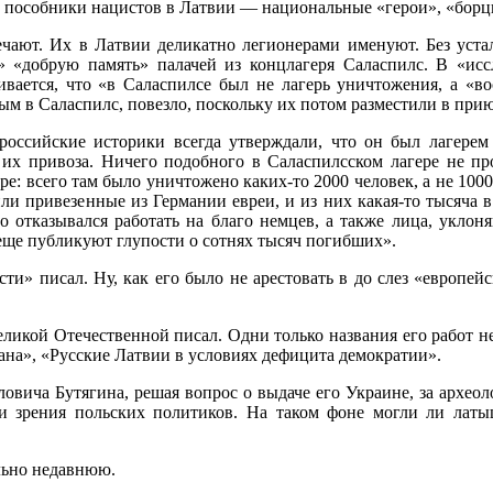
ые пособники нацистов в Латвии — национальные «герои», «борцы 
ечают. Их в Латвии деликатно легионерами именуют. Без уста
» «добрую память» палачей из концлагеря Саласпилс. В «ис
вается, что «в Саласпилсе был не лагерь уничтожения, а «во
ым в Саласпилс, повезло, поскольку их потом разместили в прию
оссийские историки всегда утверждали, что он был лагерем
е их привоза. Ничего подобного в Саласпилсском лагере не пр
ре: всего там было уничтожено каких-то 2000 человек, а не 1000
ли привезенные из Германии евреи, и из них какая-то тысяча 
то отказывался работать на благо немцев, а также лица, укл
 еще публикуют глупости о сотнях тысяч погибших».
и» писал. Ну, как его было не арестовать в до слез «европей
еликой Отечественной писал. Одни только названия его работ н
ана», «Русские Латвии в условиях дефицита демократии».
вича Бутягина, решая вопрос о выдаче его Украине, за археол
чки зрения польских политиков. На таком фоне могли ли латы
льно недавнюю.