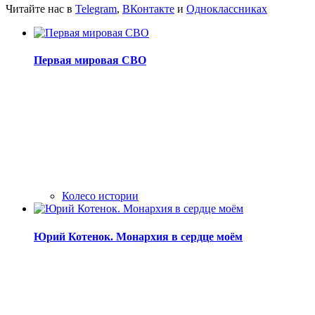
Читайте нас в
Telegram
,
ВКонтакте
и
Одноклассниках
Первая мировая СВО
Колесо истории
Юрий Котенок. Монархия в сердце моём