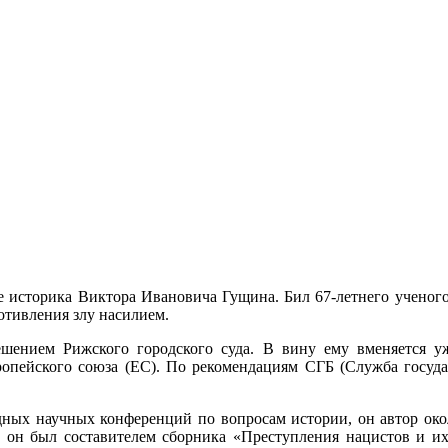
е историка Виктора Ивановича Гущина. Бил 67-летнего ученого,
отивления злу насилием.
шением Рижского городского суда. В вину ему вменяется 
пейского союза (ЕС). По рекомендациям СГБ (Служба государ
ных научных конференций по вопросам истории, он автор окол
 он был составителем сборника «Преступления нацистов и их 