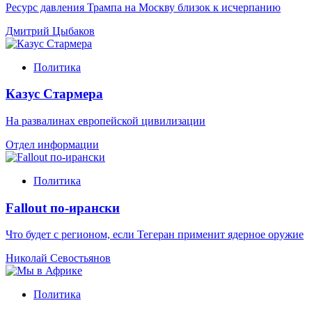
Ресурс давления Трампа на Москву близок к исчерпанию
Дмитрий Цыбаков
Политика
Казус Стармера
На развалинах европейской цивилизации
Отдел информации
Политика
Fallout по-ирански
Что будет с регионом, если Тегеран применит ядерное оружие
Николай Севостьянов
Политика