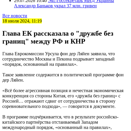
29.07.2026 10:40
Экс-госсекретарь МИД Украины
Александр Баньков украл 37 млн. гривен
Все новости
18 июля 2024, 11:19
Глава ЕК рассказала о "дружбе без
границ" между РФ и КНР
Глава Еврокомиссии Урсула фон дер Ляйен заявила, что
сотрудничество Москвы и Пекина подрывает западный
«порядок, основанный на правилах».
Такое заявление содержится в политической программе фон
дер Ляйен.
«Всё более агрессивная позиция и нечестная экономическая
конкуренция со стороны Китая, его «дружба без границ» с
Россией… отражают сдвиг от сотрудничества в сторону
соревновательного подхода», — говорится в документе.
В программе подчёркивается, что в результате российско-
китайского партнёрства отстаиваемый Западом
международный порядок, «основанный на правилах»,