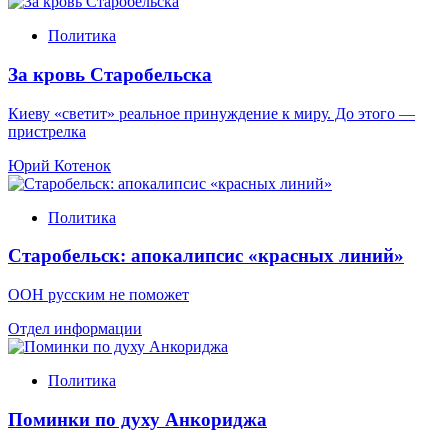
Политика
За кровь Старобельска
Киеву «светит» реальное принуждение к миру. До этого —
пристрелка
Юрий Котенок
Политика
Старобельск: апокалипсис «красных линий»
ООН русским не поможет
Отдел информации
Политика
Поминки по духу Анкориджа