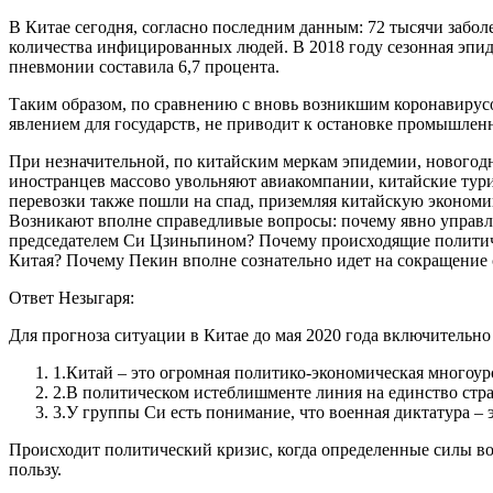
В Китае сегодня, согласно последним данным: 72 тысячи забол
количества инфицированных людей. В 2018 году сезонная эпиде
пневмонии составила 6,7 процента.
Таким образом, по сравнению с вновь возникшим коронавирусо
явлением для государств, не приводит к остановке промышленн
При незначительной, по китайским меркам эпидемии, новогодн
иностранцев массово увольняют авиакомпании, китайские тури
перевозки также пошли на спад, приземляя китайскую экономик
Возникают вполне справедливые вопросы: почему явно управл
председателем Си Цзиньпином? Почему происходящие политиче
Китая? Почему Пекин вполне сознательно идет на сокращение
Ответ Незыгаря:
Для прогноза ситуации в Китае до мая 2020 года включительно
1.Китай – это огромная политико-экономическая многоуро
2.В политическом истеблишменте линия на единство стран
3.У группы Си есть понимание, что военная диктатура – э
Происходит политический кризис, когда определенные силы во
пользу.