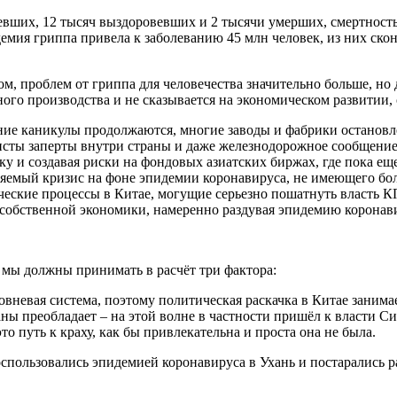
евших, 12 тысяч выздоровевших и 2 тысячи умерших, смертность 
мия гриппа привела к заболеванию 45 млн человек, из них скон
м, проблем от гриппа для человечества значительно больше, но
ого производства и не сказывается на экономическом развитии, 
ие каникулы продолжаются, многие заводы и фабрики остановлен
сты заперты внутри страны и даже железнодорожное сообщение 
у и создавая риски на фондовых азиатских биржах, где пока еще
яемый кризис на фоне эпидемии коронавируса, не имеющего бо
ские процессы в Китае, могущие серьезно пошатнуть власть КП
 собственной экономики, намеренно раздувая эпидемию коронав
 мы должны принимать в расчёт три фактора:
вневая система, поэтому политическая раскачка в Китае занимае
ы преобладает – на этой волне в частности пришёл к власти Си
то путь к краху, как бы привлекательна и проста она не была.
спользовались эпидемией коронавируса в Ухань и постарались 