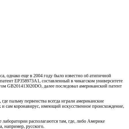
а, однако еще в 2004 году было известно об атипичной
патент EP358973A1, составленный в чикагском университете
нтом GB201413020DO, далее последовал американский патент
 где пальму первенства всегда играли американские
так и сам коронавирус, имеющий искусственное происхождение,
 лаборатории располагаются там, где, либо Америке
, например, русского.