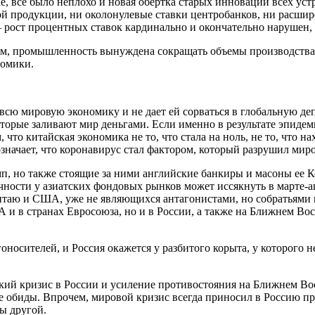
ае, все было неплохо и новая обертка старых инноваций всех ус
кой продукции, ни околонулевые ставки центробанков, ни расшир
– рост процентных ставок кардинально и окончательно нарушен, 
м, промышленность вынуждена сокращать объемы производства, 
номики.
 всю мировую экономику и не дает ей сорваться в глобальную де
орые заливают мир деньгами. Если именно в результате эпидем
то китайская экономика не то, что стала на ноль, не то, что нах
означает, что коронавирус стал фактором, который разрушил мир
мп, но также стоящие за ними английские банкиры и масоны ее К
чности у азиатских фондовых рынков может иссякнуть в марте-ап
Китаю и США, уже не являющихся антагонистами, но собратьями 
 и в странах Евросоюза, но и в России, а также на Ближнем Во
носителей, и Россия окажется у разбитого корыта, у которого н
й кризис в России и усиление противостояния на Ближнем Восто
е обиды. Впрочем, мировой кризис всегда приносил в Россию пр
ы другой.