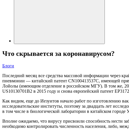
Что скрывается за коронавирусом?
Блоги
Последний месяц все средства массовой информации через кра
пневмонии — китайский патент CN100413537C, имеющей прямо
Лойолы (имеющим отделение в российском МГУ). В том же, 201
US10130701B2 в 2015 году и снова европейский патент EP3172
Как видим, еще до Иезуитов начало работ по изготовлению ва
исследовательские институты, поэтому за двадцать лет исследо
в том числе в биологической лаборатории в китайском городе У
Вполне ожидаемо, что вирусу присвоили способность нести заб
необходимо контролировать численность населения, либо, меж