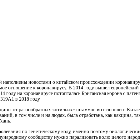
й наполнены новостями о китайском происхождении коронавирус
е отношение к коронавирусу. В 2014 году вышел европейский 
4 году на коронавирусе потопталась Британская корона с пате
319A1 в 2018 году.
кцины от разнообразных «птичьих» штаммов во всю шли в Китае,
ваний, в том числе и на людях, была отработана, как вакцина, 
хань.
олевания по генетическому коду, именно поэтому биологические
дународному сообществу нужно парализовать волю целого народа