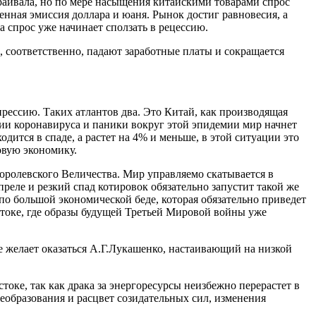
траивала, но по мере насыщения китайскими товарами спрос
енная эмиссия доллара и юаня. Рынок достиг равновесия, а
а спрос уже начинает сползать в рецессию.
соответственно, падают заработные платы и сокращается
прессию. Таких атлантов два. Это Китай, как производящая
ии коронавируса и паники вокруг этой эпидемии мир начнет
одится в спаде, а растет на 4% и меньше, в этой ситуации это
овую экономику.
оролевского Величества. Мир управляемо скатывается в
реле и резкий спад котировок обязательно запустит такой же
по большой экономической беде, которая обязательно приведет
стоке, где образы будущей Третьей Мировой войны уже
е желает оказаться А.Г.Лукашенко, настаивающий на низкой
ке, так как драка за энергоресурсы неизбежно перерастет в
еобразования и расцвет созидательных сил, изменения