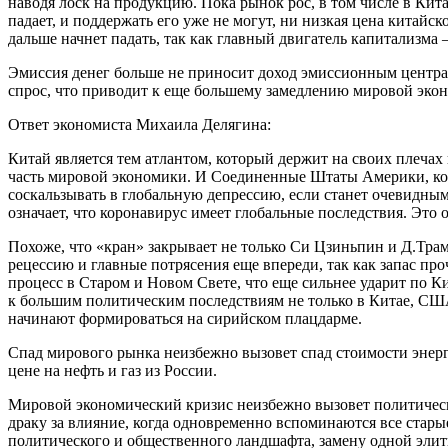
наводя лоск на продукцию. Пока рынок рос, в том числе в Кит
падает, и поддержать его уже не могут, ни низкая цена китайс
дальше начнет падать, так как главный двигатель капитализма 
Эмиссия денег больше не приносит доход эмиссионным центра
спрос, что приводит к еще большему замедлению мировой эко
Ответ экономиста Михаила Делягина:
Китай является тем атлантом, который держит на своих плечах
часть мировой экономики. И Соединенные Штаты Америки, кот
соскальзывать в глобальную депрессию, если станет очевидным, ч
означает, что коронавирус имеет глобальные последствия. Это 
Похоже, что «кран» закрывает не только Си Цзиньпин и Д.Тра
рецессию и главные потрясения еще впереди, так как запас про
процесс в Старом и Новом Свете, что еще сильнее ударит по 
к большим политическим последствиям не только в Китае, США
начинают формироваться на сирийском плацдарме.
Спад мирового рынка неизбежно вызовет спад стоимости энерго
цене на нефть и газ из России.
Мировой экономический кризис неизбежно вызовет политически
драку за влияние, когда одновременно вспоминаются все стары
политического и общественного ландшафта, замену одной элит