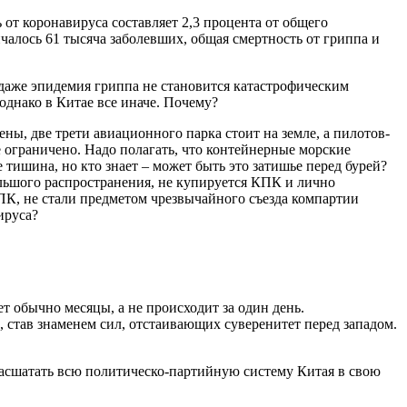
от коронавируса составляет 2,3 процента от общего
чалось 61 тысяча заболевших, общая смертность от гриппа и
 даже эпидемия гриппа не становится катастрофическим
однако в Китае все иначе. Почему?
ы, две трети авиационного парка стоит на земле, а пилотов-
ограничено. Надо полагать, что контейнерные морские
 тишина, но кто знает – может быть это затишье перед бурей?
льшого распространения, не купируется КПК и лично
К, не стали предметом чрезвычайного съезда компартии
ируса?
т обычно месяцы, а не происходит за один день.
, став знаменем сил, отстаивающих суверенитет перед западом.
расшатать всю политическо-партийную систему Китая в свою