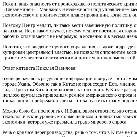
Пекин, видя опасность от происходящего политического кризис
«Тяньанминей» - Майданов Незалежности под управлением мес
экономическом и политическом плане провинции, когда есть оп
Поэтому Центр медлит, пытаясь вести взвешенную политику, оч
наказаны. Но, в таком случае, почему медлит противная стор
рабочих оплачивается не напрямую, а косвенно и в весьма нез
Понятно, что введение прямого управления, а также подраздел
купирован центральной властью, не позволяя оппонентам вос
кризис не является политическим и носит явно экономический 
Ответ китаиста Николая Вавилова:
6 января началось раздувание информации о вирусе – в тот мом
города Ухань. Обычно так в Китае не происходит. Есть мнение,
года. При этом Китай приблизился к стагнации. В Китае разв
неплохо крутилась приводным ремнём американского спроса и н
тонкая линия прибрежной элиты готова пустить страну под нож
Можно было бы поспорить с Н.Вавиловым относительно отстало
технологические уровни, которые целиком и полностью зависят
экономики, которая уже превысила грань мирового спроса.
Речь о кризисе перепроизводства, речь о том, что в Китае не