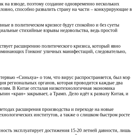
ак на взводе, поэтому создание одновременно нескольких
овно, способно развалить страну на части – конкурирующие в
вные в политическом кризисе будут спокойно и без суеты
оциальные стихийные взрывы недовольства, ведь простой
обствует расширению политического кризиса, который явно
апоминающих Гонконг уличных манифестаций, следовательно,
нтервью «Синьхуа» о том, что вирус распространяется, был мэр
ация региональных органов, которая проводится каждые два
елям. В Китае отсталая низкотехнологичная экономика
пин «кран» закрывает, а Трамп. Дело идёт к развалу Китая, и
методах расширения производства и переходе на новые
ехнологических институтов, а также о слишком быстром росте
нность эксплуатирует достижения 15-20 летней давности, лишь