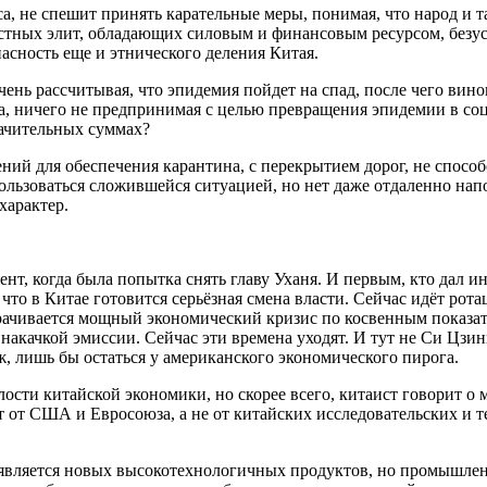
а, не спешит принять карательные меры, понимая, что народ и т
тных элит, обладающих силовым и финансовым ресурсом, безусл
асность еще и этнического деления Китая.
ень рассчитывая, что эпидемия пойдет на спад, после чего вино
она, ничего не предпринимая с целью превращения эпидемии в с
начительных суммах?
ений для обеспечения карантина, с перекрытием дорог, не спос
пользоваться сложившейся ситуацией, но нет даже отдаленно н
характер.
ент, когда была попытка снять главу Уханя. И первым, кто дал и
 что в Китае готовится серьёзная смена власти. Сейчас идёт рот
орачивается мощный экономический кризис по косвенным показат
акачкой эмиссии. Сейчас эти времена уходят. И тут не Си Цзинь
, лишь бы остаться у американского экономического пирога.
сти китайской экономики, но скорее всего, китаист говорит о 
 от США и Евросоюза, а не от китайских исследовательских и т
 появляется новых высокотехнологичных продуктов, но промышле