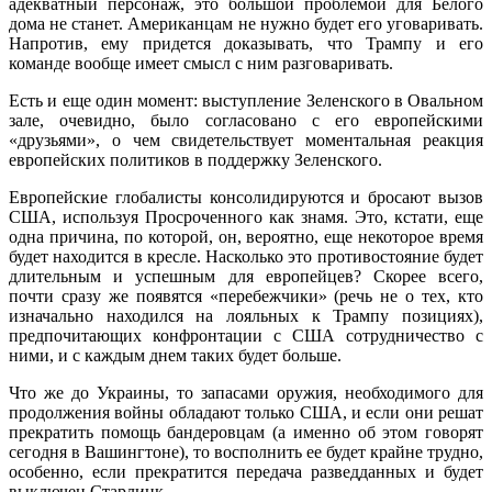
адекватный персонаж, это большой проблемой для Белого
дома не станет. Американцам не нужно будет его уговаривать.
Напротив, ему придется доказывать, что Трампу и его
команде вообще имеет смысл с ним разговаривать.
Есть и еще один момент: выступление Зеленского в Овальном
зале, очевидно, было согласовано с его европейскими
«друзьями», о чем свидетельствует моментальная реакция
европейских политиков в поддержку Зеленского.
Европейские глобалисты консолидируются и бросают вызов
США, используя Просроченного как знамя. Это, кстати, еще
одна причина, по которой, он, вероятно, еще некоторое время
будет находится в кресле. Насколько это противостояние будет
длительным и успешным для европейцев? Скорее всего,
почти сразу же появятся «перебежчики» (речь не о тех, кто
изначально находился на лояльных к Трампу позициях),
предпочитающих конфронтации с США сотрудничество с
ними, и с каждым днем таких будет больше.
Что же до Украины, то запасами оружия, необходимого для
продолжения войны обладают только США, и если они решат
прекратить помощь бандеровцам (а именно об этом говорят
сегодня в Вашингтоне), то восполнить ее будет крайне трудно,
особенно, если прекратится передача разведданных и будет
выключен Старлинк.