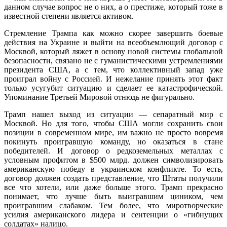
данном случае вопрос не о них, а о престиже, который тоже в
известной степени является активом.
Стремление Трампа как можно скорее завершить боевые
действия на Украине и выйти на всеобъемлющий договор с
Москвой, который ляжет в основу новой системы глобальной
безопасности, связано не с гуманистическими устремлениями
президента США, а с тем, что коллективный запад уже
проиграл войну с Россией. И нежелание принять этот факт
только усугубит ситуацию и сделает ее катастрофической.
Упоминание Третьей Мировой отнюдь не фигурально.
Трамп нашел выход из ситуации — сепаратный мир с
Москвой. Но для того, чтобы США могли сохранить свои
позиции в современном мире, им важно не просто вовремя
покинуть проигравшую команду, но оказаться в стане
победителей. И договор о редкоземельных металлах с
условным профитом в $500 млрд. должен символизировать
американскую победу в украинском конфликте. То есть,
договор должен создать представление, что Штаты получили
все что хотели, или даже больше этого. Трамп прекрасно
понимает, что лучше быть выигравшим циником, чем
проигравшим слабаком. Тем более, что миротворческие
усилия американского лидера и сентенции о «гибнущих
солдатах» налицо.