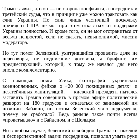
Трамп заявил, что он — не сторона конфликта, а посредник и
третейский судья, что в принципе уже можно трактовать как
слив Украины. Но слив лишь частичный, поскольку
президент США не мог при этом отказаться от поддержки
Украины полностью. И кроме того, он не мог отстраниться от
весьма непростой, если не сказать, невыполнимой, миссии
модератора.
Но тут помог Зеленский, ухитрившийся провалить даже не
переговоры, не подписание договора, а брифинг, им
предшествующий, который, к тому же начался для него
вполне комплементарно.
С помощью пояса Усика, фотографий украинских
военнопленных, фейков о «20 000 похищенных детях» и
незатейливых манипуляций, киевский президент пытался
заставить Трампа совершить в прямом эфире политический
разворот на 180 градусов и отказаться от занимаемой им
позиции. Забавно, но потом Зеленский явно недоумевал,
почему не сработало? Ведь раньше такое почти всегда
«прокатывало» и с Байденом, и с Шольцем.
Но в любом случае, Зеленский освободил Трампа от тяжелой
и бесперспективной задачи посредника, позволил умыть руки