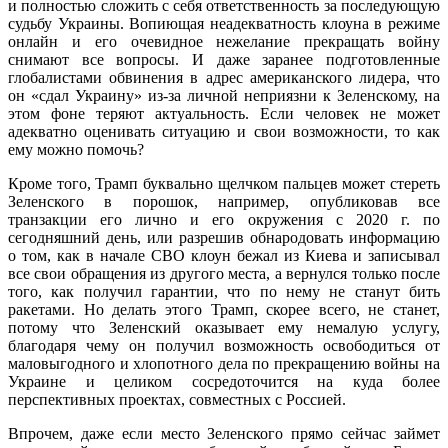
и полностью сложить с себя ответственность за последующую
судьбу Украины. Вопиющая неадекватность клоуна в режиме
онлайн и его очевидное нежелание прекращать войну
снимают все вопросы. И даже заранее подготовленные
глобалистами обвинения в адрес американского лидера, что
он «сдал Украину» из-за личной неприязни к Зеленскому, на
этом фоне теряют актуальность. Если человек не может
адекватно оценивать ситуацию и свои возможности, то как
ему можно помочь?
Кроме того, Трамп буквально щелчком пальцев может стереть
Зеленского в порошок, например, опубликовав все
транзакции его лично и его окружения с 2020 г. по
сегодняшний день, или разрешив обнародовать информацию
о том, как в начале СВО клоун бежал из Киева и записывал
все свои обращения из другого места, а вернулся только после
того, как получил гарантии, что по нему не станут бить
ракетами. Но делать этого Трамп, скорее всего, не станет,
потому что Зеленский оказывает ему немалую услугу,
благодаря чему он получил возможность освободиться от
маловыгодного и хлопотного дела по прекращению войны на
Украине и целиком сосредоточится на куда более
перспективных проектах, совместных с Россией.
Впрочем, даже если место Зеленского прямо сейчас займет