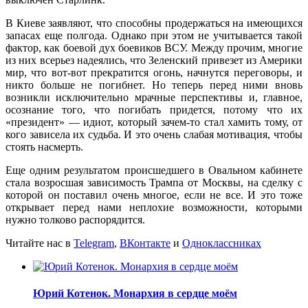
В Киеве заявляют, что способны продержаться на имеющихся
запасах еще полгода. Однако при этом не учитывается такой
фактор, как боевой дух боевиков ВСУ. Между прочим, многие
из них всерьез надеялись, что Зеленский привезет из Америки
мир, что вот-вот прекратится огонь, начнутся переговоры, и
никто больше не погибнет. Но теперь перед ними вновь
возникли исключительно мрачные перспективы и, главное,
осознание того, что погибать придется, потому что их
«президент» — идиот, который зачем-то стал хамить тому, от
кого зависела их судьба. И это очень слабая мотивация, чтобы
стоять насмерть.
Еще одним результатом происшедшего в Овальном кабинете
стала возросшая зависимость Трампа от Москвы, на сделку с
которой он поставил очень многое, если не все. И это тоже
открывает перед нами неплохие возможности, которыми
нужно толково распорядится.
Читайте нас в
Telegram
,
ВКонтакте
и
Одноклассниках
Юрий Котенок. Монархия в сердце моём