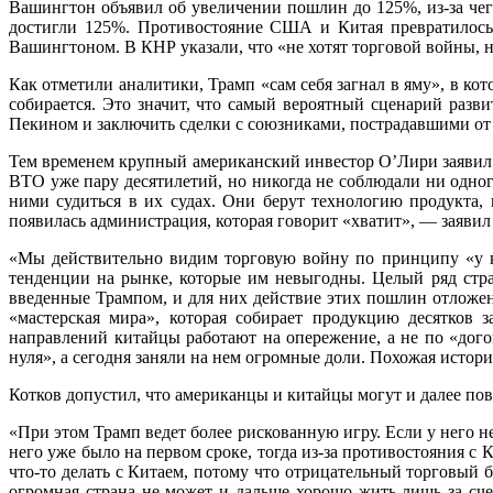
Вашингтон объявил об увеличении пошлин до 125%, из-за че
достигли 125%. Противостояние США и Китая превратилось 
Вашингтоном. В КНР указали, что «не хотят торговой войны, 
Как отметили аналитики, Трамп «сам себя загнал в яму», в кот
собирается. Это значит, что самый вероятный сценарий разв
Пекином и заключить сделки с союзниками, пострадавшими от
Тем временем крупный американский инвестор О’Лири заявил: 
ВТО уже пару десятилетий, но никогда не соблюдали ни одног
ними судиться в их судах. Они берут технологию продукта
появилась администрация, которая говорит «хватит», — заяви
«Мы действительно видим торговую войну по принципу «у к
тенденции на рынке, которые им невыгодны. Целый ряд стр
введенные Трампом, и для них действие этих пошлин отложено
«мастерская мира», которая собирает продукцию десятков 
направлений китайцы работают на опережение, а не по «до
нуля», а сегодня заняли на нем огромные доли. Похожая истор
Котков допустил, что американцы и китайцы могут и далее пов
«При этом Трамп ведет более рискованную игру. Если у него 
него уже было на первом сроке, тогда из-за противостояния с
что-то делать с Китаем, потому что отрицательный торговый 
огромная страна не может и дальше хорошо жить лишь за сче