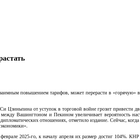
растать
аимным повышением тарифов, может перерасти в «горячую» во
и Цзиньпина от уступок в торговой войне грозит привести две 
 между Вашингтоном и Пекином увеличивает вероятность нас
х дипломатических отношениях, отметило издание. Сейчас, ког
 экономики».
еврале 2025-го, к началу апреля их размер достиг 104%. КНР 