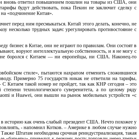
кин вновь ответил повышением пошлин на товары из США, они
арифы будут действовать, пока Пекин не заключит сделку с
 на «подчинение Китая».
ачнет перед ним пресмыкаться. Китай этого делать, конечно, не
зу несколько трудных задач: урегулировать противостояние с
ду бизнес в Китае, они не играют по правилам. Они состоят в
ывают, воруют интеллектуальную собственность, и я не могу с
е не боролся с Китаем — ни европейцы, ни США. Наконец-то
вбойском стиле», пытаются нахрапом отменить сложившиеся
оду. Примерно 75 государств никак не ответили на тарифы,
 С Китаем такой номер не пройдет, так как КНР сегодня – это
 степени технологического суверенитета, а по целому ряду
aomi и Huawei, они вышли на рынок мобильных устройств «с
т в историю как очень слабый президент США. Нечто похожее у
 повлиять, - напомнил Котков. – Америке в любом случае нужно
. Также Штатам необходима срочная реиндустриализация, такая
е «барьеры» приведут к резкому росту торговли через третьи