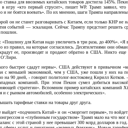
го ставка для ввозимых китайских товаров достигла 145%. Пе
в игру «кто первый струсит», пишет WP. Трамп заявил, что т
но и не боятся воевать». По их мнению, шаги Трампа направлены
орой он не станет разговаривать с Китаем, если только КНР не н
ития событий — эскалация. Сейчас Трампу предстоит решить сра
 пошлин.
«Пошлину для Китая надо увеличить в три раза, до 400%». «Я ве
о из правил, на которые согласились. Десятилетиями они обман
, крадут ее, производят и продают обратно в США. Никто ещ
л О’Лири.
ого быстрее сдадут нервы». США действуют в привычном «ко
ан с меньшей экономикой, чем у США, уже пошли у них на пов
 на 90 дней, - говорит политолог-востоковед Кирилл Котков. –
западных компаний. При этом Пекин сумел добиться высокой
гоняющей стратегии». Вспомним пример китайских компаний Xi
ия и с рынком автомобилей, особенно электрических».
ышать тарифные ставки на товары друг друга.
не выйдет «подчинить Китай» и он «сморгнет первым», то войде
 Конгрессом и «глубинным государством» Трамп мало на что мог
баланс с этой страной у нее превышает 300 млрд долларов в год
т сферы услуг и печатания «зеленых бумажек». Новые тарифны