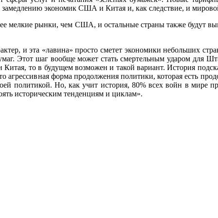
 к замедлению экономик США и Китая и, как следствие, и миров
олее мелкие рынки, чем США, и остальные страны также будут 
актер, и эта «лавина» просто сметет экономики небольших стр
умаг. Этот шаг вообще может стать смертельным ударом для Шт
 Китая, то в будущем возможен и такой вариант. История подс
то агрессивная форма продолжения политики, которая есть продо
воей политикой. Но, как учит история, 80% всех войн в мире
тоять историческим тенденциям и циклам».