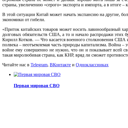
страны, увеличению «серого» экспорта и импорта, а в итоге –
В этой ситуации Китай может начать экспансию на другие, б
экономики от гибели.
«Приток китайских товаров может носить лавинообразный хар
долговых обязательств США, а то и начало распродажи этих б
Кирилл Котков. — Что касается военного столкновения США и
полвека – неотъемлемая часть природы капитализма. Война – э
войне ему совершенно не нужно, что он и показывает всей с
такая миролюбивая страна, как КНР, вряд ли сможет противос
Читайте нас в
Telegram
,
ВКонтакте
и
Одноклассниках
Первая мировая СВО