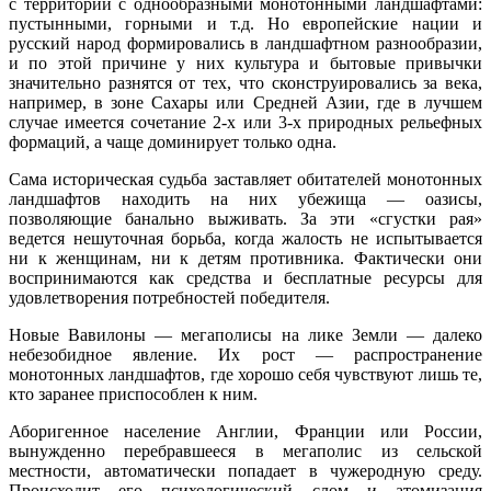
с территорий с однообразными монотонными ландшафтами:
пустынными, горными и т.д. Но европейские нации и
русский народ формировались в ландшафтном разнообразии,
и по этой причине у них культура и бытовые привычки
значительно разнятся от тех, что сконструировались за века,
например, в зоне Сахары или Средней Азии, где в лучшем
случае имеется сочетание 2-х или 3-х природных рельефных
формаций, а чаще доминирует только одна.
Сама историческая судьба заставляет обитателей монотонных
ландшафтов находить на них убежища — оазисы,
позволяющие банально выживать. За эти «сгустки рая»
ведется нешуточная борьба, когда жалость не испытывается
ни к женщинам, ни к детям противника. Фактически они
воспринимаются как средства и бесплатные ресурсы для
удовлетворения потребностей победителя.
Новые Вавилоны — мегаполисы на лике Земли — далеко
небезобидное явление. Их рост — распространение
монотонных ландшафтов, где хорошо себя чувствуют лишь те,
кто заранее приспособлен к ним.
Аборигенное население Англии, Франции или России,
вынужденно перебравшееся в мегаполис из сельской
местности, автоматически попадает в чужеродную среду.
Происходит его психологический слом и атомизация