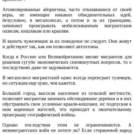
Атомизированные аборигены, часто отказавшиеся от своей
веры, не имеющие никаких объединительных идей,
безусловно, в мегаполисах, а потом и за их границами,
начинают проигрывать мобилизованным мигрантским
оазисам, кишлакам или краалям.
И винить чужеземцев за их поведение не следует. Они живут
и действуют так, как им позволяют автохтоны.
Когда в Россию или Великобританию ввозят мигрантов для
решения сугубо экономических сиюминутных вопросов, то о
последствиях даже не задумываются.
В мегаполисе мигрантский оазис всегда переиграет туземцев,
но ситуация еще хуже, чем кажется.
Большой город, высосав население из сельской местности,
позволяет мигрантам занимать обезлюдившие деревни и в них
обустраивать свои условные краали-кишлаки, не подпуская к
ним коренных жителей, что приводит к окончательному
проигрышу географической войны.
Однако последствия этим не ограничиваются. А
межмигрантских войн не хотите ли? Если стержневой народ