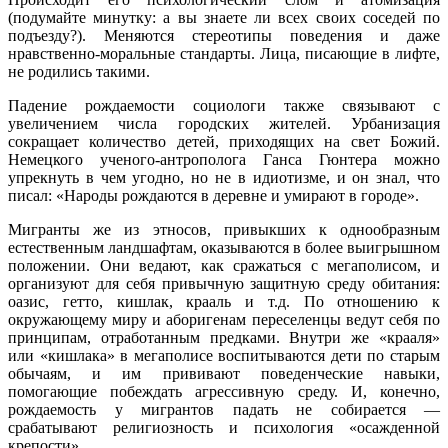
(подумайте минутку: а вы знаете ли всех своих соседей по
подъезду?). Меняются стереотипы поведения и даже
нравственно-моральные стандарты. Лица, писающие в лифте,
не родились такими.
Падение рождаемости социологи также связывают с
увеличением числа городских жителей. Урбанизация
сокращает количество детей, приходящих на свет Божий.
Немецкого ученого-антрополога Ганса Гюнтера можно
упрекнуть в чем угодно, но не в идиотизме, и он знал, что
писал: «Народы рождаются в деревне и умирают в городе».
Мигранты же из этносов, привыкших к однообразным
естественным ландшафтам, оказываются в более выигрышном
положении. Они ведают, как сражаться с мегаполисом, и
организуют для себя привычную защитную среду обитания:
оазис, гетто, кишлак, крааль и т.д. По отношению к
окружающему миру и аборигенам переселенцы ведут себя по
принципам, отработанным предками. Внутри же «крааля»
или «кишлака» в мегаполисе воспитываются дети по старым
обычаям, и им прививают поведенческие навыки,
помогающие побеждать агрессивную среду. И, конечно,
рождаемость у мигрантов падать не собирается —
срабатывают религиозность и психология «осажденной
крепости».