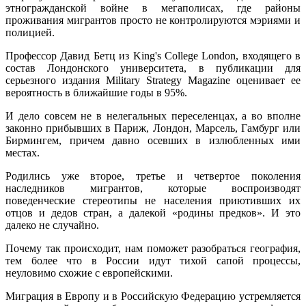
этногражданской войне в мегаполисах, где районы
проживания мигрантов просто не контролируются мэриями и
полицией.
Профессор Давид Бетц из King's College London, входящего в
состав Лондонского университета, в публикации для
серьезного издания Military Strategy Magazine оценивает ее
вероятность в ближайшие годы в 95%.
И дело совсем не в нелегальных переселенцах, а во вполне
законно прибывших в Париж, Лондон, Марсель, Гамбург или
Бирмингем, причем давно осевших в излюбленных ими
местах.
Родились уже второе, третье и четвертое поколения
наследников мигрантов, которые воспроизводят
поведенческие стереотипы не населения приютивших их
отцов и дедов стран, а далекой «родины предков». И это
далеко не случайно.
Почему так происходит, нам поможет разобраться география,
тем более что в России идут тихой сапой процессы,
неуловимо схожие с европейскими.
Миграция в Европу и в Российскую Федерацию устремляется