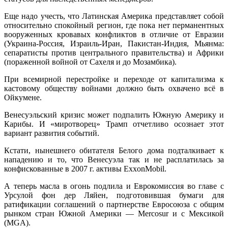
Еще надо учесть, что Латинская Америка представляет собой
относительно спокойный регион, где пока нет перманентных
вооруженных кровавых конфликтов в отличие от Евразии
(Украина-Россия, Израиль-Иран, Пакистан-Индия, Мьянма:
сепаратисты против центрального правительства) и Африки
(пораженной войной от Сахеля и до Мозамбика).
При всемирной перестройке и переходе от капитализма к
кастовому обществу войнами должно быть охвачено всё в
Ойкумене.
Венесуэльский кризис может подпалить Южную Америку и
Карибы. И «миротворец» Трамп отчетливо осознает этот
вариант развития событий.
Кстати, нынешнего обитателя Белого дома подталкивает к
нападению и то, что Венесуэла так и не расплатилась за
конфискованные в 2007 г. активы ExxonMobil.
А теперь масла в огонь подлила и Еврокомиссия во главе с
Урсулой фон дер Ляйен, подготовившая бумаги для
ратификации соглашений о партнерстве Евросоюза с общим
рынком стран Южной Америки — Mercosur и с Мексикой
(MGA).