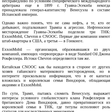
несправедливо по условиям специфического международного
арбитража еще в 1899 г. Гуаяна-Эсекиба некогда
принадлежала генерал-капитанству Венесуэла в составе
Испанской империи.
Однако важно понять, что не сама нефть, а те, кто ее
добывают, подталкивают Трампа к агрессии. Нефтеносное
месторождение Гуаяны-Эсекибы поделили три ТНК:
ExxonMobil, Chevron и CNOOC. Первые две компании имеют
штаб-квартиры в США, а третья — в Гонконге.
ExxonMobil — организация, образовавшаяся из двух
компаний, имеющих «первопредка» в виде Standard Oil Джона
Рокфеллера. Истоки Chevron определяются там же.
Китайская CNOOC как бы находится в стороне от других
хозяев гайанского материкового месторождения, но в
интернете проскользила информация, что в ее капитал
вложилась и королевская семья Виндзоров, обладающая
акциями и ExxonMobil.
По сути, Трамп, пытаясь сломить Венесуэлу, выражает
интересы условного глобалистского клана Рокфеллеров и
британского Дома Виндзоров, давно превратившегося из
королевской семьи в ТНК, где титулы исполняют роль
статусов для наследственных менеджеров.