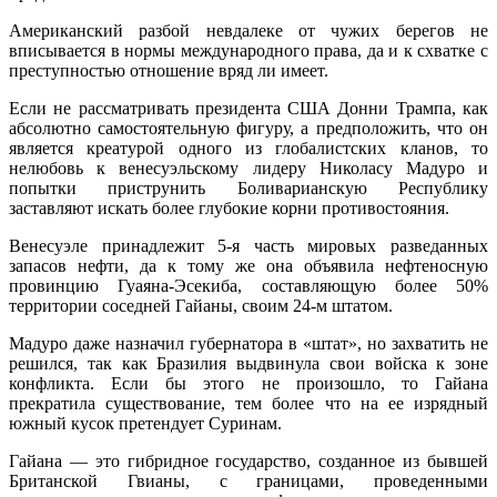
Американский разбой невдалеке от чужих берегов не
вписывается в нормы международного права, да и к схватке с
преступностью отношение вряд ли имеет.
Если не рассматривать президента США Донни Трампа, как
абсолютно самостоятельную фигуру, а предположить, что он
является креатурой одного из глобалистских кланов, то
нелюбовь к венесуэльскому лидеру Николасу Мадуро и
попытки приструнить Боливарианскую Республику
заставляют искать более глубокие корни противостояния.
Венесуэле принадлежит 5-я часть мировых разведанных
запасов нефти, да к тому же она объявила нефтеносную
провинцию Гуаяна-Эсекиба, составляющую более 50%
территории соседней Гайаны, своим 24-м штатом.
Мадуро даже назначил губернатора в «штат», но захватить не
решился, так как Бразилия выдвинула свои войска к зоне
конфликта. Если бы этого не произошло, то Гайана
прекратила существование, тем более что на ее изрядный
южный кусок претендует Суринам.
Гайана — это гибридное государство, созданное из бывшей
Британской Гвианы, с границами, проведенными