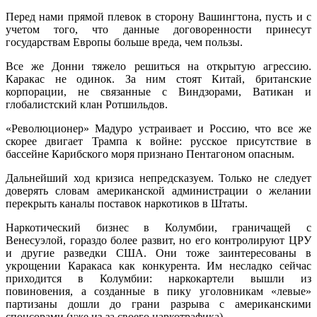
Перед нами прямой плевок в сторону Вашингтона, пусть и с
учетом того, что данные договоренности принесут
государствам Европы больше вреда, чем пользы.
Все же Донни тяжело решиться на открытую агрессию.
Каракас не одинок. За ним стоят Китай, британские
корпорации, не связанные с Виндзорами, Ватикан и
глобалистский клан Ротшильдов.
«Революционер» Мадуро устраивает и Россию, что все же
скорее двигает Трампа к войне: русское присутствие в
бассейне Карибского моря признано Пентагоном опасным.
Дальнейший ход кризиса непредсказуем. Только не следует
доверять словам американской администрации о желании
перекрыть каналы поставок наркотиков в Штаты.
Наркотический бизнес в Колумбии, граничащей с
Венесуэлой, гораздо более развит, но его контролируют ЦРУ
и другие разведки США. Они тоже заинтересованы в
укрощении Каракаса как конкурента. Им несладко сейчас
приходится в Колумбии: наркокартели вышли из
повиновения, а созданные в пику уголовникам «левые»
партизаны дошли до грани разрыва с американскими
спонсорами (уже из-за своего наркотрафика).