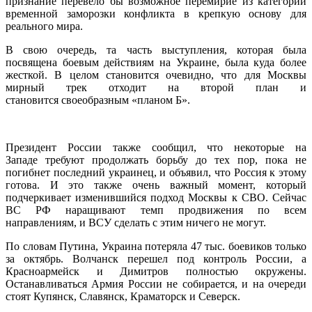
признание перевело бы возможное перемирие из категории
временной заморозки конфликта в крепкую основу для
реального мира.
В свою очередь, та часть выступления, которая была
посвящена боевым действиям на Украине, была куда более
жесткой. В целом становится очевидно, что для Москвы
мирный трек отходит на второй план и
становится своеобразным «планом Б».
Президент России также сообщил, что некоторые на
Западе требуют продолжать борьбу до тех пор, пока не
погибнет последний украинец, и объявил, что Россия к этому
готова. И это также очень важный момент, который
подчеркивает изменившийся подход Москвы к СВО. Сейчас
ВС РФ наращивают темп продвижения по всем
направлениям, и ВСУ сделать с этим ничего не могут.
По словам Путина, Украина потеряла 47 тыс. боевиков только
за октябрь. Волчанск перешел под контроль России, а
Красноармейск и Димитров полностью окружены.
Останавливаться Армия России не собирается, и на очереди
стоят Купянск, Славянск, Краматорск и Северск.