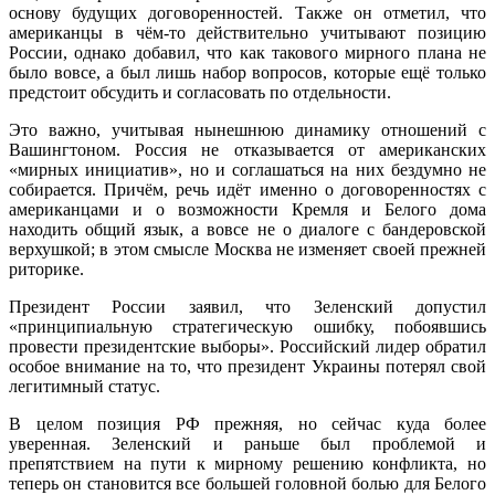
основу будущих договоренностей. Также он отметил, что
американцы в чём-то действительно учитывают позицию
России, однако добавил, что как такового мирного плана не
было вовсе, а был лишь набор вопросов, которые ещё только
предстоит обсудить и согласовать по отдельности.
Это важно, учитывая нынешнюю динамику отношений с
Вашингтоном. Россия не отказывается от американских
«мирных инициатив», но и соглашаться на них бездумно не
собирается. Причём, речь идёт именно о договоренностях с
американцами и о возможности Кремля и Белого дома
находить общий язык, а вовсе не о диалоге с бандеровской
верхушкой; в этом смысле Москва не изменяет своей прежней
риторике.
Президент России заявил, что Зеленский допустил
«принципиальную стратегическую ошибку, побоявшись
провести президентские выборы». Российский лидер обратил
особое внимание на то, что президент Украины потерял свой
легитимный статус.
В целом позиция РФ прежняя, но сейчас куда более
уверенная. Зеленский и раньше был проблемой и
препятствием на пути к мирному решению конфликта, но
теперь он становится все большей головной болью для Белого