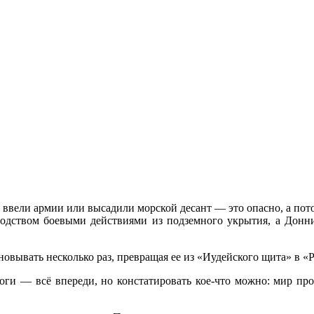
е ввели армии или высадили морской десант — это опасно, а пот
водством боевыми действиями из подземного укрытия, а Донн
вывать несколько раз, превращая ее из «Иудейского щита» в «Р
оги — всё впереди, но констатировать кое-что можно: мир про