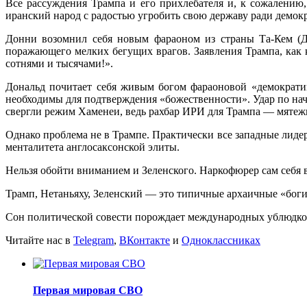
Все рассуждения Трампа и его прихлебателя и, к сожалению
иранский народ с радостью угробить свою державу ради демок
Донни возомнил себя новым фараоном из страны Та-Кем (Дре
поражающего мелких бегущих врагов. Заявления Трампа, как к
сотнями и тысячами!».
Дональд почитает себя живым богом фараоновой «демократии»
необходимы для подтверждения «божественности». Удар по на
свергли режим Хаменеи, ведь рахбар ИРИ для Трампа — мятеж
Однако проблема не в Трампе. Практически все западные ли
менталитета англосаксонской элиты.
Нельзя обойти вниманием и Зеленского. Наркофюрер сам себя 
Трамп, Нетаньяху, Зеленский — это типичные архаичные «боги
Сон политической совести порождает международных ублюдко
Читайте нас в
Telegram
,
ВКонтакте
и
Одноклассниках
Первая мировая СВО