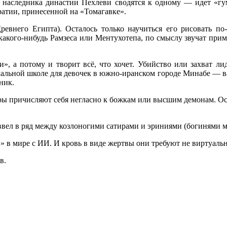
, наследника династии Пехлеви сводятся к одному — идет «гу
ратии, принесенной на «Томагавке».
внего Египта). Осталось только научиться его рисовать по-
акого-нибудь Рамзеса или Ментухотепа, по смыслу звучат прим
, а потому и творит всё, что хочет. Убийство или захват лид
чальной школе для девочек в южно-иранском городе Минабе — ва
ник.
деры причисляют себя негласно к божкам или высшим демонам. 
ввел в ряд между козлоногими сатирами и эриниями (богинями м
» в мире с ИИ. И кровь в виде жертвы они требуют не виртуальн
в.