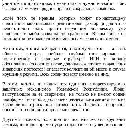
уничтожить противника, именно так и нужно воевать — без
оглядки на международное право и сакральные символы.
Более того, те иранцы, которых может по-настоящему
сплотить и мобилизовать религиозный фактор (а для этого
недостаточно быть просто верующим человеком), уже
сплочены и мобилизованы до крайности. В том числе на
инициативное подавление возможных массовых протестов.
Не потому, что им всё нравится, а потому что это — та часть
общества, которая наиболее глубоко интегрирована в
политические и силовые структуры ИРИ и вполне
обоснованно (особенно после довольно жесткого подавления
январских протестов) опасается коллективной мести в случае
крушения режима. Всех собак повесят именно на них.
В этом, кстати, и заключается один из саморегулируемых
защитных механизмов Исламской Республики. Люди,
выступающие за её свержение, не только не имеют общей
платформы, но и обладают очень разным пониманием того, на
какой личный риск они готовы идти. Лоялисты, напротив,
оценивают свои риски предельно адекватно.
Другими словами, большинство тех, кто желает крушения
режима, не видят прямой угрозы для своего существования в