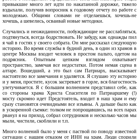
привыкшие много лет идти по накатанной дорожке, тяжело
вздыхали, получив вопросник к годовому отчету по работе с
молодежью. Общими словами не отделаешься, хочешь-не
хочешь, а шевелись, осваивай новые методики.
Случались и неожиданности, побуждающие не расслабляться,
подтянуться, всегда бодрствовать. Не забуду, как однажды пил
я чай в гостях у своего собрата. Он мне рассказал следующую
историю. Во время службы в будний день, в один из храмов в
центре Москвы входит человек в простом пальто, одетом на
подрясник. Опытным цепким взглядом охватывает
пространство, замечая все недостатки. Потом немая сцена в
алтаре. Вошедший, а это был сам Патриарх, высказывает
настоятелю все замечания и удаляется. Я слушаю эту историю
и у меня, простите, кусок застревает в горле, вся благостность
улетучивается. Я с большим волнением представил себе, как
со стороны храма Христа Спасителя по Патриаршему (!)
мосту скромно идет Предстоятель, входит в наш храм и ему
сразу становятся очевидными все изъяны. А дальше было как
в ускоренной съемке: толком не попрощавшись, на всех парах
рванул я на приход, собрал сотрудников и несколько часов мы
мыли, чистили, скоблили и т.п.
Много волнений было у меня с паствой по поводу известной
ситуации с нашим отказом от ИНН на храм. Люди спорили