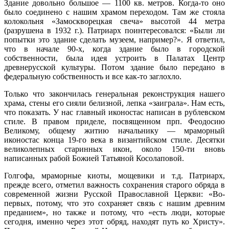
Здание довольно большое — 1100 кв. метров. Когда-то оно
было соединено с нашим храмом переходом. Там же стояла
колокольня «Замоскворецкая свеча» высотой 44 метра
(разрушена в 1932 г.). Патриарх поинтересовался: «Были ли
попытки это здание сделать музеем, например?». Я ответил,
что в начале 90-х, когда здание было в городской
собственности, была идея устроить в Палатах Центр
древнерусской культуры. Потом здание было передано в
федеральную собственность и все как-то заглохло.
Только что закончилась генеральная реконструкция нашего
храма, стены его сияли белизной, лепка «заиграла». Нам есть,
что показать. У нас главный иконостас написан в рублевском
стиле. В правом приделе, посвященном прп. Феодосию
Великому, общему житию начальнику — мраморный
иконостас конца 19-го века в византийском стиле. Десятки
великолепных старинных икон, около 150-ти вновь
написанных рабой Божией Татьяной Косолаповой.
Голгофа, мраморные киоты, мощевики и т.д. Патриарх,
прежде всего, отметил важность сохранения старого обряда в
современной жизни Русской Православной Церкви: «Во-
первых, потому, что это сохраняет связь с нашим древним
преданием», но также и потому, что «есть люди, которые
сегодня, именно через этот обряд, находят путь ко Христу».