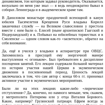
динамизмом, тон которым задавал руководитель. Оказывается,
визуально он меня уже знал — я ведь неоднократно бывал в
соборах Ленинграда и в академическом храме там.
В Даниловом монастыре праздничной всенощной в канун
юбилея Тысячелетия Крещения Руси владыка Кирилл
заканчивал службу — на Великом славословии у престола
вместе с ним были о. Елисей (ныне архиепископ Гаагский и
Нидерландский) и я. Побывал на юбилейных торжествах и в
Смоленске — одним словом как-то «засветился», обратил на
себя внимание.
Да, ещё я учился у владыки в аспирантуре при ОВЦС.
Запомнились в присущей ему энергичной манере
выступления «с огоньком». Был требователен к дисциплине
посещения занятий. Его лекции содержали большой материал
по истории участия нашей Церкви в экуменическом
движении в послевоенный период. Ценность лекций
заключалась в том, что сам автор с конца 60-х гг. принимал
активное участие в экуменических мероприятиях.
Были ли на этих лекциях какие-либо «лирические
отступления»? Да, конечно, но намного меньше, чем, скажем,
у митрополита Питирима или у отца Виталия Борового.
Какие, например? Грузинский патриарх Ефрем всегда за