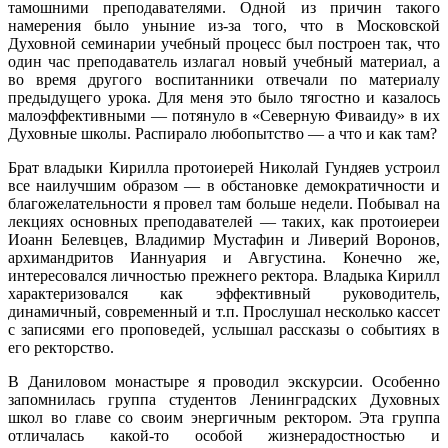
тамошними преподавателями. Одной из причин такого
намерения было уныние из-за того, что в Московской
Духовной семинарии учебный процесс был построен так, что
один час преподаватель излагал новый учебный материал, а
во время другого воспитанники отвечали по материалу
предыдущего урока. Для меня это было тягостно и казалось
малоэффективными — потянуло в «Северную Фиваиду» в их
Духовные школы. Распирало любопытство — а что и как там?
Брат владыки Кирилла протоиерей Николай Гундяев устроил
все наилучшим образом — в обстановке демократичности и
благожелательности я провел там больше недели. Побывал на
лекциях основных преподавателей — таких, как протоиереи
Иоанн Белевцев, Владимир Мустафин и Ливерий Воронов,
архимандритов Ианнуария и Августина. Конечно же,
интересовался личностью прежнего ректора. Владыка Кирилл
характеризовался как эффективный руководитель,
динамичный, современный и т.п. Прослушал несколько кассет
с записями его проповедей, услышал рассказы о событиях в
его ректорство.
В Даниловом монастыре я проводил экскурсии. Особенно
запомнилась группа студентов Ленинградских Духовных
школ во главе со своим энергичным ректором. Эта группа
отличалась какой-то особой жизнерадостностью и