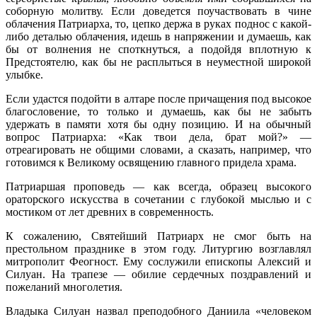
соборную молитву. Если доведется поучаствовать в чине
облачения Патриарха, то, цепко держа в руках поднос с какой-
либо деталью облачения, идешь в напряжении и думаешь, как
бы от волнения не споткнуться, а подойдя вплотную к
Предстоятелю, как бы не расплыться в неуместной широкой
улыбке.
Если удастся подойти в алтаре после причащения под высокое
благословение, то только и думаешь, как бы не забыть
удержать в памяти хотя бы одну позицию. И на обычный
вопрос Патриарха: «Как твои дела, брат мой?» —
отреагировать не общими словами, а сказать, например, что
готовимся к Великому освящению главного придела храма.
Патриаршая проповедь — как всегда, образец высокого
ораторского искусства в сочетании с глубокой мыслью и с
мостиком от лет древних в современность.
К сожалению, Святейший Патриарх не смог быть на
престольном празднике в этом году. Литургию возглавлял
митрополит Феогност. Ему сослужили епископы Алексий и
Силуан. На трапезе — обилие сердечных поздравлений и
пожеланий многолетия.
Владыка Силуан назвал преподобного Даниила «человеком