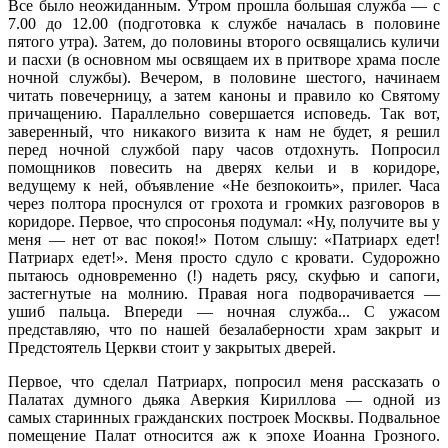
Все было неожиданным. Утром прошла большая служба — с
7.00 до 12.00 (подготовка к службе началась в половине
пятого утра). Затем, до половины второго освящались куличи
и пасхи (в основном мы освящаем их в притворе храма после
ночной службы). Вечером, в половине шестого, начинаем
читать повечерницу, а затем каноны и правило ко Святому
причащению. Параллельно совершается исповедь. Так вот,
заверенный, что никакого визита к нам не будет, я решил
перед ночной службой пару часов отдохнуть. Попросил
помощников повесить на дверях кельи и в коридоре,
ведущему к ней, объявление «Не безпокоить», прилег. Часа
через полтора проснулся от грохота и громких разговоров в
коридоре. Первое, что спросонья подумал: «Ну, получите вы у
меня — нет от вас покоя!» Потом слышу: «Патриарх едет!
Патриарх едет!». Меня просто сдуло с кровати. Судорожно
пытаюсь одновременно (!) надеть рясу, скуфью и сапоги,
застегнутые на молнию. Правая нога подворачивается —
ушиб пальца. Впереди — ночная служба... С ужасом
представляю, что по нашей безалаберности храм закрыт и
Предстоятель Церкви стоит у закрытых дверей.
Первое, что сделал Патриарх, попросил меня рассказать о
Палатах думного дьяка Аверкия Кириллова — одной из
самых старинных гражданских построек Москвы. Подвальное
помещение Палат относится аж к эпохе Иоанна Грозного.