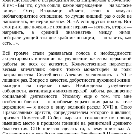
Я им: «Вы что, с ума сошли, какое награждение — на волоске
вишу». Отец Владимир: «Знаете, если к кому-то
неблагоприятное отношение, то лучше лишний раз о себе не
напоминать, не нервировать». Я: «А есть другой подход. Вот
смотрите, две полярные позиции: первая — изгнать, вторая —
наградить, а средний знаменатель между ними,
нейтрализующий эти две крайние позиции, — оставить, как
есть…».
Всё громче стали раздаваться голоса о необходимости
акцентировать внимание на улучшении качества церковной
работы во всех ее аспектах. Количественные параметры
весьма впечатляли: одних только монастырей за годы
патриаршества Святейшего Алексия увеличилось в 30 с
лишним раз. Вопрос о качестве, добротности духовной жизни,
выходил на первый план. Необходимы углубление
соборности, активизация миссионерской работы, расширение
социальной деятельности. Упомяну еще о том, что мне
особенно близко — о проблеме уврачевания раны на теле
церковном — я имею в виду великий раскол XVII в. Союз
Православных братств, сопредседателем которого я являлся,
призвал Поместный Собор выразить сожаление по поводу
имевших место в прошлом гонений на ревнителей древнего
благочестия. СПБ призвал сделать то, к чему призывал А.
Солженицын и что было совершено Зарубежной Церковью в