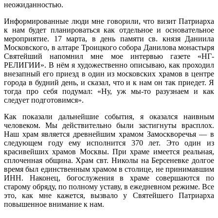
неожиданностью.
Информированные люди мне говорили, что визит Патриарха
к нам будет планироваться как отдельное и основательное
мероприятие. 17 марта, в день памяти св. князя Даниила
Московского, в алтаре Троицкого собора Данилова монастыря
Святейший напомнил мне мое интервью газете «НГ-
РЕЛИГИИ». В нём я художественно описываю, как проходил
внезапный его приезд в один из московских храмов в центре
города в будний день, и сказал, что и к нам он так приедет. Я
тогда про себя подумал: «Ну, уж мы-то разузнаем и как
следует подготовимся».
Как показали дальнейшие события, я оказался наивным
человеком. Мы действительно были застигнуты врасплох.
Наш храм является древнейшим храмом Замоскворечья — в
следующем году ему исполнится 370 лет. Это один из
красивейших храмов Москвы. При храме имеется реальная,
сплоченная община. Храм свт. Николы на Берсеневке долгое
время был единственным храмом в столице, не принимавшим
ИНН. Наконец, богослужения в храме совершаются по
старому обряду, по полному уставу, в ежедневном режиме. Все
это, как мне кажется, вызвало у Святейшего Патриарха
повышенное внимание к нам.