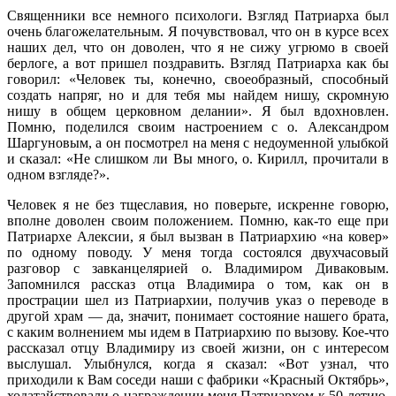
Священники все немного психологи. Взгляд Патриарха был
очень благожелательным. Я почувствовал, что он в курсе всех
наших дел, что он доволен, что я не сижу угрюмо в своей
берлоге, а вот пришел поздравить. Взгляд Патриарха как бы
говорил: «Человек ты, конечно, своеобразный, способный
создать напряг, но и для тебя мы найдем нишу, скромную
нишу в общем церковном делании». Я был вдохновлен.
Помню, поделился своим настроением с о. Александром
Шаргуновым, а он посмотрел на меня с недоуменной улыбкой
и сказал: «Не слишком ли Вы много, о. Кирилл, прочитали в
одном взгляде?».
Человек я не без тщеславия, но поверьте, искренне говорю,
вполне доволен своим положением. Помню, как-то еще при
Патриархе Алексии, я был вызван в Патриархию «на ковер»
по одному поводу. У меня тогда состоялся двухчасовый
разговор с завканцелярией о. Владимиром Диваковым.
Запомнился рассказ отца Владимира о том, как он в
прострации шел из Патриархии, получив указ о переводе в
другой храм — да, значит, понимает состояние нашего брата,
с каким волнением мы идем в Патриархию по вызову. Кое-что
рассказал отцу Владимиру из своей жизни, он с интересом
выслушал. Улыбнулся, когда я сказал: «Вот узнал, что
приходили к Вам соседи наши с фабрики «Красный Октябрь»,
ходатайствовали о награждении меня Патриархом к 50-летию.