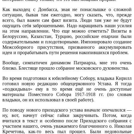
Как выходец с Донбасса, зная не понаслышке о сложной
ситуации, бывая там ежегодно, могу сказать, что, прежде
всего, был важен сам факт визита. Люди там уже не будут
ощущать себя заброшенными. Надо наращивать наши усилия
на этом направлении. Что еще можно отметить? Визиты в
Белоруссию, Казахстан, Турцию, российские епархии были
содержательными и плодотворными. Импонировало создание
Межсоборного присутствия, призванного аккумулировать
идеи и прорабатывать пути решения накопившихся проблем.
Вообще, симпатичен динамизм Патриарха, мне это очень
близко. Блестяще прошло собрание московского духовенства.
Во время подготовки к юбилейному Собору, владыка Кирилл
готовил новую редакцию общецерковного Устава. Я тогда
«подкидывал» ему в то время ещё не очень доступные
материалы Поместного Собора 1917-1918 гг. (по словам
владыки, он их использовал в своей работе).
По поводу нового приходского устава вначале опечалился —
ну, вот, начнут сейчас гайки закручивать. Потом, когда
вчитался в текст и особенно после Приходского собрания с
участием нашего, очень уважаемого благочинного о. Николая
Кречетова, как-то весь пыл прошел. Были недовольные