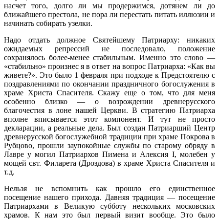
насчет того, долго ли мы продержимся, дотянем ли до
ближайшего престола, не пора ли перестать питать иллюзии и
начинать собирать узелки.
Надо отдать должное Святейшему Патриарху: никаких
ожидаемых репрессий не последовало, положение
сохранялось более-менее стабильным. Именно это слово —
«стабильно» произнес я в ответ на вопрос Патриарха: «Как вы
живете?». Это было 1 февраля при подходе к Предстоятелю с
поздравлениями по окончании праздничного богослужения в
храме Христа Спасителя. Скажу еще о том, что для меня
особенно близко — о возрождении древнерусского
благочестия в лоне нашей Церкви. В стратегию Патриарха
вполне вписывается этот компонент. И тут не просто
декларации, а реальные дела. Был создан Патриарший Центр
древнерусской богослужебной традиции при храме Покрова в
Рубцово, прошли заупокойные службы по старому обряду в
Лавре у могил Патриархов Пимена и Алексия I, молебен у
мощей свт. Филарета (Дроздова) в храме Христа Спасителя и
т.д.
Нельзя не вспомнить как прошло его единственное
посещение нашего прихода. Давняя традиция — посещение
Патриархами в Великую субботу нескольких московских
храмов. К нам это был первый визит вообще. Это было