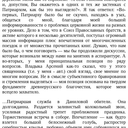
и, допустим, Вы окажетесь в одних и тех же застенках с
Патриархом, как бы это выглядело?». Я так ответил: «Во-
первых, Патриарху было бы не скучно, находясь в узах,
общаться со мной, благодаря моей большой
информированности о проблемах церковной жизни на разных
ее уровнях. Дело в том, что в Союз Православных братств, в
активе которого я несколько десятилетий, поступал огромный
массив информации плюс впечатления от многочисленных
поездок и от множества прочитанных книг. Думаю, что нам
было бы, о чем поговорить — мы бы продолжили дискуссии,
которые возникали между нами на занятиях в аспирантуре. А
во-вторых, у меня принципиальная позиция по ряду
вопросов. Владыка Арсений как-то сказал, что у этого
священника (т.е. у меня - авт.) свой взгляд, свое мнение по
многим вопросам. Не в смысле субъективного бравирования
и стремления выделяться — моя позиция основана на твердом
фундаменте древнерусского благочестия, которое меня
всецело захватило.
…Патриаршая служба в Даниловой обители. Она
долгожданна. Раздается заливистый колокольный звон,
усиливая радостный трепет приближения праздника.
Торжественная встреча в соборе. Впечатление — как будто
взлетел большой белоснежный голубь, распростер
серебристые крылья, любовно объемля ими собравшихся на