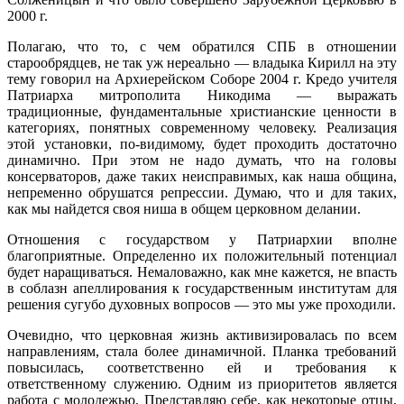
2000 г.
Полагаю, что то, с чем обратился СПБ в отношении
старообрядцев, не так уж нереально — владыка Кирилл на эту
тему говорил на Архиерейском Соборе 2004 г. Кредо учителя
Патриарха митрополита Никодима — выражать
традиционные, фундаментальные христианские ценности в
категориях, понятных современному человеку. Реализация
этой установки, по-видимому, будет проходить достаточно
динамично. При этом не надо думать, что на головы
консерваторов, даже таких неисправимых, как наша община,
непременно обрушатся репрессии. Думаю, что и для таких,
как мы найдется своя ниша в общем церковном делании.
Отношения с государством у Патриархии вполне
благоприятные. Определенно их положительный потенциал
будет наращиваться. Немаловажно, как мне кажется, не впасть
в соблазн апеллирования к государственным институтам для
решения сугубо духовных вопросов — это мы уже проходили.
Очевидно, что церковная жизнь активизировалась по всем
направлениям, стала более динамичной. Планка требований
повысилась, соответственно ей и требования к
ответственному служению. Одним из приоритетов является
работа с молодежью. Представляю себе, как некоторые отцы,