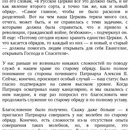
По его словам, «в Русской Церкви все это должно быть, и не
как явление второго сорта, а точно так же, как и новый
обряд». «Самое главное, чтобы не было расколов и
разделений. Вот на чем наша Церковь теряла много сил,
отчего, может быть, и не справилась с теми задачами, с
которыми должна была справиться, что и привело к
революции, гражданской войне, безбожию», - подчеркнул он.
И еще: «Поэтому сегодня нужно хранить единство Церкви. А
что касается обрядов, то каждый из них — и новый, и старый
— должны помогать людям открывать для себя Евангелие,
открывать Господа и Спасителя».
У нас раньше не возникало никаких сложностей по поводу
служб в нашем храме по старому обряду. Было полное
понимание со стороны почившего Патриарха Алексия II.
Сейчас, конечно, произошел особый случай — наш статус был
гласно подтвержден на самом высоком уровне. Когда
Патриарх осматривал нашу канцелярию, и мы оказались с
ним наедине, я еще раз попросил его благословить мне
продолжить служение по старому обряду и по полному уставу.
Благословение было получено. Скажу даже больше — я
пригласил Патриарха совершить у нас молебен по старому
обряду. Конечно, есть сложности из-за отсутствия опыта
совершения таких молебнов, но, в принципе, это