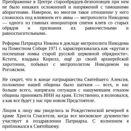
Преображенке в Центре старообрядцев-безпоповцев при нем
не было никаких осложнений и напряжений с тамошними
аборигенами. Наверное, во многом такое отношение у него
сложилось под влиянием его аввы — митрополита Никодима
— одного из главных инициаторов снятия клятв со старых
обрядов и признания их равночестными и
равноспасительными.
Реформа Патриарха Никона в докладе митрополита Никодима
на Поместном Соборе 1971 г. характеризовалась как «крутая и
поспешная ломка старой русской церковной обрядности».
Кстати, владыка Кирилл, ещё до своей архиерейской
хиротонии, побывал с митрополитом Никодимом на
Рогожском.
Не секрет, что в конце патриаршества Святейшего Алексия,
положение нашей общины было шатким — всех, и нас
больше всего, напрягала ситуация с нашумевшим отказом
общины принимать ИНН на храм. Естественно, я волновался,
а как все будет у нас при новом Предстоятеле.
Лицом к лицу мы увиделись за Рождественской вечерней в
храме Христа Спасителя, когда все московское духовенство
участвует в поздравлении Патриарха. С волнением я
приближался к Святейшему.