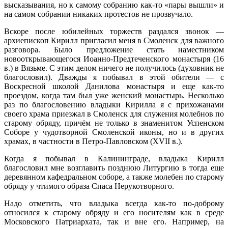
высказывания, но к самому собранию как-то «пары вышли» и
на самом собрании никаких протестов не прозвучало.
Вскоре после юбилейных торжеств раздался звонок —
архиепископ Кирилл пригласил меня в Смоленск для важного
разговора. Было предложение стать наместником
новооткрывающегося Иоанно-Предтеченского монастыря (16
в.) в Вязьме. С этим делом ничего не получилось (духовник не
благословил). Дважды я побывал в этой обители — с
Воскресной школой Данилова монастыря и еще как-то
проездом, когда там был уже женский монастырь. Несколько
раз по благословению владыки Кирилла я с прихожанами
своего храма приезжал в Смоленск для служения молебнов по
старому обряду, причём не только в знаменитом Успенском
Соборе у чудотворной Смоленской иконы, но и в других
храмах, в частности в Петро-Павловском (XVII в.).
Когда я побывал в Калининграде, владыка Кирилл
благословил мне возглавить позднюю Литургию в тогда еще
деревянном кафедральном соборе, а также молебен по старому
обряду у чтимого образа Спаса Нерукотворного.
Надо отметить, что владыка всегда как-то по-доброму
относился к старому обряду и его носителям как в среде
Московского Патриархата, так и вне его. Например, на