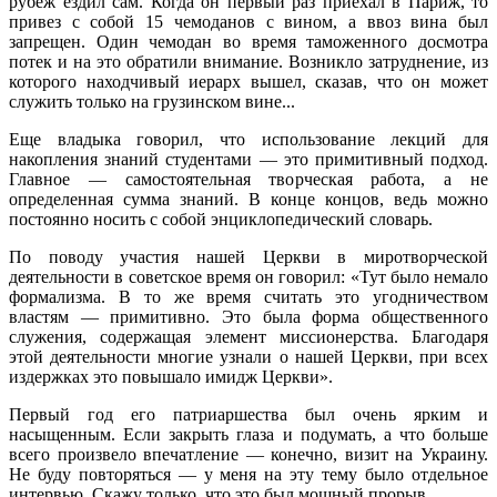
рубеж ездил сам. Когда он первый раз приехал в Париж, то
привез с собой 15 чемоданов с вином, а ввоз вина был
запрещен. Один чемодан во время таможенного досмотра
потек и на это обратили внимание. Возникло затруднение, из
которого находчивый иерарх вышел, сказав, что он может
служить только на грузинском вине...
Еще владыка говорил, что использование лекций для
накопления знаний студентами — это примитивный подход.
Главное — самостоятельная творческая работа, а не
определенная сумма знаний. В конце концов, ведь можно
постоянно носить с собой энциклопедический словарь.
По поводу участия нашей Церкви в миротворческой
деятельности в советское время он говорил: «Тут было немало
формализма. В то же время считать это угодничеством
властям — примитивно. Это была форма общественного
служения, содержащая элемент миссионерства. Благодаря
этой деятельности многие узнали о нашей Церкви, при всех
издержках это повышало имидж Церкви».
Первый год его патриаршества был очень ярким и
насыщенным. Если закрыть глаза и подумать, а что больше
всего произвело впечатление — конечно, визит на Украину.
Не буду повторяться — у меня на эту тему было отдельное
интервью. Скажу только, что это был мощный прорыв.