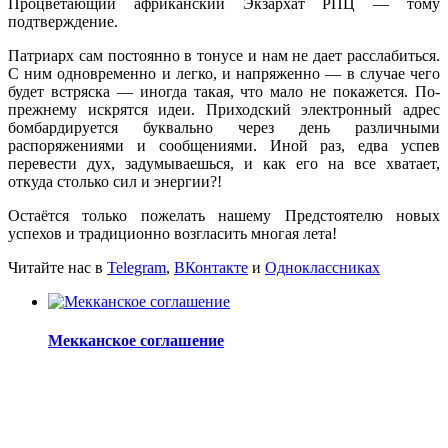
Процветающий африканский Экзархат РПЦ — тому
подтверждение.
Патриарх сам постоянно в тонусе и нам не дает расслабиться.
С ним одновременно и легко, и напряженно — в случае чего
будет встряска — иногда такая, что мало не покажется. По-
прежнему искрятся идеи. Приходский электронный адрес
бомбардируется буквально через день различными
распоряжениями и сообщениями. Иной раз, едва успев
перевести дух, задумываешься, и как его на все хватает,
откуда столько сил и энергии?!
Остаётся только пожелать нашему Предстоятелю новых
успехов и традиционно возгласить многая лета!
Читайте нас в
Telegram
,
ВКонтакте
и
Одноклассниках
Мекканское соглашение