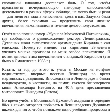
сломанной ключицы доставляет боль. О том, чтобы
представить исчерпывающую панораму колоссальной
деятельности в разных сферах юбиляра, не могло быть и речи
— для меня эта задача непосильна, здесь я пас. Задумка была
другая, более скромная — представить свои личные
впечатления, накопившиеся в течение целого полустолетия.
Отчётливо помню номер «Журнала Московской Патриархии»,
где сообщалось о рукоположении ректора Ленинградских
Духовных школ симпатичного архимандрита Кирилла в сан
епископа. Почему-то именно эта хиротония 29-летнего
ученого монаха произвела на меня особое впечатление. Я
потом делился этим впечатлением с владыкой Кириллом (это
было в Смоленске в 1988 г.).
Кстати, за год до этого я, учась в Москве на истфаке
пединститута, впервые посетил Ленинград во время
мартовских праздников. Впоследствии в Ленинграде я бывал
неоднократно, в частности, на память святого благоверного
князя Александра Невского, на 40-й день преставления
митрополита Никодима (Ротова).
Во время учебы в Московской Духовной академии в середине
80-х я как-то загорелся побывать в Ленинградских Духовных
школах для того, чтобы познакомиться с учебным процессом и