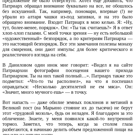
предложение не было отвергнуто. Хотел еще добавить, что
Патриарх обращал внимание буквально на все, не обошлось
без искушений. Так, например, пономари, впервые (!) не
убрали из алтаря чашки из-под запивки, и на это было
обращено внимание. Входит Патриарх в мою келью. Я: «Ну,
тут, более-менее, порядок». Он: «Ты так считаешь?» Я в ответ
хлоп-хлоп глазами. С моей точки зрения — ну есть небольшой
«художественный» безпорядок, а по критериям Патриарха —
это настоящий безпорядок. Все эти замечания полезны монаху
для смирения, они дают импульс для более критического и
реалистичного взгляда на себя.
В Даниловом один инок мне говорит: «Видел я на сайте
Патриархии фотографии посещения вашего прихода
Патриархом. Ты на них такой полный…». Патриарх также это
подметил: «Что-то ты располнел», на что я поспешил
оправдаться: «Несколько десятилетий не ем мяса». Он:
«Значит, много мучного ешь» — в точку.
Вот напасть — даже обилие земных поклонов и метаний в
Великий пост (на Марьино стояние их до тысячи) не берут
этот «трудовой мозоль», будь он неладен. Я благодарен за это
обличение. Знаете, у меня появился какой-то внутренний
тормоз. Заметил, что теперь, когда за столом глаза
разбегаются, я начинаю делить объем предложенной пищи на
две или на четыре части.