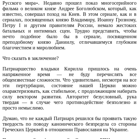
Русского мира». Недавно прошел показ многосерийного
фильма о великом князе Андрее Боголюбском, который, как
известно, совершал поход на Киев. В этом сериале, как и в
сериалах, посвященных князю Владимиру, Иоанну Грозному,
Петру I и другим правителям России, немало жестоких
батальных и интимных сцен. Трудно представить, чтобы
нечто подобное было бы в сериале, посвященном
преподобному князю Даниилу, отличавшемуся глубоким
благочестием и миролюбием.
Что сказать в заключение?
Патриаршество владыки Кирилла пришлось на очень
напряженное время — не буду перечислять все
общеизвестные сложности. Что удивительно, несмотря на все
эти пертурбации, состояние нашей Церкви можно
охарактеризовать, как стабильное, с продолжающим набирать
силу вектором развития. Авторитет безусловный, рука
твердая — в случае чего противодействие безполезно и
просто немыслимо.
Думаю, что не каждый Патриарх решился бы проявить такую
твердость по поводу канонического безпредела со стороны
Греческих Церквей в отношении Православия на Украине.