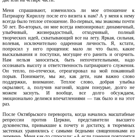
Меня спрашивают, изменилось ли мое отношение к
Патриарху Кириллу после его визита к нам? А у меня к нему
всегда было теплое отношение. Во-первых, мы знакомы почти
50 лет. Во-вторых, он мне всегда импонировал: динамичный,
улыбчивый, жизнерадостный, отходчивый, полный
творческих идей, схватывающий все на лету. Яркая, сильная,
волевая, исключительно одаренная личность. Я, кстати,
попросил у него прощения: мало ли что было, какие
высказывания и поступки, могущие его ранить и огорчить.
Нам нельзя заноситься, быть непочтительными, надо
осознавать высоту и ответственность патриаршего служения.
Он тепло, по-отечески, отреагировал на мой покаянный
порыв. Понимаете, мы же, как дети, нам важно слово
поддержки, внимание. Теплое слово, добрая улыбка
окрыляют, а, получив нагоняй, ходим понурые, долго не
можем заснуть. И вообще, все долго обсуждаем,
эмоционально делимся впечатлениями — так было и на этот
раз.
После Октябрьского переворота, когда начались масштабные
репрессии против Церкви, представители высшего
духовенства, привыкшие к почету и достатку, в тюремных
застенках уравнялись с самыми бедными священниками из
деревень. Меня как-то спросили: «А если гонения повторятся