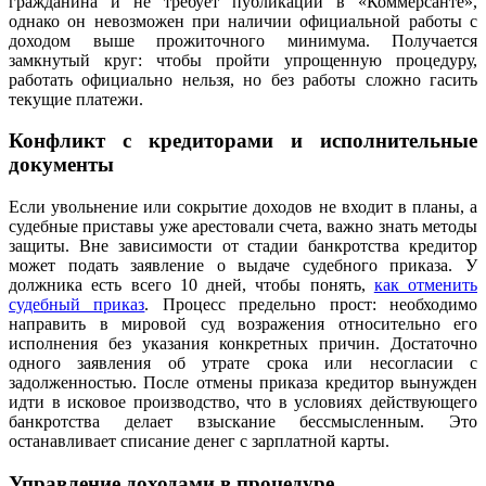
гражданина и не требует публикации в «Коммерсанте»,
однако он невозможен при наличии официальной работы с
доходом выше прожиточного минимума. Получается
замкнутый круг: чтобы пройти упрощенную процедуру,
работать официально нельзя, но без работы сложно гасить
текущие платежи.
Конфликт с кредиторами и исполнительные
документы
Если увольнение или сокрытие доходов не входит в планы, а
судебные приставы уже арестовали счета, важно знать методы
защиты. Вне зависимости от стадии банкротства кредитор
может подать заявление о выдаче судебного приказа. У
должника есть всего 10 дней, чтобы понять,
как отменить
судебный приказ
. Процесс предельно прост: необходимо
направить в мировой суд возражения относительно его
исполнения без указания конкретных причин. Достаточно
одного заявления об утрате срока или несогласии с
задолженностью. После отмены приказа кредитор вынужден
идти в исковое производство, что в условиях действующего
банкротства делает взыскание бессмысленным. Это
останавливает списание денег с зарплатной карты.
Управление доходами в процедуре