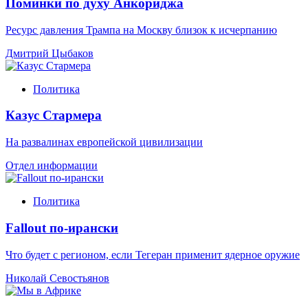
Поминки по духу Анкориджа
Ресурс давления Трампа на Москву близок к исчерпанию
Дмитрий Цыбаков
Политика
Казус Стармера
На развалинах европейской цивилизации
Отдел информации
Политика
Fallout по-ирански
Что будет с регионом, если Тегеран применит ядерное оружие
Николай Севостьянов