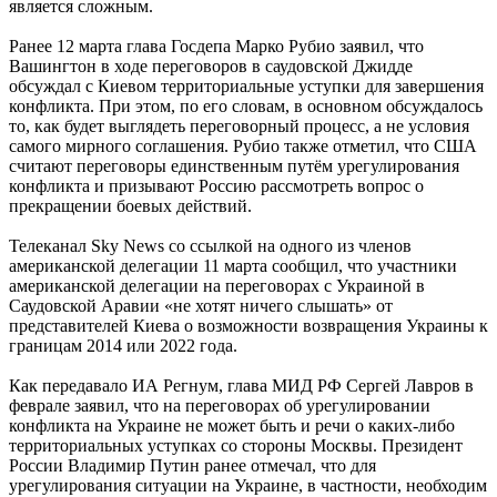
является сложным.
Ранее 12 марта глава Госдепа Марко Рубио заявил, что
Вашингтон в ходе переговоров в саудовской Джидде
обсуждал с Киевом территориальные уступки для завершения
конфликта. При этом, по его словам, в основном обсуждалось
то, как будет выглядеть переговорный процесс, а не условия
самого мирного соглашения. Рубио также отметил, что США
считают переговоры единственным путём урегулирования
конфликта и призывают Россию рассмотреть вопрос о
прекращении боевых действий.
Телеканал Sky News со ссылкой на одного из членов
американской делегации 11 марта сообщил, что участники
американской делегации на переговорах с Украиной в
Саудовской Аравии «не хотят ничего слышать» от
представителей Киева о возможности возвращения Украины к
границам 2014 или 2022 года.
Как передавало ИА Регнум, глава МИД РФ Сергей Лавров в
феврале заявил, что на переговорах об урегулировании
конфликта на Украине не может быть и речи о каких-либо
территориальных уступках со стороны Москвы. Президент
России Владимир Путин ранее отмечал, что для
урегулирования ситуации на Украине, в частности, необходим