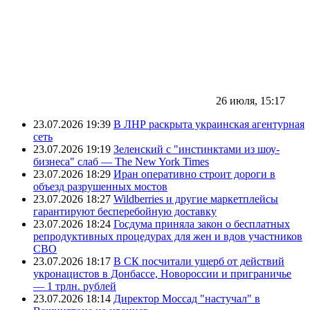
26 июля, 15:17
23.07.2026 19:39
В ЛНР раскрыта украинская агентурная
сеть
23.07.2026 19:19
Зеленский с "инстинктами из шоу-
бизнеса" слаб — The New York Times
23.07.2026 18:29
Иран оперативно строит дороги в
объезд разрушенных мостов
23.07.2026 18:27
Wildberries и другие маркетплейсы
гарантируют бесперебойную доставку
23.07.2026 18:24
Госдума приняла закон о бесплатных
репродуктивных процедурах для жен и вдов участников
СВО
23.07.2026 18:17
В СК посчитали ущерб от действий
укронацистов в Донбассе, Новороссии и приграничье
— 1 трлн. рублей
23.07.2026 18:14
Директор Моссад "настучал" в