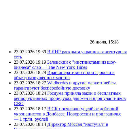
26 июля, 15:18
23.07.2026 19:39
В ЛНР раскрыта украинская агентурная
сеть
23.07.2026 19:19
Зеленский с "инстинктами из шоу-
бизнеса" слаб — The New York Times
23.07.2026 18:29
Иран оперативно строит дороги в
объезд разрушенных мостов
23.07.2026 18:27
Wildberries и другие маркетплейсы
гарантируют бесперебойную доставку
23.07.2026 18:24
Госдума приняла закон о бесплатных
репродуктивных процедурах для жен и вдов участников
СВО
23.07.2026 18:17
В СК посчитали ущерб от действий
укронацистов в Донбассе, Новороссии и приграничье
— 1 трлн. рублей
23.07.2026 18:14
Директор Моссад "настучал" в