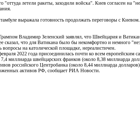
о "оттуда летели ракеты, заходили войска". Киев согласен на 
ания.
Стамбуле выражала готовность продолжать переговоры с Киевом. 
рампом Владимир Зеленский заявлял, что Швейцария и Ватикан 
 сказал, что для Ватикана было бы некомфортно и немного "не
ть вопросы на католической площадке, нереалистичен.
февраля 2022 года присоединилась почти ко всем европейским с
 7,4 миллиарда швейцарских франков (около 8,38 миллиарда дол
вов российского Центробанка (около 8,44 миллиарда долларов) и
оженных активов РФ, сообщает РИА Новости.