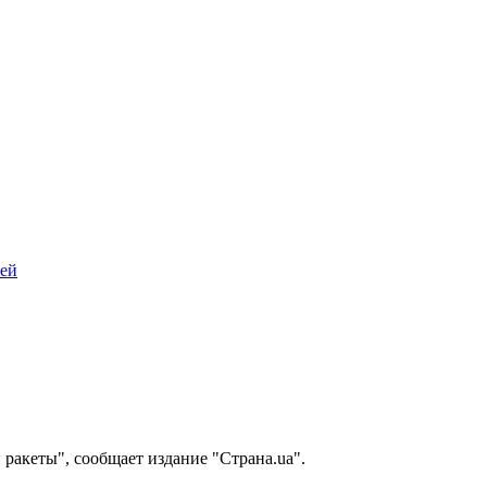
лей
 ракеты", сообщает издание "Страна.ua".