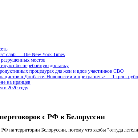
сеть
са" слаб — The New York Times
д разрушенных мостов
нтируют бесперебойную доставку
продуктивных процедурах для жен и вдов участников СВО
нацистов в Донбассе, Новороссии и приграничье — 1 трлн. руб
не на иранцев
ем в 2020 году
 переговоров с РФ в Белоруссии
 РФ на территории Белоруссии, потому что якобы "оттуда летели