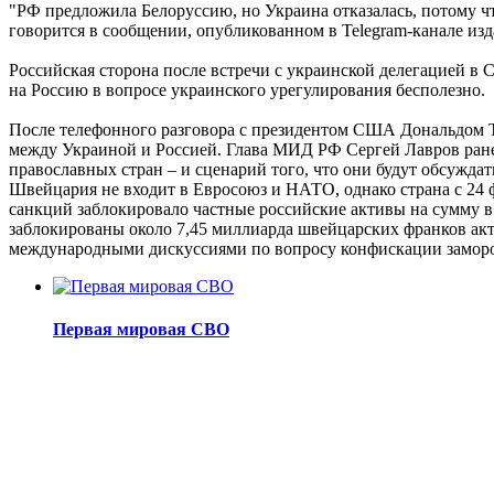
"РФ предложила Белоруссию, но Украина отказалась, потому чт
говорится в сообщении, опубликованном в Telegram-канале изд
Российская сторона после встречи с украинской делегацией в 
на Россию в вопросе украинского урегулирования бесполезно.
После телефонного разговора с президентом США Дональдом Т
между Украиной и Россией. Глава МИД РФ Сергей Лавров ранее
православных стран – и сценарий того, что они будут обсужда
Швейцария не входит в Евросоюз и НАТО, однако страна с 24 
санкций заблокировало частные российские активы на сумму в
заблокированы около 7,45 миллиарда швейцарских франков акти
международными дискуссиями по вопросу конфискации замор
Первая мировая СВО