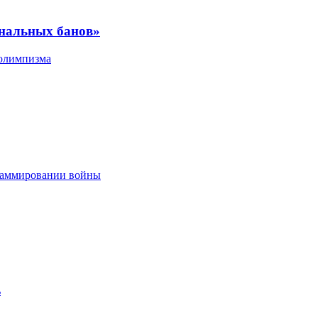
ональных банов»
 олимпизма
граммировании войны
ь