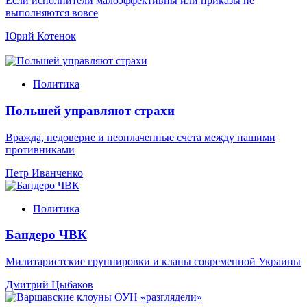
Если исполнители малоэффективны или приказы не
выполняются вовсе
Юрий Котенок
Политика
Польшей управляют страхи
Вражда, недоверие и неоплаченные счета между нашими
противниками
Петр Иванченко
Политика
Бандеро ЧВК
Милитаристские группировки и кланы современной Украины
Дмитрий Цыбаков