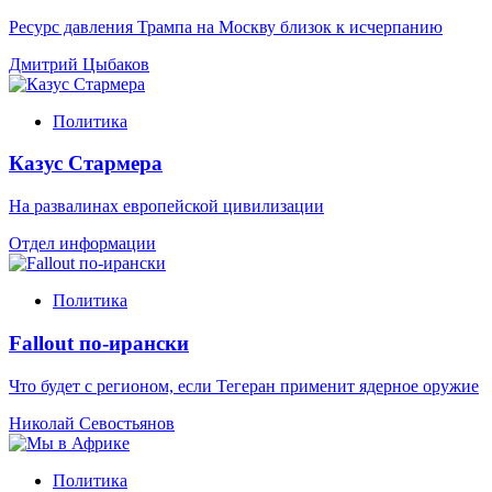
Ресурс давления Трампа на Москву близок к исчерпанию
Дмитрий Цыбаков
Политика
Казус Стармера
На развалинах европейской цивилизации
Отдел информации
Политика
Fallout по-ирански
Что будет с регионом, если Тегеран применит ядерное оружие
Николай Севостьянов
Политика