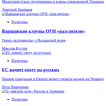
Милитаристские группировки и кланы современной Украины
Дмитрий Цыбаков
Политика
Варшавские клоуны ОУН «разглядели»
Гиена «вспомнила» о Волынской резне
Максим Кустов
Политика
ЕС начнет охоту на русских
Нашим гражданам в Европе может грозить выдача на Украину
Петр Иванченко
Политика