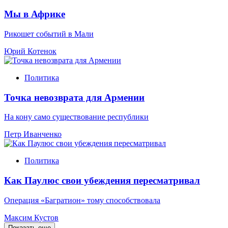
Мы в Африке
Рикошет событий в Мали
Юрий Котенок
Политика
Точка невозврата для Армении
На кону само существование республики
Петр Иванченко
Политика
Как Паулюс свои убеждения пересматривал
Операция «Багратион» тому способствовала
Максим Кустов
Показать еще