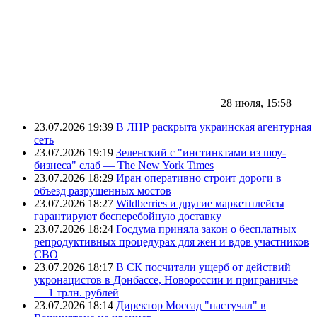
28 июля, 15:58
23.07.2026 19:39
В ЛНР раскрыта украинская агентурная
сеть
23.07.2026 19:19
Зеленский с "инстинктами из шоу-
бизнеса" слаб — The New York Times
23.07.2026 18:29
Иран оперативно строит дороги в
объезд разрушенных мостов
23.07.2026 18:27
Wildberries и другие маркетплейсы
гарантируют бесперебойную доставку
23.07.2026 18:24
Госдума приняла закон о бесплатных
репродуктивных процедурах для жен и вдов участников
СВО
23.07.2026 18:17
В СК посчитали ущерб от действий
укронацистов в Донбассе, Новороссии и приграничье
— 1 трлн. рублей
23.07.2026 18:14
Директор Моссад "настучал" в