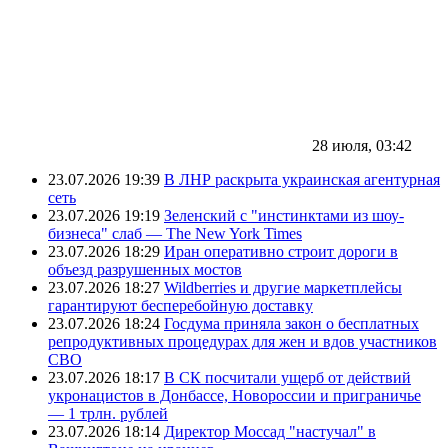
28 июля, 03:42
23.07.2026 19:39
В ЛНР раскрыта украинская агентурная
сеть
23.07.2026 19:19
Зеленский с "инстинктами из шоу-
бизнеса" слаб — The New York Times
23.07.2026 18:29
Иран оперативно строит дороги в
объезд разрушенных мостов
23.07.2026 18:27
Wildberries и другие маркетплейсы
гарантируют бесперебойную доставку
23.07.2026 18:24
Госдума приняла закон о бесплатных
репродуктивных процедурах для жен и вдов участников
СВО
23.07.2026 18:17
В СК посчитали ущерб от действий
укронацистов в Донбассе, Новороссии и приграничье
— 1 трлн. рублей
23.07.2026 18:14
Директор Моссад "настучал" в