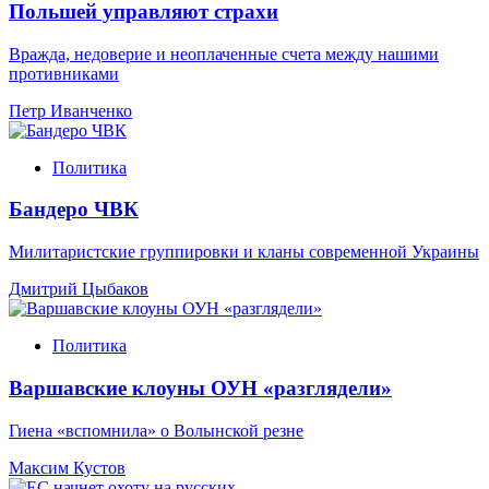
Польшей управляют страхи
Вражда, недоверие и неоплаченные счета между нашими
противниками
Петр Иванченко
Политика
Бандеро ЧВК
Милитаристские группировки и кланы современной Украины
Дмитрий Цыбаков
Политика
Варшавские клоуны ОУН «разглядели»
Гиена «вспомнила» о Волынской резне
Максим Кустов