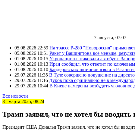
7 августа, 07:07
05.08.2026 22:59
На трассе Р-280 "Новороссия" применяе
05.08.2026 10:51
Ракет у Вашингтона всё меньше, результа
01.08.2026 10:15
Укронацисты атаковали автобус в Запоро
01.08.2026 10:13
Иран сообщил, что ответит по ключевым
01.08.2026 10:10
Бандеровских шпионов взяли в Рязани и
29.07.2026 11:35
В Туле совершено покушение на директ
29.07.2026 11:16
Дуров пока официально не в междунаро
29.07.2026 10:44
В Киеве намерены возбудить уголовное
Все новости
31 марта 2025, 08:24
Трамп заявил, что не хотел бы вводит
Президент США Дональд Трамп заявил, что не хотел бы вводит