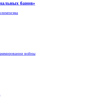
ональных банов»
 олимпизма
граммировании войны
ь