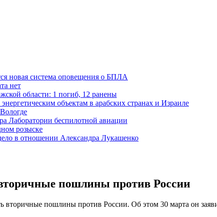
тся новая система оповещения о БПЛА
та нет
жской области: 1 погиб, 12 ранены
 энергетическим объектам в арабских странах и Израиле
 Вологде
ора Лаборатории беспилотной авиации
дном розыске
 дело в отношении Александра Лукашенко
ь вторичные пошлины против России
ь вторичные пошлины против России. Об этом 30 марта он заяви