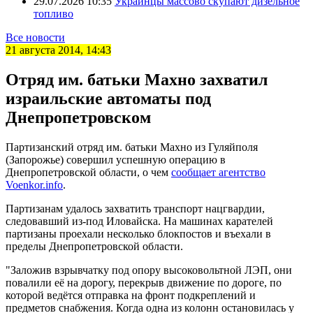
29.07.2026 10:35
Украинцы массово скупают дизельное
топливо
Все новости
21 августа 2014, 14:43
Отряд им. батьки Махно захватил
израильские автоматы под
Днепропетровском
Партизанский отряд им. батьки Махно из Гуляйполя
(Запорожье) совершил успешную операцию в
Днепропетровской области, о чем
сообщает агентство
Voenkor.info
.
Партизанам удалось захватить транспорт нацгвардии,
следовавший из-под Иловайска. На машинах карателей
партизаны проехали несколько блокпостов и въехали в
пределы Днепропетровской области.
"Заложив взрывчатку под опору высоковольтной ЛЭП, они
повалили её на дорогу, перекрыв движение по дороге, по
которой ведётся отправка на фронт подкреплений и
предметов снабжения. Когда одна из колонн остановилась у