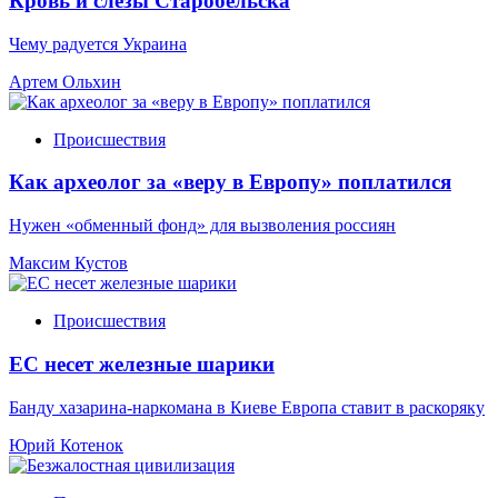
Кровь и слёзы Старобельска
Чему радуется Украина
Артем Ольхин
Происшествия
Как археолог за «веру в Европу» поплатился
Нужен «обменный фонд» для вызволения россиян
Максим Кустов
Происшествия
ЕС несет железные шарики
Банду хазарина-наркомана в Киеве Европа ставит в раскоряку
Юрий Котенок