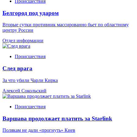
Происшествия
Белгород под ударом
Вторые сутки противник массированно бьет по областному
центру России
Отдел информации
Происшествия
След врага
За что убили Чарли Кирка
Алексей Сокольский
Происшествия
Варшава продолжает платить за Starlink
Полякам не дали «прогнуть» Киев