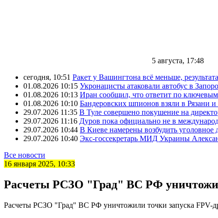
5 августа, 17:48
сегодня, 10:51
Ракет у Вашингтона всё меньше, результата
01.08.2026 10:15
Укронацисты атаковали автобус в Запоро
01.08.2026 10:13
Иран сообщил, что ответит по ключевым
01.08.2026 10:10
Бандеровских шпионов взяли в Рязани и
29.07.2026 11:35
В Туле совершено покушение на директ
29.07.2026 11:16
Дуров пока официально не в междунаро
29.07.2026 10:44
В Киеве намерены возбудить уголовное
29.07.2026 10:40
Экс-госсекретарь МИД Украины Александ
Все новости
16 января 2025, 10:33
Расчеты РСЗО "Град" ВС РФ уничтожил
Расчеты РСЗО "Град" ВС РФ уничтожили точки запуска FPV-д