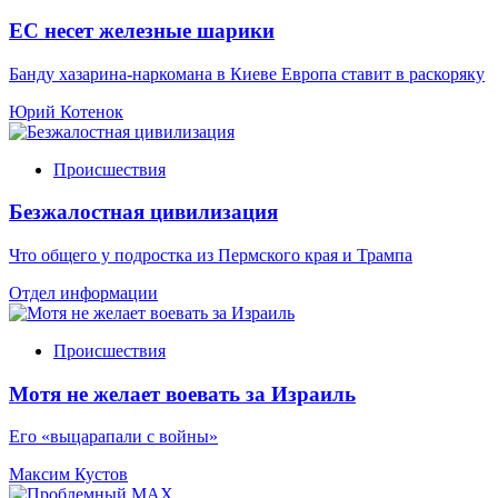
ЕС несет железные шарики
Банду хазарина-наркомана в Киеве Европа ставит в раскоряку
Юрий Котенок
Происшествия
Безжалостная цивилизация
Что общего у подростка из Пермского края и Трампа
Отдел информации
Происшествия
Мотя не желает воевать за Израиль
Его «выцарапали с войны»
Максим Кустов