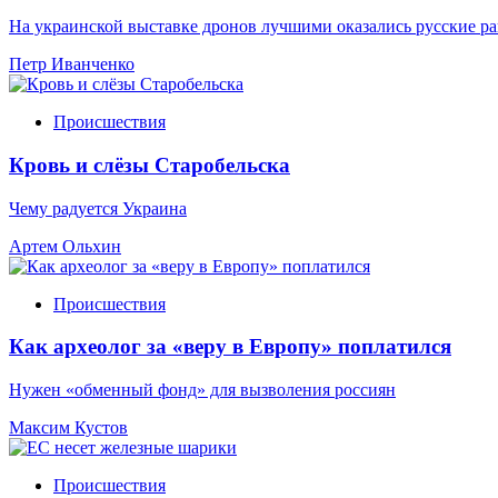
На украинской выставке дронов лучшими оказались русские р
Петр Иванченко
Происшествия
Кровь и слёзы Старобельска
Чему радуется Украина
Артем Ольхин
Происшествия
Как археолог за «веру в Европу» поплатился
Нужен «обменный фонд» для вызволения россиян
Максим Кустов
Происшествия