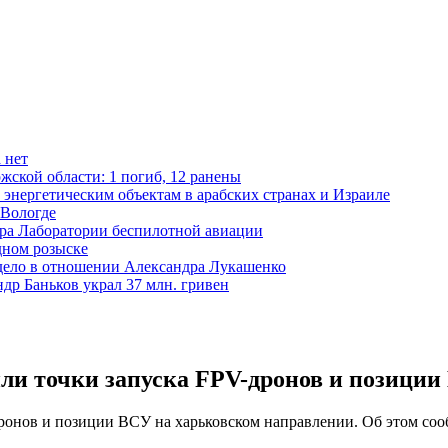
 нет
жской области: 1 погиб, 12 ранены
 энергетическим объектам в арабских странах и Израиле
 Вологде
ора Лаборатории беспилотной авиации
дном розыске
 дело в отношении Александра Лукашенко
р Баньков украл 37 млн. гривен
и точки запуска FPV-дронов и позиции
ронов и позиции ВСУ на харьковском направлении. Об этом с