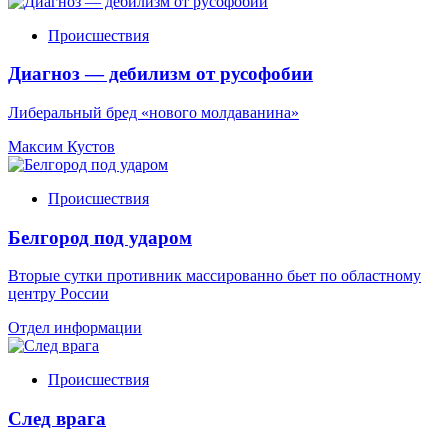
Происшествия
Диагноз — дебилизм от русофобии
Либеральный бред «нового молдаванина»
Максим Кустов
Происшествия
Белгород под ударом
Вторые сутки противник массированно бьет по областному
центру России
Отдел информации
Происшествия
След врага