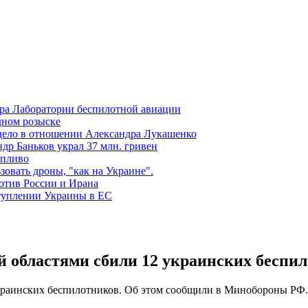
ора Лаборатории беспилотной авиации
дном розыске
 дело в отношении Александра Лукашенко
р Баньков украл 37 млн. гривен
опливо
зовать дроны, "как на Украине".
отив России и Ирана
ступлении Украины в ЕС
 областями сбили 12 украинских беспи
украинских беспилотников. Об этом сообщили в Минобороны РФ.