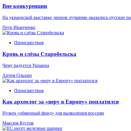
Вне конкуренции
На украинской выставке дронов лучшими оказались русские р
Петр Иванченко
Происшествия
Кровь и слёзы Старобельска
Чему радуется Украина
Артем Ольхин
Происшествия
Как археолог за «веру в Европу» поплатился
Нужен «обменный фонд» для вызволения россиян
Максим Кустов