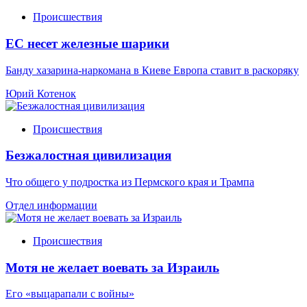
Происшествия
ЕС несет железные шарики
Банду хазарина-наркомана в Киеве Европа ставит в раскоряку
Юрий Котенок
Происшествия
Безжалостная цивилизация
Что общего у подростка из Пермского края и Трампа
Отдел информации
Происшествия
Мотя не желает воевать за Израиль
Его «выцарапали с войны»