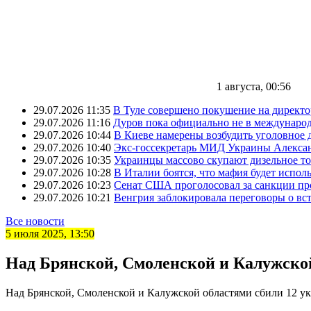
1 августа, 00:56
29.07.2026 11:35
В Туле совершено покушение на директ
29.07.2026 11:16
Дуров пока официально не в междунаро
29.07.2026 10:44
В Киеве намерены возбудить уголовное
29.07.2026 10:40
Экс-госсекретарь МИД Украины Александ
29.07.2026 10:35
Украинцы массово скупают дизельное т
29.07.2026 10:28
В Италии боятся, что мафия будет исполь
29.07.2026 10:23
Сенат США проголосовал за санкции пр
29.07.2026 10:21
Венгрия заблокировала переговоры о в
Все новости
5 июля 2025, 13:50
Над Брянской, Смоленской и Калужской
Над Брянской, Смоленской и Калужской областями сбили 12 