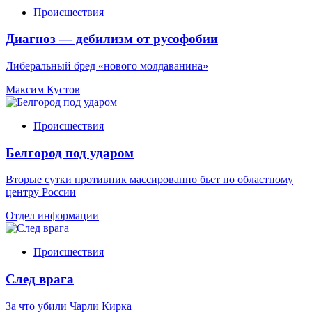
Происшествия
Диагноз — дебилизм от русофобии
Либеральный бред «нового молдаванина»
Максим Кустов
Происшествия
Белгород под ударом
Вторые сутки противник массированно бьет по областному
центру России
Отдел информации
Происшествия
След врага
За что убили Чарли Кирка