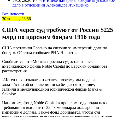
29.07.2026 10:44
В Киеве намерены возбудить уголовное
дело в отношении Александра Лукашенко
Все новости
30 января, 23:56
США через суд требуют от России $225
млрд по царским бондам 1916 года
США поставили Россию на счетчик за имперский долг по
бондам. Об этом сообщает РИА Новости.
Сообщается, что Москва просила суд оставить иск
американского фонда Noble Capital по царским бондам без
рассмотрения.
«Истец иск отзывать отказался, поэтому мы подали
ходатайство об оставлении иска без рассмотрения», —
заявили в международной юридической фирме Marks &
Sokolov.
Напомним, фонд Noble Capital в прошлом году подал иск с
требованием выплатить 225,8 миллиарда долларов по
имперским долгам. Также фонд добивается, чтобы суд
разрешил проводить выплаты за счет замороженных активов.