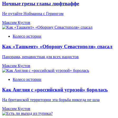
Ночные грезы главы люфтваффе
Не путайте Нойманна с Герингом
Максим Кустов
Колесо истории
Как «Ташкент» «Оборону Севастополя» спасал
Панорама, ненавистная для всех нацистов
Максим Кустов
Колесо истории
Как Англия с «российской угрозой» боролась
На британской территории эта борьба никогда не шла
Максим Кустов