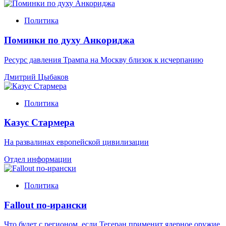
Политика
Поминки по духу Анкориджа
Ресурс давления Трампа на Москву близок к исчерпанию
Дмитрий Цыбаков
Политика
Казус Стармера
На развалинах европейской цивилизации
Отдел информации
Политика
Fallout по-ирански
Что будет с регионом, если Тегеран применит ядерное оружие