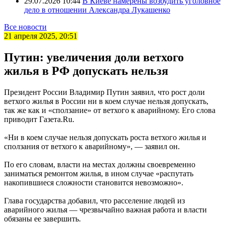
29.07.2026 10:44
В Киеве намерены возбудить уголовное
дело в отношении Александра Лукашенко
Все новости
21 апреля 2025, 20:51
Путин: увеличения доли ветхого
жилья в РФ допускать нельзя
Президент России Владимир Путин заявил, что рост доли
ветхого жилья в России ни в коем случае нельзя допускать,
так же как и «сползание» от ветхого к аварийному. Его слова
приводит Газета.Ru.
«Ни в коем случае нельзя допускать роста ветхого жилья и
сползания от ветхого к аварийному», — заявил он.
По его словам, власти на местах должны своевременно
заниматься ремонтом жилья, в ином случае «распутать
накопившиеся сложности становится невозможно».
Глава государства добавил, что расселение людей из
аварийного жилья — чрезвычайно важная работа и власти
обязаны ее завершить.