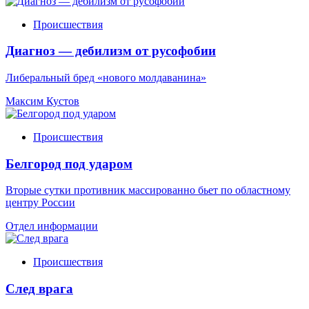
Происшествия
Диагноз — дебилизм от русофобии
Либеральный бред «нового молдаванина»
Максим Кустов
Происшествия
Белгород под ударом
Вторые сутки противник массированно бьет по областному
центру России
Отдел информации
Происшествия
След врага