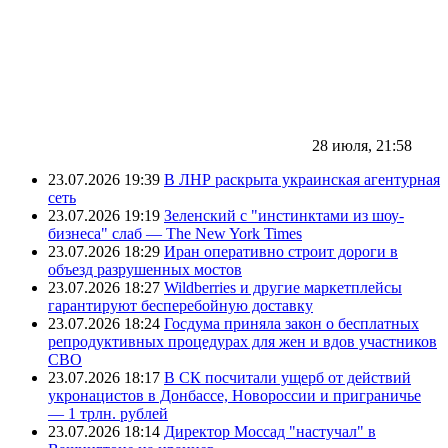
28 июля, 21:58
23.07.2026 19:39
В ЛНР раскрыта украинская агентурная
сеть
23.07.2026 19:19
Зеленский с "инстинктами из шоу-
бизнеса" слаб — The New York Times
23.07.2026 18:29
Иран оперативно строит дороги в
объезд разрушенных мостов
23.07.2026 18:27
Wildberries и другие маркетплейсы
гарантируют бесперебойную доставку
23.07.2026 18:24
Госдума приняла закон о бесплатных
репродуктивных процедурах для жен и вдов участников
СВО
23.07.2026 18:17
В СК посчитали ущерб от действий
укронацистов в Донбассе, Новороссии и приграничье
— 1 трлн. рублей
23.07.2026 18:14
Директор Моссад "настучал" в