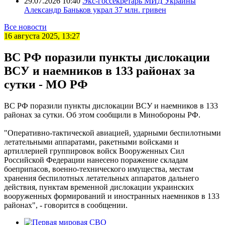
29.07.2026 10:40
Экс-госсекретарь МИД Украины
Александр Баньков украл 37 млн. гривен
Все новости
16 августа 2025, 13:27
ВС РФ поразили пункты дислокации
ВСУ и наемников в 133 районах за
сутки - МО РФ
ВС РФ поразили пункты дислокации ВСУ и наемников в 133
районах за сутки. Об этом сообщили в Минобороны РФ.
"Оперативно-тактической авиацией, ударными беспилотными
летательными аппаратами, ракетными войсками и
артиллерией группировок войск Вооруженных Сил
Российской Федерации нанесено поражение складам
боеприпасов, военно-технического имущества, местам
хранения беспилотных летательных аппаратов дальнего
действия, пунктам временной дислокации украинских
вооруженных формирований и иностранных наемников в 133
районах", - говорится в сообщении.