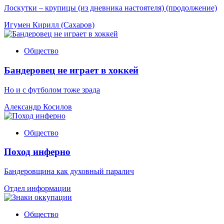
Лоскутки – крупицы (из дневника настоятеля) (продолжение)
Игумен Кирилл (Сахаров)
Общество
Бандеровец не играет в хоккей
Но и с футболом тоже зрада
Александр Косилов
Общество
Поход инферно
Бандеровщина как духовный паралич
Отдел информации
Общество