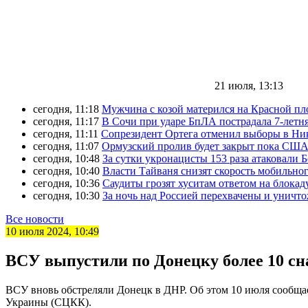
21 июля, 13:13
сегодня, 11:18
Мужчина с козой матерился на Красной пл
сегодня, 11:17
В Сочи при ударе БпЛА пострадала 7-летня
сегодня, 11:11
Сопрезидент Ортега отменил выборы в Ни
сегодня, 11:07
Ормузский пролив будет закрыт пока США 
сегодня, 10:48
За сутки укронацисты 153 раза атаковали 
сегодня, 10:40
Власти Тайваня снизят скорость мобильног
сегодня, 10:36
Саудиты грозят хуситам ответом на блокад
сегодня, 10:30
За ночь над Россией перехвачены и уничт
Все новости
10 июля 2024, 10:49
ВСУ выпустили по Донецку более 10 сн
ВСУ вновь обстреляли Донецк в ДНР. Об этом 10 июля сообща
Украины (СЦКК).