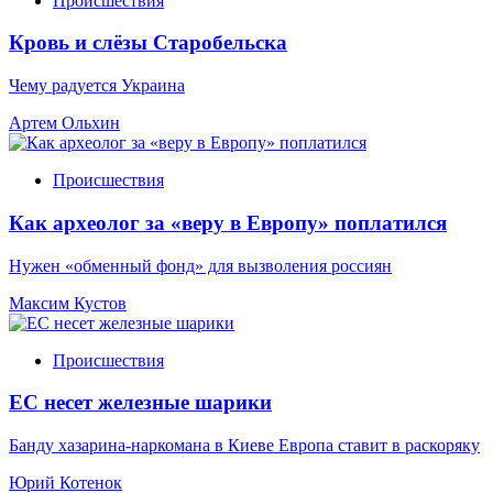
Происшествия
Кровь и слёзы Старобельска
Чему радуется Украина
Артем Ольхин
Происшествия
Как археолог за «веру в Европу» поплатился
Нужен «обменный фонд» для вызволения россиян
Максим Кустов
Происшествия
ЕС несет железные шарики
Банду хазарина-наркомана в Киеве Европа ставит в раскоряку
Юрий Котенок