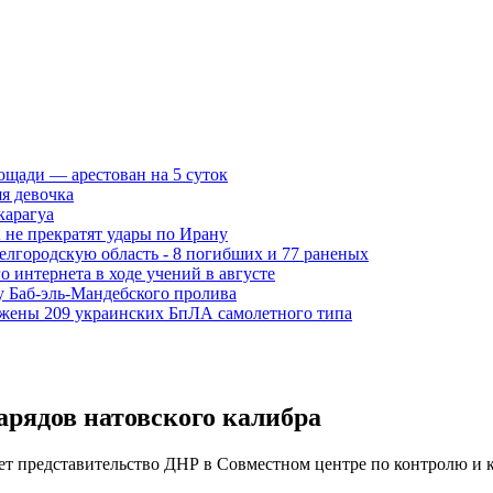
ощади — арестован на 5 суток
я девочка
карагуа
не прекратят удары по Ирану
Белгородскую область - 8 погибших и 77 раненых
о интернета в ходе учений в августе
у Баб-эль-Мандебского пролива
ожены 209 украинских БпЛА самолетного типа
арядов натовского калибра
ет представительство ДНР в Совместном центре по контролю и