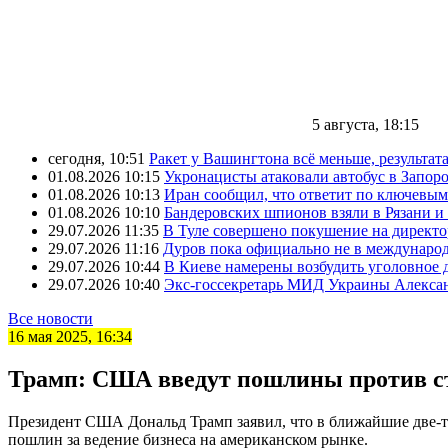
5 августа, 18:15
сегодня, 10:51
Ракет у Вашингтона всё меньше, результата
01.08.2026 10:15
Укронацисты атаковали автобус в Запоро
01.08.2026 10:13
Иран сообщил, что ответит по ключевым
01.08.2026 10:10
Бандеровских шпионов взяли в Рязани и
29.07.2026 11:35
В Туле совершено покушение на директ
29.07.2026 11:16
Дуров пока официально не в междунаро
29.07.2026 10:44
В Киеве намерены возбудить уголовное
29.07.2026 10:40
Экс-госсекретарь МИД Украины Александ
Все новости
16 мая 2025, 16:34
Трамп: США введут пошлины против с
Президент США Дональд Трамп заявил, что в ближайшие две-тр
пошлин за ведение бизнеса на американском рынке.