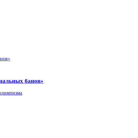
ональных банов»
 олимпизма