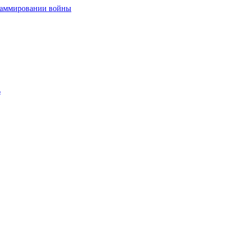
граммировании войны
ь