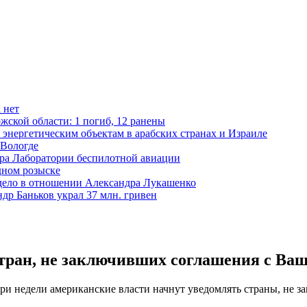
 нет
жской области: 1 погиб, 12 ранены
 энергетическим объектам в арабских странах и Израиле
 Вологде
ора Лаборатории беспилотной авиации
дном розыске
 дело в отношении Александра Лукашенко
р Баньков украл 37 млн. гривен
тран, не заключивших соглашения с Ва
и недели американские власти начнут уведомлять страны, не з